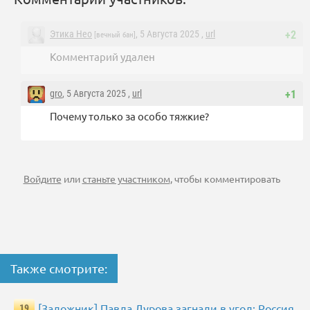
Этика Нео
, 5 Августа 2025 ,
url
+2
[вечный бан]
Комментарий удален
gro
, 5 Августа 2025 ,
url
+1
Почему только за особо тяжкие?
Войдите
или
станьте участником
, чтобы комментировать
Также смотрите:
[Заложник] Павла Дурова загнали в угол: Россия
19