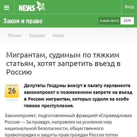
Вход
Закон и право
в мою ленту
2576
Лучшее
Хорошее
Новое
Мигрантам, судимым по тяжким
статьям, хотят запретить въезд в
Россию
Депутаты Госдумы внесут в палату парламента
отметили
26
законопроект о пожизненном запрете на въезд
в Россию мигрантам, которых судили за особо
в архиве
тяжкие преступления.
Законопроект, подготовленный фракцией «Справедливая
Россия — За правду», направлен на усиление мер
национальной безопасности, общественного
правопорядка и защиты прав граждан России путем