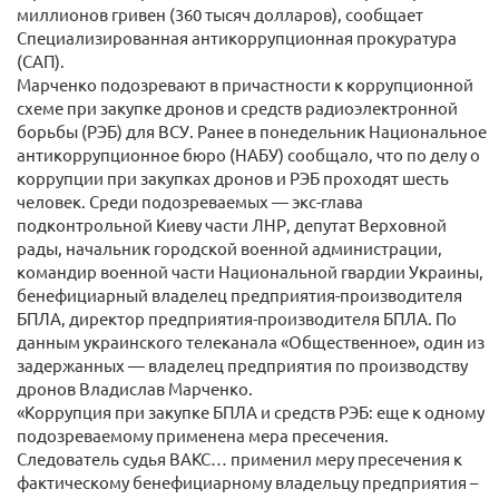
миллионов гривен (360 тысяч долларов), сообщает
Специализированная антикоррупционная прокуратура
(САП).
Марченко подозревают в причастности к коррупционной
схеме при закупке дронов и средств радиоэлектронной
борьбы (РЭБ) для ВСУ. Ранее в понедельник Национальное
антикоррупционное бюро (НАБУ) сообщало, что по делу о
коррупции при закупках дронов и РЭБ проходят шесть
человек. Среди подозреваемых — экс-глава
подконтрольной Киеву части ЛНР, депутат Верховной
рады, начальник городской военной администрации,
командир военной части Национальной гвардии Украины,
бенефициарный владелец предприятия-производителя
БПЛА, директор предприятия-производителя БПЛА. По
данным украинского телеканала «Общественное», один из
задержанных — владелец предприятия по производству
дронов Владислав Марченко.
«Коррупция при закупке БПЛА и средств РЭБ: еще к одному
подозреваемому применена мера пресечения.
Следователь судья ВАКС… применил меру пресечения к
фактическому бенефициарному владельцу предприятия –