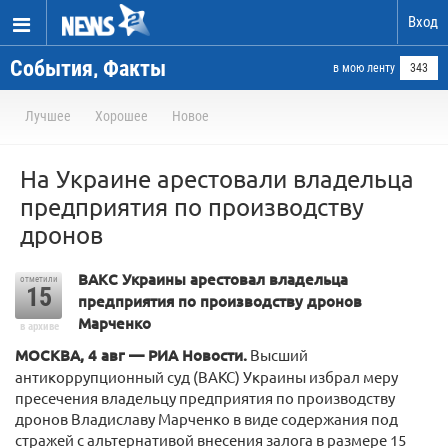
Вход
События, Факты
в мою ленту
343
Лучшее
Хорошее
Новое
На Украине арестовали владельца
предприятия по производству
дронов
ВАКС Украины арестовал владельца
отметили
15
предприятия по производству дронов
Марченко
в архиве
МОСКВА, 4 авг — РИА Новости.
Высший
антикоррупционный суд (ВАКС) Украины избрал меру
пресечения владельцу предприятия по производству
дронов Владиславу Марченко в виде содержания под
стражей с альтернативой внесения залога в размере 15