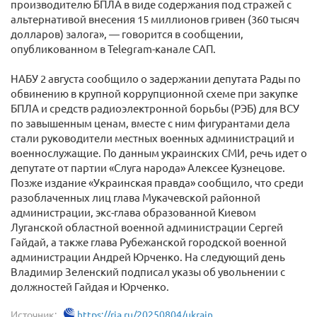
производителю БПЛА в виде содержания под стражей с
альтернативой внесения 15 миллионов гривен (360 тысяч
долларов) залога», — говорится в сообщении,
опубликованном в Telegram-канале САП.
НАБУ 2 августа сообщило о задержании депутата Рады по
обвинению в крупной коррупционной схеме при закупке
БПЛА и средств радиоэлектронной борьбы (РЭБ) для ВСУ
по завышенным ценам, вместе с ним фигурантами дела
стали руководители местных военных администраций и
военнослужащие. По данным украинских СМИ, речь идет о
депутате от партии «Слуга народа» Алексее Кузнецове.
Позже издание «Украинская правда» сообщило, что среди
разоблаченных лиц глава Мукачевской районной
администрации, экс-глава образованной Киевом
Луганской областной военной администрации Сергей
Гайдай, а также глава Рубежанской городской военной
администрации Андрей Юрченко. На следующий день
Владимир Зеленский подписал указы об увольнении с
должностей Гайдая и Юрченко.
Источник:
https://ria.ru/20250804/ukrain...