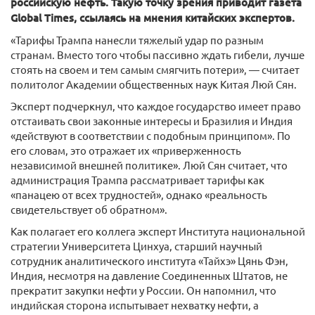
российскую нефть. Такую точку зрения приводит газета
Global Times, ссылаясь на мнения китайских экспертов.
«Тарифы Трампа нанесли тяжелый удар по разным
странам. Вместо того чтобы пассивно ждать гибели, лучше
стоять на своем и тем самым смягчить потери», — считает
политолог Академии общественных наук Китая Люй Сян.
Эксперт подчеркнул, что каждое государство имеет право
отстаивать свои законные интересы и Бразилия и Индия
«действуют в соответствии с подобным принципом». По
его словам, это отражает их «приверженность
независимой внешней политике». Люй Сян считает, что
администрация Трампа рассматривает тарифы как
«панацею от всех трудностей», однако «реальность
свидетельствует об обратном».
Как полагает его коллега эксперт Института национальной
стратегии Университета Цинхуа, старший научный
сотрудник аналитического института «Тайхэ» Цянь Фэн,
Индия, несмотря на давление Соединенных Штатов, не
прекратит закупки нефти у России. Он напомнил, что
индийская сторона испытывает нехватку нефти, а