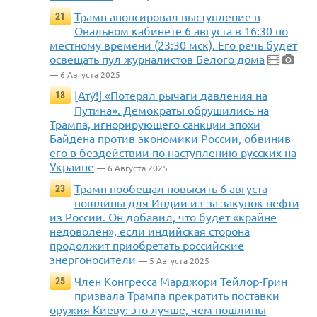
Трамп анонсировал выступление в
21
Овальном кабинете 6 августа в 16:30 по
местному времени (23:30 мск). Его речь будет
освещать пул журналистов Белого дома
— 6 Августа 2025
[Ату́!] «Потерял рычаги давления на
18
Путина». Демократы обрушились на
Трампа, игнорирующего санкции эпохи
Байдена против экономики России, обвинив
его в бездействии по наступлению русских на
Украине
— 6 Августа 2025
Трамп пообещал повысить 6 августа
23
пошлины для Индии из-за закупок нефти
из России. Он добавил, что будет «крайне
недоволен», если индийская сторона
продолжит приобретать российские
энергоносители
— 5 Августа 2025
Член Конгресса Марджори Тейлор-Грин
25
призвала Трампа прекратить поставки
оружия Киеву: это лучше, чем пошлины