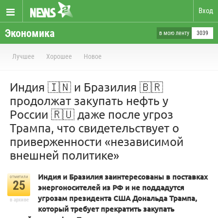
Вход
Экономика
в мою ленту
3039
Лучшее
Хорошее
Новое
Индия 🇮🇳 и Бразилия 🇧🇷
продолжат закупать нефть у
России 🇷🇺 даже после угроз
Трампа, что свидетельствует о
приверженности «независимой
внешней политике»
Индия и Бразилия заинтересованы в поставках
отметили
25
энергоносителей из РФ и не поддадутся
угрозам президента США Дональда Трампа,
в архиве
который требует прекратить закупать