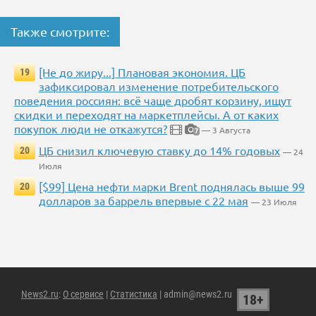
Также смотрите:
[Не до жиру...] Плановая экономия. ЦБ
19
зафиксировал изменение потребительского
поведения россиян: всё чаще дробят корзину, ищут
скидки и переходят на маркетплейсы. А от каких
покупок люди не откажутся?
— 3 Августа
7
ЦБ снизил ключевую ставку до 14% годовых
20
— 24
Июля
[$99] Цена нефти марки Brent поднялась выше 99
20
долларов за баррель впервые с 22 мая
— 23 Июля
News2.ru
:
О сервисе
|
Статистика
| admin@news2.ru
18+