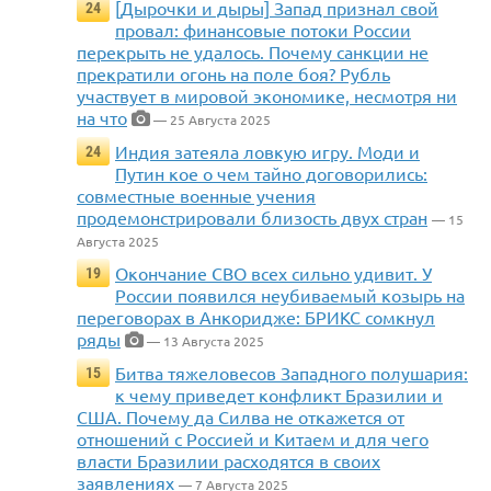
[Дырочки и дыры] Запад признал свой
24
провал: финансовые потоки России
перекрыть не удалось. Почему санкции не
прекратили огонь на поле боя? Рубль
участвует в мировой экономике, несмотря ни
на что
— 25 Августа 2025
Индия затеяла ловкую игру. Моди и
24
Путин кое о чем тайно договорились:
совместные военные учения
продемонстрировали близость двух стран
— 15
Августа 2025
Окончание СВО всех сильно удивит. У
19
России появился неубиваемый козырь на
переговорах в Анкоридже: БРИКС сомкнул
ряды
— 13 Августа 2025
Битва тяжеловесов Западного полушария:
15
к чему приведет конфликт Бразилии и
США. Почему да Силва не откажется от
отношений с Россией и Китаем и для чего
власти Бразилии расходятся в своих
заявлениях
— 7 Августа 2025