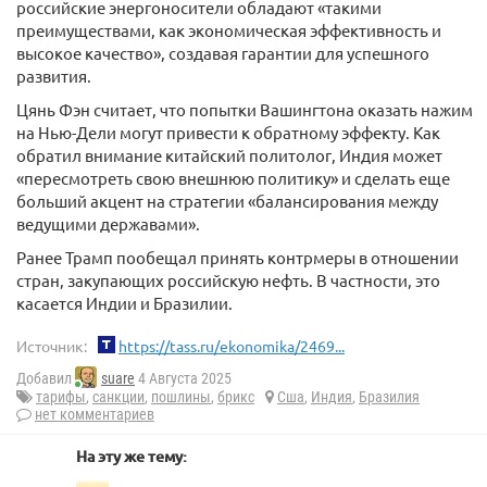
российские энергоносители обладают «такими
преимуществами, как экономическая эффективность и
высокое качество», создавая гарантии для успешного
развития.
Цянь Фэн считает, что попытки Вашингтона оказать нажим
на Нью-Дели могут привести к обратному эффекту. Как
обратил внимание китайский политолог, Индия может
«пересмотреть свою внешнюю политику» и сделать еще
больший акцент на стратегии «балансирования между
ведущими державами».
Ранее Трамп пообещал принять контрмеры в отношении
стран, закупающих российскую нефть. В частности, это
касается Индии и Бразилии.
Источник:
https://tass.ru/ekonomika/2469...
Добавил
suare
4 Августа 2025
тарифы
,
санкции
,
пошлины
,
брикс
Сша
,
Индия
,
Бразилия
нет комментариев
На эту же тему: