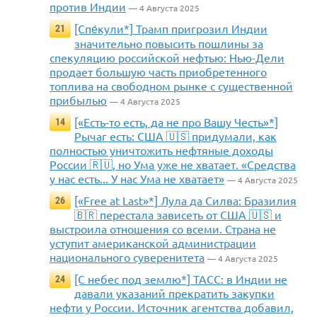
против Индии
— 4 Августа 2025
[Спе́кули*] Трамп пригрозил Индии
21
значительно повысить пошлины за
спекуляцию российской нефтью: Нью-Дели
продает большую часть приобретенного
топлива на свободном рынке с существенной
прибылью
— 4 Августа 2025
[«Есть-то есть, да не про Вашу Честь»*]
14
Рычаг есть: США 🇺🇸 придумали, как
полностью уничтожить нефтяные доходы
России 🇷🇺, но Ума уже не хватает. «Средства
у нас есть... У нас Ума не хватает»
— 4 Августа 2025
[«Free at Last»*] Лула да Силва: Бразилия
26
🇧🇷 перестала зависеть от США 🇺🇸 и
выстроила отношения со всеми. Страна не
уступит американской администрации
национального суверенитета
— 4 Августа 2025
[С небес под землю*] ТАСС: в Индии не
24
давали указаний прекратить закупки
нефти у России. Источник агентства добавил,