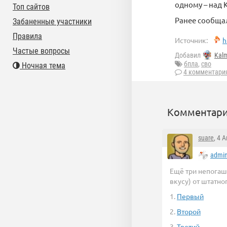
одному – над 
Топ сайтов
Ранее сообщал
Забаненные участники
Правила
Источник:
h
Частые вопросы
Добавил
Kal
бпла
,
сво
Ночная тема
4 комментари
Комментари
suare
, 4 
admi
Ещё три непогаш
вкусу) от штатно
1.
Первый
2.
Второй
3.
Третий