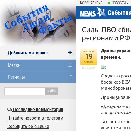
КОРОНАВИРУС
НОВОСТИ
События
Силы ПВО сбил
регионами РФ
Дроны украин
отметили
Добавить материал
19
времени.
человек
Метки
в архиве
Средства росс
Регионы
боевиков ВСУ 
Минобороны Р
Дроны украинс
«Дежурными с
Последние комментарии
аппаратов сам
Читайте новости в телеграм
Так, четыре б
Сообщить об ошибке
уничтожили на