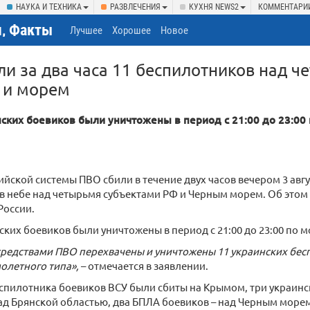
НАУКА И ТЕХНИКА
РАЗВЛЕЧЕНИЯ
КУХНЯ NEWS2
КОММЕНТАРИ
, Факты
Лучшее
Хорошее
Новое
и за два часа 11 беспилотников над ч
 и морем
ских боевиков были уничтожены в период с 21:00 до 23:00
ийской системы ПВО сбили в течение двух часов вечером 3 авг
в небе над четырьмя субъектами РФ и Черным морем. Об этом 
оссии.
ких боевиков были уничтожены в период с 21:00 до 23:00 по 
редствами ПВО перехвачены и уничтожены 11 украинских бес
олетного типа»,
– отмечается в заявлении.
еспилотника боевиков ВСУ были сбиты на Крымом, три украинс
д Брянской областью, два БПЛА боевиков – над Черным морем