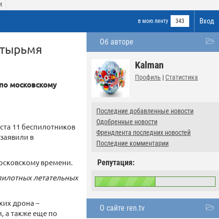
И
Вход
в мою ленту
343
Об авторе
етырьмя
Kalman
Профиль
|
Статистика
 по московскому
Последние добавленные новости
Одобренные новости
уста 11 беспилотников
Френдлента последних новостей
заявили в
Последние комментарии
московскому времени.
Репутация:
пилотных летательных
ких дрона –
О сайте ren.tv
, а также еще по