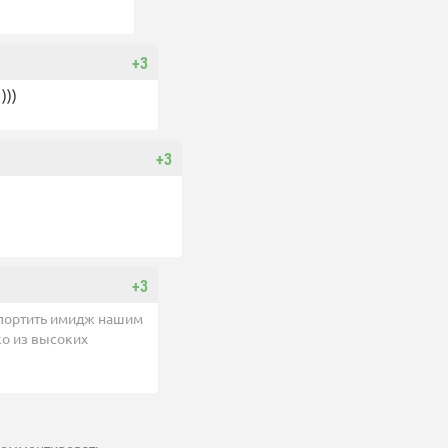
+3
)))
+3
+3
 портить имидж нашим
ко из высоких