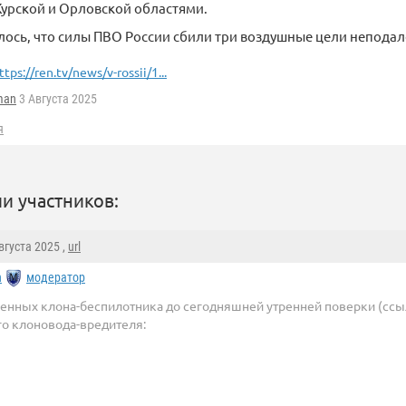
Курской и Орловской областями.
ось, что силы ПВО России сбили три воздушные цели неподале
ttps://ren.tv/news/v-rossii/1...
man
3 Августа 2025
я
и участников:
Августа 2025 ,
url
n
модератор
енных клона-беспилотника до сегодняшней утренней поверки (сс
го клоновода-вредителя: