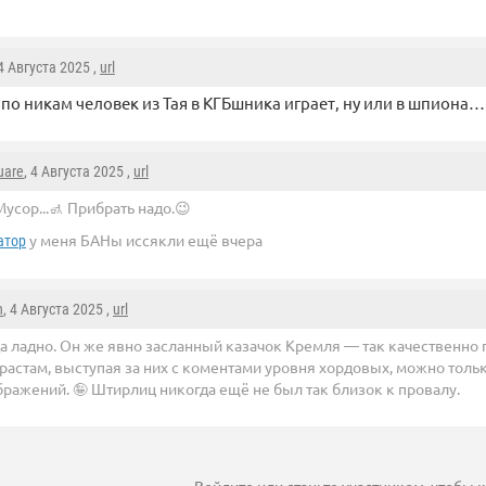
 4 Августа 2025 ,
url
 по никам человек из Тая в КГБшника играет, ну или в шпиона… 
uare
, 4 Августа 2025 ,
url
усор...🚮 Прибрать надо.😉
у меня БАНы иссякли ещё вчера
атор
n
, 4 Августа 2025 ,
url
да ладно. Он же явно засланный казачок Кремля — так качественно
растам, выступая за них с коментами уровня хордовых, можно толь
ражений. 🤪 Штирлиц никогда ещё не был так близок к провалу.