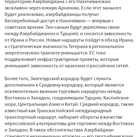
территорию Азербайджана с его Нахичеванским
эксклавом через южную Армению. Если этот замысел
будет реализован, азербайджанцы получат
бесперебойный доступ к Нахичевани — впервые с
советских времен. Тем самым будут укреплены связи
между Азербайджаном и Турцией, и снизится зависимость
от Ирана и России. Новые маршруты пойдут в обход Ирана,
и стратегическая значимость Тегерана в региональном
энергетическом транзите уменьшится. ЕС тихо
поддерживает инфраструктурные проекты, которые
уменьшают зависимость от иранских и российских сетей.
Более того, Зангезурский коридор будет служить
дополнением к Среднему коридору, который является
исключительно важным торговым маршрутом между
Востоком и Западом, соединяющим Турцию, Каспийское
море, Центральную Азию и Китай. Средний коридор, также
известный как Транскаспийский международный
транспортный маршрут, набирает обороты в качестве
нероссийской альтернативы для торговли между Востоком
и Западом. В таких обстоятельствах Азербайджан
становится незаменимым игроком — его географическому