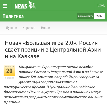
Вход
Политика
в мою ленту
2932
Лучшее
Хорошее
Новое
Новая «Большая игра 2.0». Россия
сдаёт позиции в Центральной Азии
и на Кавказе
Конфликт на Украине существенно ослабил
отметили
20
влияние России в Центральной Азии и на Кавказе,
пишет TNI. Армения и Азребайждан впервые за
в архиве
долгие годы споров отказались от
посредничества Кремля. В Центральной Азии Москве
бросает вызов Пекин. А угрозы Трампа о пошлинах могут
окончательно разрушить остатки американского влияния
в регионе.