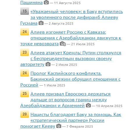
Пашиняна
— 11 Августа 2025
«Уважаемый человек»: в Баку вступились
15
за уволенного после дифирамб Алиеву
Гусмана
— 2 Августа 2025
Алиев изгоняет Россию с Кавказа:
24
отношения с Азербайджаном движутся к
точке невозврата
— 21 Июля 2025
2
Алиев атакует Кремль: Путин столкнулся
23
с беспрецедентным вызовом своему
авторитету
— 2 Июля 2025
Пролог Каспийского конфликта.
24
Бакинский режим обрушил отношения с
Россией
— 1 Июля 2025
Алиев призвал Евросоюз держаться
25
дальше от вопросов границ между
Азербайджаном и Арменией
— 10 Апреля 2025
Нацисты благодарят Баку за помощь. Как
20
«стратегический партнер» России
помогает Киеву
— 7 Февраля 2025