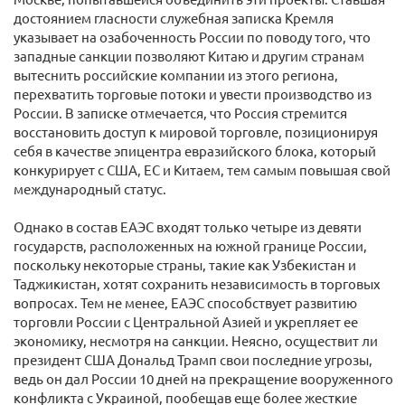
достоянием гласности служебная записка Кремля
указывает на озабоченность России по поводу того, что
западные санкции позволяют Китаю и другим странам
вытеснить российские компании из этого региона,
перехватить торговые потоки и увести производство из
России. В записке отмечается, что Россия стремится
восстановить доступ к мировой торговле, позиционируя
себя в качестве эпицентра евразийского блока, который
конкурирует с США, ЕС и Китаем, тем самым повышая свой
международный статус.
Однако в состав ЕАЭС входят только четыре из девяти
государств, расположенных на южной границе России,
поскольку некоторые страны, такие как Узбекистан и
Таджикистан, хотят сохранить независимость в торговых
вопросах. Тем не менее, ЕАЭС способствует развитию
торговли России с Центральной Азией и укрепляет ее
экономику, несмотря на санкции. Неясно, осуществит ли
президент США Дональд Трамп свои последние угрозы,
ведь он дал России 10 дней на прекращение вооруженного
конфликта с Украиной, пообещав еще более жесткие