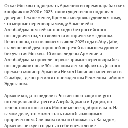
Отказ Москвы поддержать Армению во время карабахских
конфликтов 2020 и 2023 годов существенно подорвал
доверие. Тем не менее, Кремль наверняка удивился тому,
что мирные переговоры между Арменией и
Азербайджаном сейчас проходят без российского
посредничества, что является историческим сдвигом.
Переговоры, состоявшиеся в июле 2025 года в Абу-Даби,
стали первой двусторонней встречей на высшем уровне
без участия Москвы. 10 июля лидеры Армении и
Азербайджана провели первые прямые переговоры без
посредников после 30 с лишним лет конфликта. До этого
премьер-министр Армении Никол Пашинян нанес визит в
Стамбул, где встретился с президентом Реджепом Тайипом
Эрдоганом.
Армяне когда-то видели в России свою защитницу от
потенциальной агрессии Азербайджана и Турции, но
теперь они относятся к Москве менее одобрительно. На
самом деле, это может стать самосбывающимся
пророчеством. Слишком сильно сближаясь с Западом,
Армения рискует создать о себе впечатление