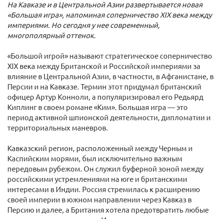
На Кавказе и в Центральной Азии развертывается новая
«Большая игра», напоминая соперничество XIX века между
империями. Но сегодня у нее современный,
многополярный оттенок.
«Большой игрой» называют стратегическое соперничество
XIX века между Британской и Российской империями за
влияние в Центральной Азии, в частности, в Афганистане, в
Персии и на Кавказе. Термин этот придумал британский
офицер Артур Конноли, а популяризировал его Редьярд
Киплинг в своем романе «Ким». Большая игра — это
период активной шпионской деятельности, дипломатии и
территориальных маневров.
Кавказский регион, расположенный между Черным и
Каспийским морями, был исключительно важным
передовым рубежом. Он служил буферной зоной между
российскими устремлениями на юге и британскими
интересами в Индии. Россия стремилась к расширению
своей империи в южном направлении через Кавказ в
Персию и далее, а Британия хотела предотвратить любые