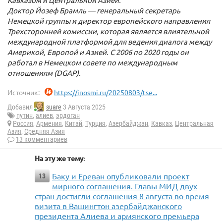
Доктор Йозеф Брамль — генеральный секретарь
Немецкой группы и директор европейского направления
Трехсторонней комиссии, которая является влиятельной
международной платформой для ведения диалога между
Америкой, Европой и Азией. С 2006 по 2020 годы он
работал в Немецком совете по международным
отношениям (DGAP).
Источник:
https://inosmi.ru/20250803/tse...
Добавил
suare
3 Августа 2025
путин
,
алиев
,
эрдоган
Россия
,
Армения
,
Китай
,
Турция
,
Азербайджан
,
Кавказ
,
Центральная
Азия
,
Средняя Азия
13 комментариев
На эту же тему:
Баку и Ереван опубликовали проект
13
мирного соглашения. Главы МИД двух
стран достигли соглашения 8 августа во время
визита в Вашингтон азербайджанского
президента Алиева и армянского премьера