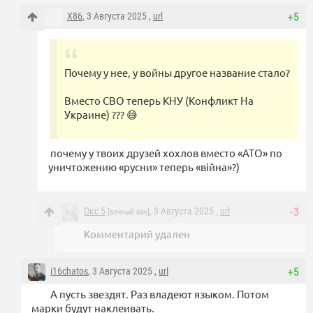
X86
, 3 Августа 2025 ,
url
+5
Почему у нее, у войны другое название стало?
Вместо СВО теперь КНУ (Конфликт На
Украине) ??? 😅
почему у твоих друзей хохлов вместо «АТО» по
уничтожению «русни» теперь «вiйна»?)
Окс 5
, 3 Августа 2025 ,
url
-3
[вечный бан]
Комментарий удален
i16chatos
, 3 Августа 2025 ,
url
+5
А пусть звездят. Раз владеют языком. Потом
марки будут наклеивать.