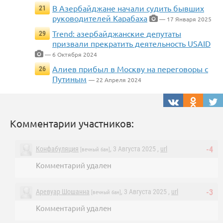
В Азербайджане начали судить бывших
21
руководителей Карабаха
— 17 Января 2025
Trend: азербайджанские депутаты
29
призвали прекратить деятельность USAID
— 6 Октября 2024
Алиев прибыл в Москву на переговоры с
26
Путиным
— 22 Апреля 2024
Комментарии участников:
Конфабуляция
, 3 Августа 2025 ,
url
-4
[вечный бан]
Комментарий удален
Аревуар Шошанна
, 3 Августа 2025 ,
url
-3
[вечный бан]
Комментарий удален