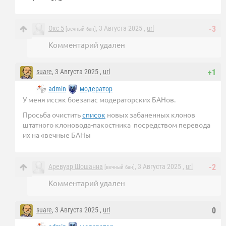
Окс 5
, 3 Августа 2025 ,
url
-3
[вечный бан]
Комментарий удален
suare
, 3 Августа 2025 ,
url
+1
admin
модератор
У меня иссяк боезапас модераторских БАНов.
Просьба очистить
список
новых забаненных клонов
штатного клоновода-пакостника посредством перевода
их на «вечные БАНы
Аревуар Шошанна
, 3 Августа 2025 ,
url
-2
[вечный бан]
Комментарий удален
suare
, 3 Августа 2025 ,
url
0