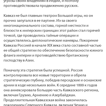
угрозы своим владениям в Индии, и поэтому
противодействовала продвижению русских.
Кавказ не был главным театром Большой игры, но он
прочно запутался в ее паутине. Из-за своего
многонационального состава, горной местности и
близости к имперским границам этот район стал горячей
точкой, где проводились тайные операции и
осуществлялись дипломатические маневры. Покорение
Кавказа Россией в начале XIX века стало составной частью
ее общей стратегии по обеспечению безопасности южного
фланга империи и противодействию британскому
господству в Азии.
Поначалу эта стратегия была успешной. Россия
контролировала все новые территории и обрела
стратегическую глубину, победив персидские и османские
армии в ходе нескольких войн. К середине 1800-х годов
она аннексировала большую часть Кавказского региона,
включая Грузию, Армению и Азербайджан.
Продолжительная Кавказская война закончилась
покорением Северного Кавказа, включая Чечню и