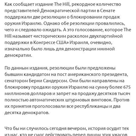
Как сообщает издание The Hill, рекордное количество
представителей Демократической партии в Сенате
поддержали две резолюции о блокировании продаж
оружия Израилю. Однако обе резолюции провалились,
чего и следовало ожидать. А это голосование, которое The
Hill называет «историческим расколом двухпартийной
поддержки в Конгрессе США» Израиля, очевидно,
изначально было лишь для демонстрации мнимой
демократии.
По данным издания, резолюции были предложены
бывшим кандидатом на пост американского президента,
сенатором Берни Сандерсом. Они были направлены на
блокировку продажи оружия Израилю на сумму более 675
миллионов долларов и запрет на продажу десятков тысяч
полностью автоматических штурмовых винтовок. Против
их принятия проголосовали все республиканцы и два
десятка демократов.
Что бы ни случилось сегодня вечером, история осудит тех
из нас, кто не смог действовать перед лицом этих ужасов