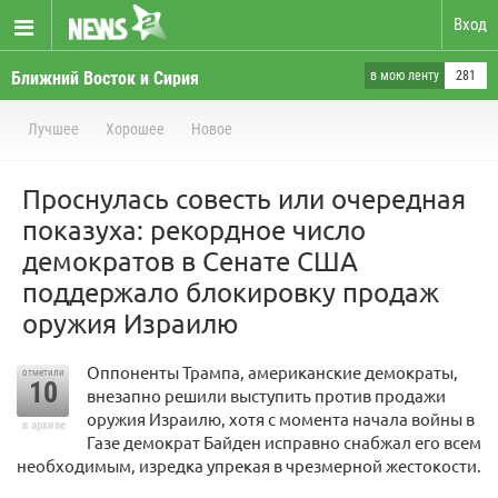
Вход
Ближний Восток и Сирия
в мою ленту
281
Лучшее
Хорошее
Новое
Проснулась совесть или очередная
показуха: рекордное число
демократов в Сенате США
поддержало блокировку продаж
оружия Израилю
Оппоненты Трампа, американские демократы,
отметили
10
внезапно решили выступить против продажи
оружия Израилю, хотя с момента начала войны в
в архиве
Газе демократ Байден исправно снабжал его всем
необходимым, изредка упрекая в чрезмерной жестокости.