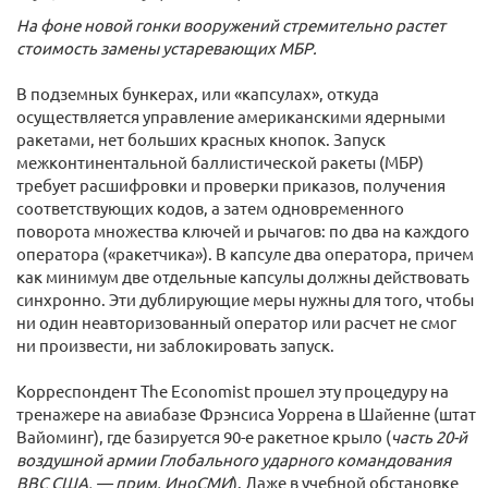
На фоне новой гонки вооружений стремительно растет
стоимость замены устаревающих МБР.
В подземных бункерах, или «капсулах», откуда
осуществляется управление американскими ядерными
ракетами, нет больших красных кнопок. Запуск
межконтинентальной баллистической ракеты (МБР)
требует расшифровки и проверки приказов, получения
соответствующих кодов, а затем одновременного
поворота множества ключей и рычагов: по два на каждого
оператора («ракетчика»). В капсуле два оператора, причем
как минимум две отдельные капсулы должны действовать
синхронно. Эти дублирующие меры нужны для того, чтобы
ни один неавторизованный оператор или расчет не смог
ни произвести, ни заблокировать запуск.
Корреспондент The Economist прошел эту процедуру на
тренажере на авиабазе Фрэнсиса Уоррена в Шайенне (штат
Вайоминг), где базируется 90-е ракетное крыло (
часть 20-й
воздушной армии Глобального ударного командования
ВВС США, — прим. ИноСМИ
). Даже в учебной обстановке