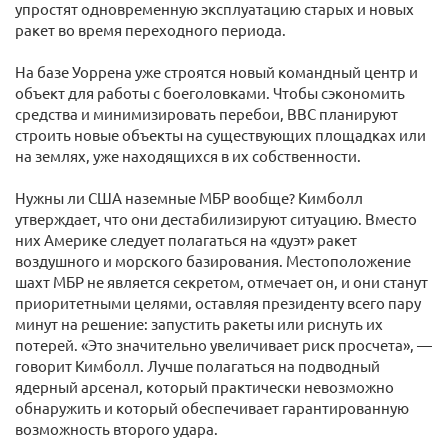
упростят одновременную эксплуатацию старых и новых
ракет во время переходного периода.
На базе Уоррена уже строятся новый командный центр и
объект для работы с боеголовками. Чтобы сэкономить
средства и минимизировать перебои, ВВС планируют
строить новые объекты на существующих площадках или
на землях, уже находящихся в их собственности.
Нужны ли США наземные МБР вообще? Кимболл
утверждает, что они дестабилизируют ситуацию. Вместо
них Америке следует полагаться на «дуэт» ракет
воздушного и морского базирования. Местоположение
шахт МБР не является секретом, отмечает он, и они станут
приоритетными целями, оставляя президенту всего пару
минут на решение: запустить ракеты или риснуть их
потерей. «Это значительно увеличивает риск просчета», —
говорит Кимболл. Лучше полагаться на подводный
ядерный арсенал, который практически невозможно
обнаружить и который обеспечивает гарантированную
возможность второго удара.