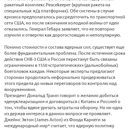
ракетный комплекс Peacekeeper (крупная ракета на
специальных ж/д платформах). Обе системы в случае
кризиса предполагалось рассредоточить по транспортной
сети США, но после окончания холодной войны от идеи
отказались. Генерал Гебара заявляет, что ее повторно
изучили и отвергли как дорогостоящую и непопулярную.
Помимо стоимости и состава ядерных сил, существует еще
более фундаментальная проблема. После истечения срока
действия СНВ-3 США и Россия перестанут быть связаны
ограничением в 1550 «стратегических» (дальнобойных)
боеголовок каждая. Некоторые эксперты предлагают
сторонам продолжать неформально придерживаться
этого предела до новых переговоров по контролю над
вооружениями.
Президент Дональд Трамп говорит о желании добиться
«денуклеаризации» и договориться с Китаем и Россией о
том, чтобы вдвое урезать затраты на оборону. Но ни одна
из держав интереса в данном вопросе не проявляет.
Джеймс Эктон (James Acton) из Фонда Карнеги за
международный мир* считает, что ядерную политику