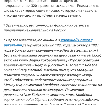
мировой, от которой ведет свою историю их
подразделение, 320-я ракетная эскадрилья. Рядом видны
слова, характеризующие миссию, которую они надеются
никогда не исполнить: «Смерть из-под земли».
*
Организация, выполняющая функции иноагента и
признанная нежелательной в России
*
Первое известное упоминание о
«Верхней Вольте с
ракетами»
датируется осенью 1983 года: 28 октября 1983
года в британском еженедельнике New Statesman[англ.]
была опубликована рецензия на две новые книги об СССР,
включая книгу Эндрю Кокбёрна[англ.] «Угроза: советская
военная машина изнутри» (Cockburn A. Threat: Inside the
Soviet Military Machine). Кокбёрн писал, что западные
политики преувеличивают советскую военную мощь,
чтобы обосновать собственные военные программы.
Между тем, по мнению Кокбёрна, советские технологии на
десятилетия отставали от западных. По мнению
рецензента New Statesman, многое в книге Кокбёрна
верно, однако Кокбёрн не свободен от «антироссийского
расизма, стремящегося изобразить Советский Союз как