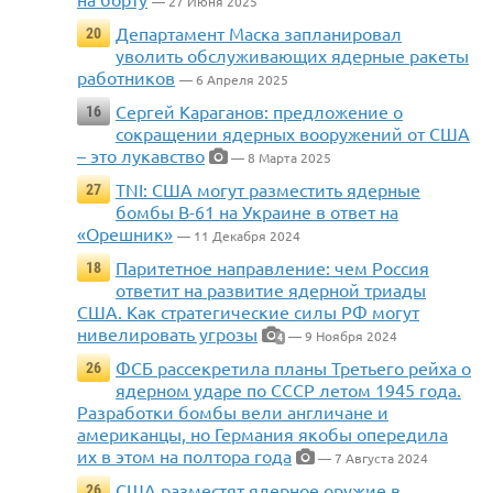
— 27 Июня 2025
Департамент Маска запланировал
20
уволить обслуживающих ядерные ракеты
работников
— 6 Апреля 2025
Сергей Караганов: предложение о
16
сокращении ядерных вооружений от США
– это лукавство
— 8 Марта 2025
TNI: США могут разместить ядерные
27
бомбы B-61 на Украине в ответ на
«Орешник»
— 11 Декабря 2024
Паритетное направление: чем Россия
18
ответит на развитие ядерной триады
США. Как стратегические силы РФ могут
нивелировать угрозы
— 9 Ноября 2024
4
ФСБ рассекретила планы Третьего рейха о
26
ядерном ударе по СССР летом 1945 года.
Разработки бомбы вели англичане и
американцы, но Германия якобы опередила
их в этом на полтора года
— 7 Августа 2024
США разместят ядерное оружие в
26