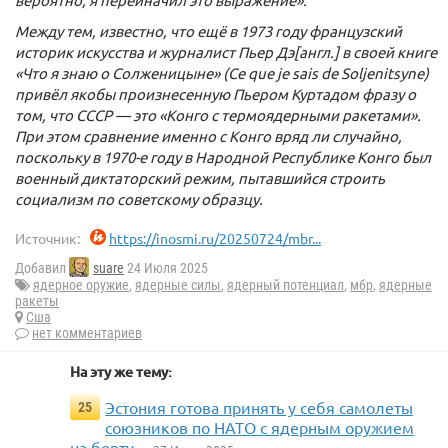
Между тем, известно, что ещё в 1973 году французский
историк искусства и журналист Пьер Дэ[англ.] в своей книге
«Что я знаю о Солженицыне» (Ce que je sais de Soljenitsyne)
привёл якобы произнесенную Пьером Куртадом фразу о
том, что СССР — это «Конго с термоядерными ракетами».
При этом сравнение именно с Конго вряд ли случайно,
поскольку в 1970-е году в Народной Республике Конго был
военный диктаторский режим, пытавшийся строить
социализм по советскому образцу.
Источник:
https://inosmi.ru/20250724/mbr...
Добавил
suare
24 Июля 2025
ядерное оружие
,
ядерные силы
,
ядерный потенциал
,
мбр
,
ядерные
ракеты
Сша
нет комментариев
На эту же тему:
Эстония готова принять у себя самолеты
25
союзников по НАТО с ядерным оружием
на борту