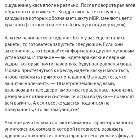
ощущение ужаса вполне реально. После поворота рычагов
обратного пути уже нет. Квадратики на сетке пульта,
каждый из которых обозначает шахту МБР, меняют цвет с
красного («готово») на желтый («запуск подтвержден»).
А затем начинается ожидание. Если у вас еще остались
ракеты, то готовьтесь запустить следующие. Если они
закончились, то передайте информацию другим пусковым
установкам. И главное — вы ждете вражеские ядерные
удары, которые почти наверняка будут направлены сюда.
Можно пристегнуться к креслу, надеть каску и молиться,
чтобы избежать прямого попадания. Вы надеетесь, что
защитные элементы — 18 метров земли над вами,
взрывозащитные двери, амортизаторы, запасы провизии,
резервное питание и системы очистки воздуха — позволят
вам выжить. А если все же удастся подняться на
поверхность, что вы там увидите?
Умопомрачительная логика взаимного гарантированного
уничтожения, согласно которой готовность развязать
ядерный апокалипсис предотвращает его, ушла из фокуса