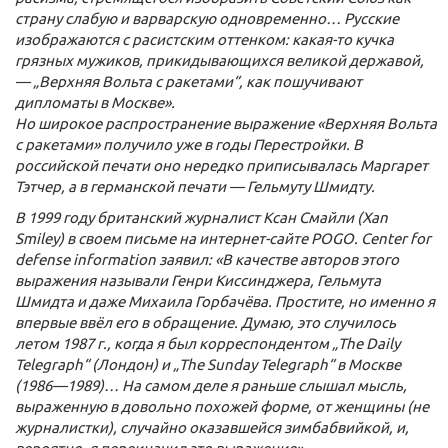
страну слабую и варварскую одновременно… Русские
изображаются с расистским оттенком: какая-то кучка
грязных мужиков, прикидывающихся великой державой,
— „Верхняя Вольта с ракетами“, как пошучивают
дипломаты в Москве».
Но широкое распространение выражение «Верхняя Вольта
с ракетами» получило уже в годы Перестройки. В
российской печати оно нередко приписывалась Маргарет
Тэтчер, а в германской печати — Гельмуту Шмидту.
В 1999 году британский журналист Ксан Смайли (Xan
Smiley) в своем письме на интернет-сайте POGO. Center for
defense information заявил: «В качестве авторов этого
выражения называли Генри Киссинджера, Гельмута
Шмидта и даже Михаила Горбачёва. Простите, но именно я
впервые ввёл его в обращение. Думаю, это случилось
летом 1987 г., когда я был корреспондентом „The Daily
Telegraph“ (Лондон) и „The Sunday Telegraph“ в Москве
(1986—1989)… На самом деле я раньше слышал мысль,
выраженную в довольно похожей форме, от женщины (не
журналистки), случайно оказавшейся зимбабвийкой, и,
вероятно, я переиначил это выражение».