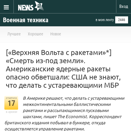
Вход
Военная техника
в мою ленту
2446
Лучшее
Хорошее
Новое
[«Верхняя Вольта с ракетами»*]
«Смерть из-под земли».
Американские ядерные ракеты
опасно обветшали: США не знают,
что делать с устаревающими МБР
В Америке решают, что делать с устаревающими
отметили
17
межконтинентальными баллистическими
ракетами и рассыпающимися пусковыми
в архиве
шахтами, пишет The Economist. Корреспондент
британского издания побывал в бункере, откуда
осуществляется управление ракетами.