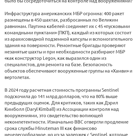
было бы сосредоточиться на контроле над вооружениями?
Инфраструктура американских МБР огромна: 400 ракет
размещены в 450 шахтах, разбросанных по Великим
равнинам. Паутина кабелей соединяет их с 45 «пусковыми
командными пунктами» (ПКП), каждый из которых состоит
из арахисовидной подземной капсулы и вспомогательного
здания на поверхности. Ремонтные бригады проверяют
незанятые шахты и при необходимости разбирают МБР
«как конструктор Lego», как выразился один из
специалистов, для ремонта на базе. Безопасность
объектов обеспечивают вооруженные группы на «Хамви» и
вертолетах.
В 2024 году расчетная стоимость программы Sentinel
подскочила до 141 млрд долларов, что на 80% выше
предыдущих оценок. Для критиков, таких как Дэрил
Кимболл (Daryl Kimball) из Ассоциации контроля над
вооружениями, это свидетельство вопиющей
некомпетентности. Изначально ВВС отвергли продление
срока службы Minuteman III как финансово
нецелесообразное, но из-за задержек с Sentinel, которые