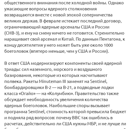
общественного внимания после холодной войны. Однако
ужасающие вопросы ядерного столкновения
возвращаются вместе с новой эпохой соперничества
великих держав. В феврале истекает последний договор,
ограничивающий ядерные арсеналы США и России
(СНВ-3), и ему на смену ничего не готовится. Стремительно
наращивает свой арсенал и Китай. По данным Пентагона, к
концу десятилетия у него может быть уже около 1000
боеголовок (впятеро меньше, чем у США и России).
В ответ США модернизируют компоненты своей ядерной
триады: сил наземного, морского и воздушного
базирования, некоторые из которых насчитывают
полвека. Ракеты Minuteman III заменят на Sentinel,
бомбардировщики B-2 — на B-21, а подводные лодки
класса «Огайо» — на «Колумбию». Правительство также
обсуждает необходимость увеличения количества
ядерных боеголовок. Наибольшие споры вызывает
программа Sentinel, стоимость которой превысила бюджет
и подняла ряд вопросов: почему ВВС так ошиблись в
расчетах, действительно ли США нужны МБР, и не лучше ли