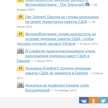
Великобритании - The Telegraph
— 30
Января 2024
Der Spiegel: Европа не готова размещать
48
на своей территории ракеты США
— 20
Июня 2015
Великобритания готова разместить на
49
острове ядерные ракеты США, чтобы
послать «четкий сигнал» Путину
— 8 Июня 2015
В Совфеде прокомментировали идею
22
размещения ядерных ракет США в
Европе
— 5 Июня 2015
Америка блефует: почему ядерные
43
ракеты США не появятся в Европе
— 5 Июня
2015
Америка не позволит Европе стать
20
безъядерной
— 12 Ноября 2010