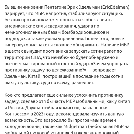
Бывший чиновник Пентагона Эрик Эдельман (EricEdelman)
парирует, что МБР, напротив, стабилизируют ситуацию.
Без них противник может попытаться обезглавить
американские силы сдерживания, ударив по
немногочисленным базам бомбардировщиков и
подлодок, а также узлам управления. Более того, новые
гиперзвуковые ракеты сложнее обнаружить. Наличие МБР
в шахтах вынудит противника запускать сотни ракет по
территории США, что неизбежно будет обнаружено и
вызовет массированный ответный удар. «Зачем упрощать
противнику задачу по целеуказанию?» — вопрошает
Эдельман. Китай, построивший в последние годы сотни
шахт, эту логику, судя по всему, разделяет.
Кое-кто предлагает еще сильнее усложнить противнику
задачу, сделав хотя бы часть МБР мобильными, как у Китая
и России. Двухпартийная комиссия, назначенная
Конгрессом в 2023 году, рекомендовала изучить данную
возможность. Это возродило бы программы времен
холодной войны, такие как Midgetman (небольшая МБР на
мобильной пусковой установке) и железнодорожный