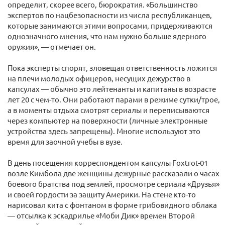
определит, скорее всего, бюрократия. «Большинство
экспертов по нацбезопасности из числа республиканцев,
которые занимаются этими вопросами, придерживаются
однозначного мнения, что нам нужно больше ядерного
оружия», — отмечает он.
Пока эксперты спорят, зловещая ответственность ложится
на плечи молодых офицеров, несущих дежурство в
капсулах — обычно это лейтенанты и капитаны в возрасте
лет 20 с чем-то. Они работают парами в режиме сутки/трое,
а в моменты отдыха смотрят сериалы и переписываются
через компьютер на поверхности (личные электронные
устройства здесь запрещены). Многие используют это
время для заочной учебы в вузе.
В день посещения корреспондентом капсулы Foxtrot-01
возле Кимбола две женщины-дежурные рассказали о часах
боевого братства под землей, просмотре сериала «Друзья»
и своей гордости за защиту Америки. На стене кто-то
нарисовал кита с фонтаном в форме грибовидного облака
— отсылка к эскадрилье «Моби Дик» времен Второй