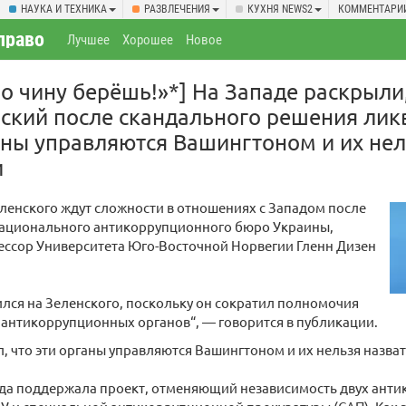
НАУКА И ТЕХНИКА
РАЗВЛЕЧЕНИЯ
КУХНЯ NEWS2
КОММЕНТАРИ
право
Лучшее
Хорошее
Новое
по чину берёшь!»*] На Западе раскрыли
ский после скандального решения лик
аны управляются Вашингтоном и их нел
и
енского ждут сложности в отношениях с Западом после
ационального антикоррупционного бюро Украины,
ессор Университета Юго-Восточной Норвегии Гленн Дизен
лся на Зеленского, поскольку он сократил полномочия
антикоррупционных органов“, — говорится в публикации.
, что эти органы управляются Вашингтоном и их нельзя назва
ада поддержала проект, отменяющий независимость двух ант