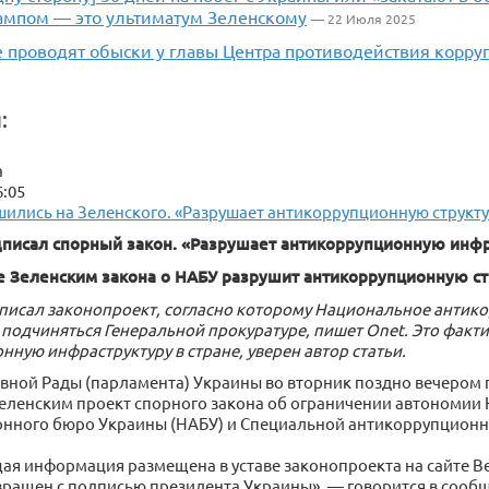
ампом — это ультиматум Зеленскому
— 22 Июля 2025
е проводят обыски у главы Центра противодействия корру
:
а
6:05
шились на Зеленского. «Разрушает антикоррупционную структу
писал спорный закон. «Разрушает антикоррупционную инфр
е Зеленским закона о НАБУ разрушит антикоррупционную ст
писал законопроект, согласно которому Национальное анти
 подчиняться Генеральной прокуратуре, пишет Onet. Это факт
ную инфраструктуру в стране, уверен автор статьи.
овной Рады (парламента) Украины во вторник поздно вечером
ленским проект спорного закона об ограничении автономии
нного бюро Украины (НАБУ) и Специальной антикоррупционно
ая информация размещена в уставе законопроекта на сайте В
вращен с подписью президента Украины», — говорится в сооб