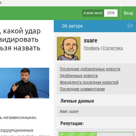
И
Вход
в мою ленту
2576
Об авторе
, какой удар
видировать
suare
ьзя назвать
Профиль
|
Статистика
Последние добавленные новости
Одобренные новости
Френдлента последних новостей
Последние комментарии
Личные данные
Имя: suare
ть независимыми.
Репутация:
икоррупционных