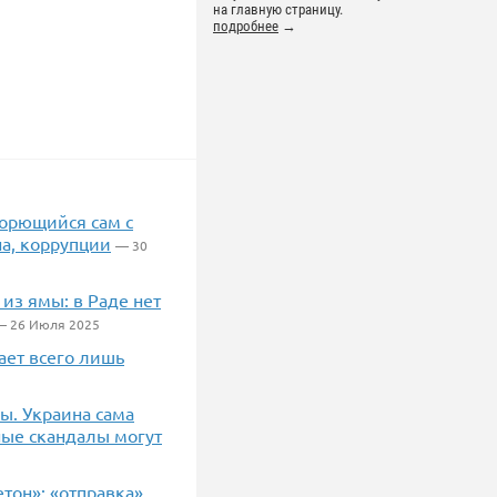
на главную страницу.
подробнее
→
борющийся сам с
на, коррупции
— 30
из ямы: в Раде нет
 26 Июля 2025
чает всего лишь
ы. Украина сама
ные скандалы могут
етон»: «отправка»