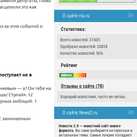
аявили депутаты, глава
асценили это как
О сайте ria.ru
з-за этих событий и
Статистика:
.
Всего новостей: 37405
Одобрено новостей: 20828
Качество новостей: 56%
Рейтинг
оступает не в
Отзывы о сайте (78)
рняевым — а? Он тебе на
шь! Ступай». 12
Хороший новостник, часто их читаю.
ерных амбиций. 1
О сайте News2.ru
 с занимаемым
Новости 2.0 — новостной сайт нового
формата.
Вы сами выбираете интересные и
актуальные темы. Самые лучшие попадают