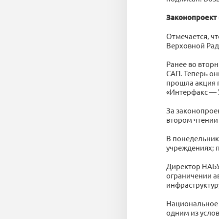
Законопроект 
Отмечается, чт
Верховной Рады
Ранее во втор
САП. Теперь он
прошла акция 
«Интерфакс — 
За законопрое
втором чтении 
В понедельник
учреждениях; 
Директор НАБУ
ограничении а
инфраструктур
Национальное 
одним из усло