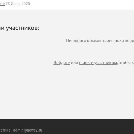
are
23 Июля 2025
и участников:
Ни одного комментария пока не 
Войдите
или
станьте участником
, чтобы
истика
| admin@news2.ru