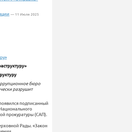
пции
— 11 Июля 2025
ру»
аструктуру»
руктуру
коррупционное бюро
ически разрушит
 появился подписанный
 Национального
й прокуратуры (САП).
ерховной Рады. «Закон
щении.