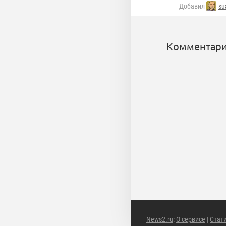
Добавил
su
Комментари
News2.ru
:
О сервисе
|
Стат