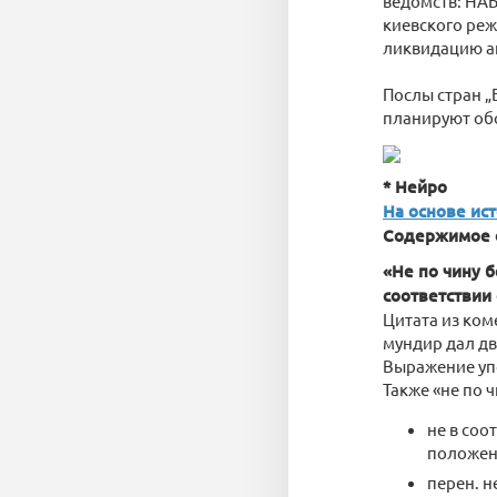
ведомств: НАБ
киевского реж
ликвидацию а
Послы стран „
планируют обс
* Нейро
На основе ис
Содержимое 
«Не по чину 
соответствии
Цитата из коме
мундир дал два
Выражение упо
Также «не по 
не в со
положен
перен. н