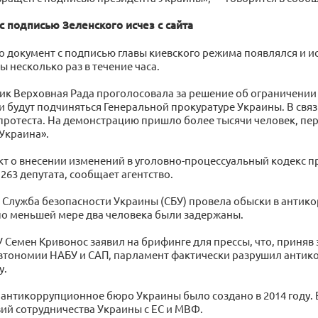
с подписью Зеленского исчез с сайта
о документ с подписью главы киевского режима появлялся и ис
 несколько раз в течение часа.
ник Верховная Рада проголосовала за решение об ограничени
и будут подчиняться Генеральной прокуратуре Украины. В связи
протеста. На демонстрацию пришло более тысячи человек, пер
Украина».
кт о внесении изменений в уголовно-процессуальный кодекс п
263 депутата, сообщает агентство.
 Служба безопасности Украины (СБУ) провела обыски в анти
по меньшей мере два человека были задержаны.
 Семен Кривонос заявил на брифинге для прессы, что, приняв
втономии НАБУ и САП, парламент фактически разрушил анти
у.
антикоррупционное бюро Украины было создано в 2014 году. Е
вий сотрудничества Украины с ЕС и МВФ.