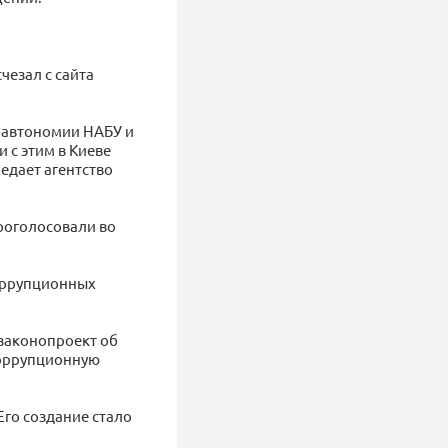
чезал с сайта
и автономии НАБУ и
 с этим в Киеве
едает агентство
роголосовали во
коррупционных
 законопроект об
коррупционную
го создание стало