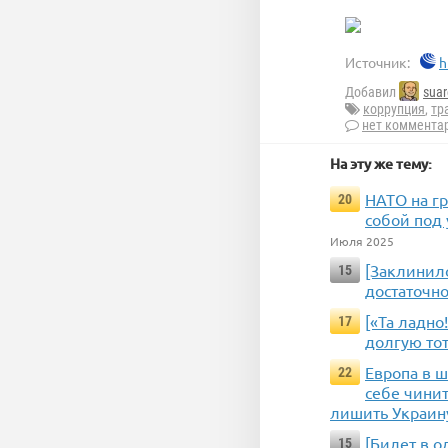
Источник:
h
Добавил
suar
коррупция
,
тр
нет коммента
На эту же тему:
НАТО на гр
20
собой под 
Июля 2025
[Заклинило
15
достаточн
[«Та ладно
17
долгую то
Европа в 
22
себе чини
лишить Украин
[Билет в о
15