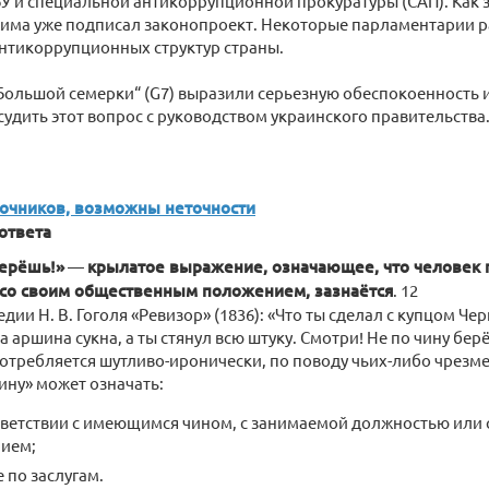
У и специальной антикоррупционной прокуратуры (САП). Как з
има уже подписал законопроект. Некоторые парламентарии р
нтикоррупционных структур страны.
Большой семерки“ (G7) выразили серьезную обеспокоенность и
удить этот вопрос с руководством украинского правительства
точников, возможны неточности
ответа
берёшь!»
—
крылатое выражение, означающее, что человек п
 со своим общественным положением, зазнаётся
. 12
дии Н. В. Гоголя «Ревизор» (1836): «Что ты сделал с купцом Че
 аршина сукна, а ты стянул всю штуку. Смотри! Не по чину берё
требляется шутливо-иронически, по поводу чьих-либо чрезм
чину» может означать:
ответствии с имеющимся чином, с занимаемой должностью или
ием;
е по заслугам.