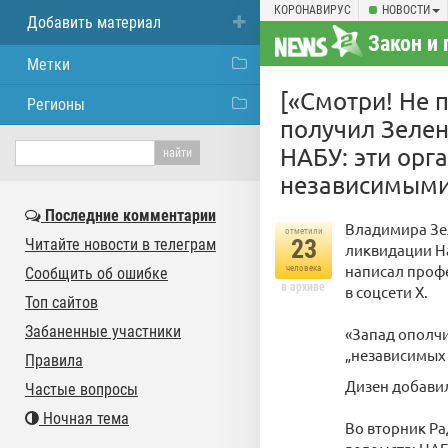
КОРОНАВИРУС
НОВОСТИ
Добавить материал
Закон и 
Метки
[«Смотри! Не 
Регионы
получил Зелен
НАБУ: эти орг
независимым
Последние комментарии
Владимира Зел
отметили
23
Читайте новости в телеграм
ликвидации Н
написал проф
человека
Сообщить об ошибке
в архиве
в соцсети Х.
Топ сайтов
Забаненные участники
«Запад ополчи
„независимых 
Правила
Дизен добавил
Частые вопросы
Ночная тема
Во вторник Р