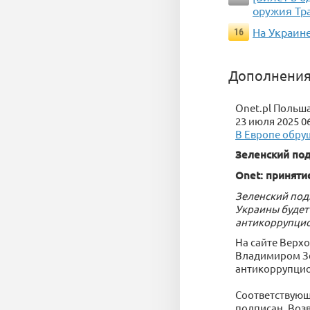
оружия Тр
На Украин
16
Дополнения
Onet.pl Польш
23 июля 2025 0
В Европе обру
Зеленский под
Onet: приняти
Зеленский под
Украины будет
антикоррупцион
На сайте Верх
Владимиром Зе
антикоррупцио
Соответствующ
подписан. Воз