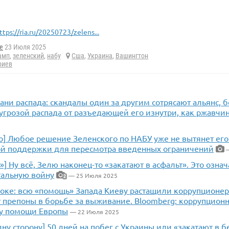
ttps://ria.ru/20250723/zelens...
e
23 Июля 2025
амп
,
зеленский
,
набу
Сша
,
Украина
,
Вашингтон
риев
ани распада: скандалы один за другим сотрясают альянс, 
угрозой распада от разъедающей его изнутри, как ржавчи
] Любое решение Зеленского по НАБУ уже не вытянет его 
ой поддержки для пересмотра введенных ограничений
—
!»] Ну всё, Зелю наконец-то «закатают в асфальт». Это озна
тальную войну
— 25 Июля 2025
2
шоке: всю «помощь» Запада Киеву растащили коррупционер
т препоны в борьбе за выживание. Bloomberg: коррупцион
у помощи Европы
— 22 Июля 2025
дну сторону] 50 дней на побег с Украины или «закатают в б