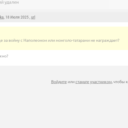
й удален
hka
, 18 Июля 2025 ,
url
е за войну с Наполеоном или монголо-татарами не награждает?
ужно?
Войдите
или
станьте участником
, чтобы