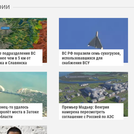
рии
 подразделения ВС
ВС РФ поразили семь сухогрузов,
ее чем в 5 км от
использовавшихся для
ка и Славянска
снабжения ВСУ
онец-то удалось
Премьер Мадьяр: Венгрия
пролёт моста в Затоке
намерена пересмотреть
области
соглашение с Россией по АЭС
"Пакш-2"