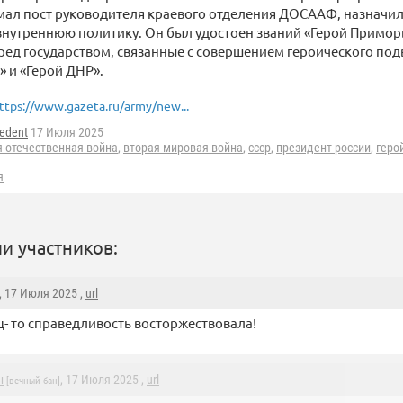
мал пост руководителя краевого отделения ДОСААФ, назначил
нутреннюю политику. Он был удостоен званий «Герой Примор
еред государством, связанные с совершением героического под
 и «Герой ДНР».
ttps://www.gazeta.ru/army/new...
edent
17 Июля 2025
 отечественная война
,
вторая мировая война
,
ссср
,
президент россии
,
геро
я
и участников:
, 17 Июля 2025 ,
url
- то справедливость восторжествовала!
н
, 17 Июля 2025 ,
url
[вечный бан]