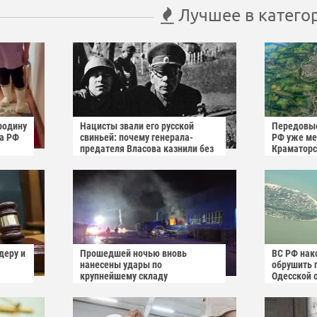
Лучшее в катего
родину
Нацисты звали его русской
Передовые
га РФ
свиньей: почему генерала-
РФ уже мен
предателя Власова казнили без
Краматорс
публичного суда
деру и
Прошедшей ночью вновь
ВС РФ нак
нанесены удары по
обрушить 
крупнейшему складу
Одесской 
украинского маркетплейса
Rozetka