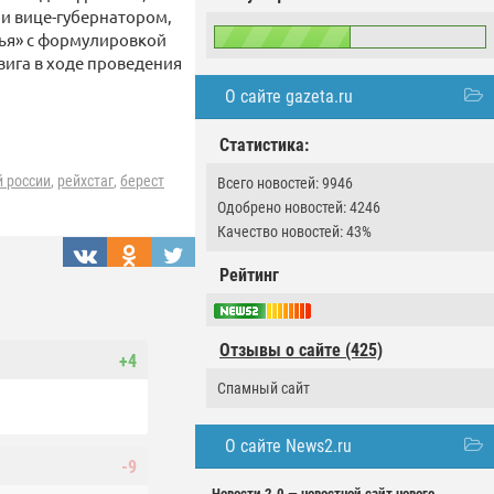
и вице-губернатором,
ья» с формулировкой
вига в ходе проведения
О сайте gazeta.ru
Статистика:
й россии
,
рейхстаг
,
берест
Всего новостей: 9946
Одобрено новостей: 4246
Качество новостей: 43%
Рейтинг
Отзывы о сайте (425)
+4
Спамный сайт
О сайте News2.ru
-9
Новости 2.0 — новостной сайт нового