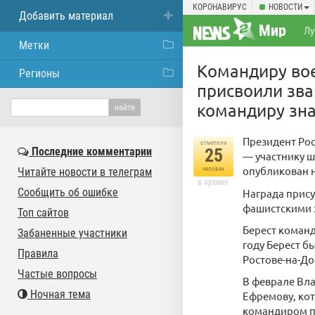
КОРОНАВИРУС
НОВОСТИ
Добавить материал
Мир
Лу
Метки
Командиру вое
Регионы
присвоили зва
командиру зн
Президент Рос
отметили
Последние комментарии
25
— участнику ш
опубликован 
Читайте новости в телеграм
человек
в архиве
Сообщить об ошибке
Награда прису
фашистскими 
Топ сайтов
Берест команд
Забаненные участники
году Берест б
Правила
Ростове-на-До
Частые вопросы
В феврале Вла
Ночная тема
Ефремову, кот
командиром пр