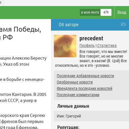
И
Вход
в мою ленту
479
Об авторе
намя Победы,
я РФ
precedent
Профиль
|
Статистика
Все говорят, что мы вместе!
Все говорят, но не многие
рации Алексею Бересту
знают, в каком! (В. Цой) Все
. Указ об этом
относительно, но и это - условно.
Последние добавленные новости
 в борьбе с немецко-
Одобренные новости
Френдлента последних новостей
итон Кантария. В 2005
Последние комментарии
ой СССР, а умер в
Личные данные
морского края Сергею
Имя: Григорий
. Ефремов был первым
24 года Ефремова,
Репутация: