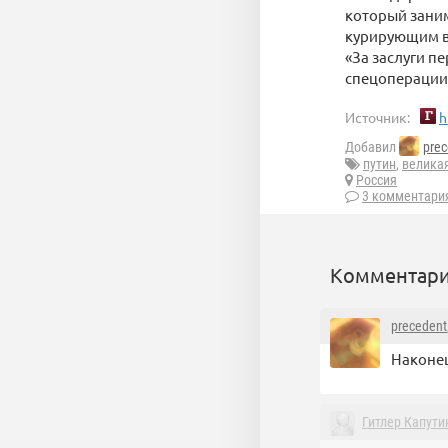
который зани
курирующим в
«За заслуги п
спецоперации»
Источник:
h
Добавил
prec
путин
,
великая
Россия
3 комментари
Комментари
precedent
Наконец
Гитлер Капути