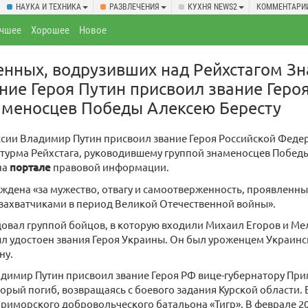
НАУКА И ТЕХНИКА
РАЗВЛЕЧЕНИЯ
КУХНЯ NEWS2
КОММЕНТАРИ
чшее
Хорошее
Новое
нных, водрузивших над Рейхстагом З
ние Героя Путин присвоил звание Геро
аменосцев Победы Алексею Бересту
сии Владимир Путин присвоил звание Героя Российской Феде
турма Рейхстага, руководившему группой знаменосцев Победы
на
портале
правовой информации.
ждена «за мужество, отвагу и самоотверженность, проявленные
захватчиками в период Великой Отечественной войны».
овал группой бойцов, в которую входили Михаил Егоров и Мел
ыл удостоен звания Героя Украины. Он был уроженцем Украинск
ну.
димир Путин присвоил звание Героя РФ вице-губернатору При
орый погиб, возвращаясь с боевого задания Курской области
иморского добровольческого батальона «Тигр». В феврале 20