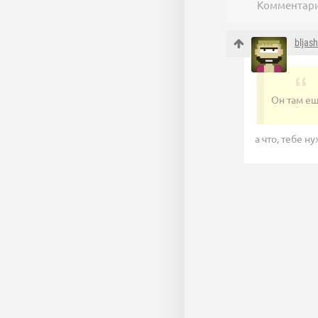
Комментари
bljas
Он там ещ
а что, тебе н