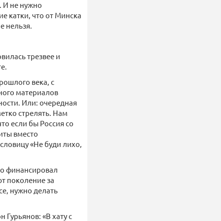
. И не нужно
е катки, что от Минска
е нельзя.
овилась трезвее и
е.
рошлого века, с
много материалов
ости. Или: очередная
етко стрелять. Нам
что если бы Россия со
литы вместо
словицу «Не буди лихо,
кто финансировал
т поколение за
се, нужно делать
 Гурьянов: «В хату с