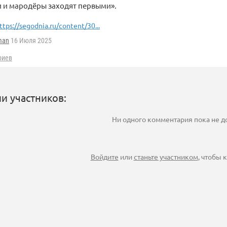
и и мародёры заходят первыми».
ttps://segodnia.ru/content/30...
man
16 Июля 2025
риев
и участников:
Ни одного комментария пока не 
Войдите
или
станьте участником
, чтобы