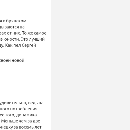
ся в брянском
дываются на
х от них. То же самое
 в юности. Это лучший
. Как пел Сергей
 своей новой
удивительно, ведь на
йного потребления
лее того, динамика
 Меньше чем за две
нецку за восемь лет