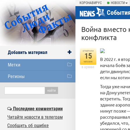
КОРОНАВИРУС
НОВОСТИ
События
Война вместо 
конфликта
отметили
Добавить материал
15
В 2022 г. я вт
человек
Метки
начала боёв з
в архиве
дети двинулись
Регионы
если мы хотим
Тогда уже на
на-Дону улете
встретить. То
здание аэропо
Последние комментарии
минут позже —
расспрашивал,
Читайте новости в телеграм
убедился, что,
Сообщить об ошибке
мужчиной со в