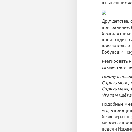
в нынешних ус
Друг детства,
приграничье. 
беспилотники 
происходит в 
показатель, и
Бобунец: «Нек
Реагировать н
совместной пе
Голову в песок
Спрячь меня, 
Спрячь меня, 
Что там идёт в
Подобные мнен
это, в принци
безвозвратно 
мировых проце
недели Израил