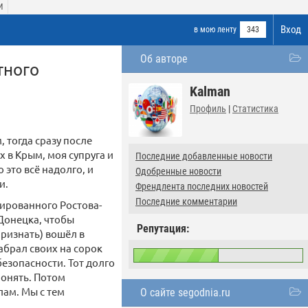
И
Вход
в мою ленту
343
Об авторе
тного
Kalman
Профиль
|
Статистика
, тогда сразу после
 в Крым, моя супруга и
Последние добавленные новости
 это всё надолго, и
Одобренные новости
и.
Френдлента последних новостей
Последние комментарии
ированного Ростова-
 Донецка, чтобы
Репутация:
признать) вошёл в
абрал своих на сорок
езопасности. Тот долго
понять. Потом
лам. Мы с тем
О сайте segodnia.ru