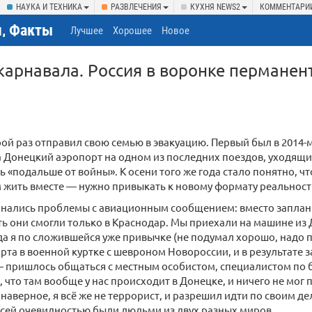
НАУКА И ТЕХНИКА
РАЗВЛЕЧЕНИЯ
КУХНЯ NEWS2
КОММЕНТАРИ
, Факты
Лучшее
Хорошее
Новое
карнавала. Россия в воронке перманен
орой раз отправил свою семью в эвакуацию. Первый был в 2014-м
а Донецкий аэропорт на одном из последних поездов, уходящих
 «подальше от войны». К осени того же года стало понятно, что
 жить вместе — нужно привыкать к новому формату реальност
чинались проблемы с авиационным сообщением: вместо заплан
ть они смогли только в Краснодар. Мы приехали на машине из
гда я по сложившейся уже привычке (не подумал хорошо, надо 
рта в военной куртке с шевроном Новороссии, и в результате з
 пришлось общаться с местным особистом, специалистом по б
 что там вообще у нас происходит в Донецке, и ничего не мог 
 наверное, я всё же не террорист, и разрешил идти по своим де
сей очевидностью были людьми из двух разных миров.