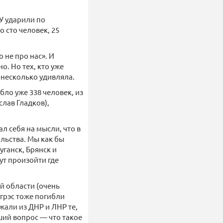
У ударили по
 сто человек, 25
 не про нас». И
о. Но тех, кто уже
 несколько удивляла.
бло уже 338 человек, из
слав Гладков),
л себя на мысли, что в
льства. Мы как бы
уганск, Брянск и
ут произойти где
й области (очень
угрэс тоже погибли
жали из ДНР и ЛНР те,
ший вопрос — что такое