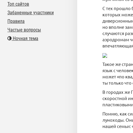
Топ сайтов
С тех прошло 
Забаненные участники
которых может
диверсионными
Правила
но вполне зам
Частые вопросы
случаются раз
Ночная тема
аэродромам че
впечатляющая
Такое же стра
язык с челове
может «по ква
ты только что 
В городах же 
скоростной ин
пластиковыми
Помню, как си
луноходы. Они
нашей семьи: 