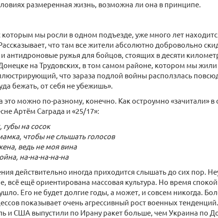
ловиях размеренная жизнь, возможна ли она в принципе.
 с которым мы росли в одном подъезде, уже много лет находит
Рассказывает, что там все жители абсолютно добровольно ски
и антидроновые ружья для бойцов, стоящих в десяти километра
Донецке на Трудовских, в том самом районе, котором мы жили
ллюстрирующий, что зараза подлой войны расползлась повсюду
уда бежать, от себя не убежишь».
а это можно по-разному, конечно. Как остроумно «зачитали» в
сне Артём Саграда и «25/17»:
, губы на сосок
мамка, чтобы не слышать голосов
жена, ведь не моя вина
ойна, на-на-на-на-на
ия действительно иногда приходится слышать до сих пор. Не
пе, всё ещё ориентирована массовая культура. Но время споко
ушло. Его не будет долгие годы, а может, и совсем никогда. Бо
ссов показывает очень агрессивный рост военных тенденций.
ь и США выпустили по Ирану ракет больше, чем Украина по До