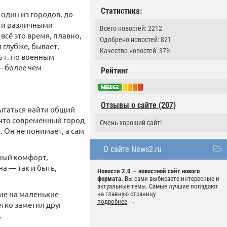
Статистика:
 один из городов, до
У и различными
Всего новостей: 2212
сё это время, плавно,
Одобрено новостей: 821
 глубже, бывает,
Качество новостей: 37%
5 г. по военным
— более чем
Рейтинг
Отзывы о сайте (207)
пытаться найти общий
 что современный город
Очень хороший сайт!
 Он не понимает, а сам
О сайте News2.ru
нный комфорт,
на — так и быть,
Новости 2.0 — новостной сайт нового
формата.
Вы сами выбираете интересные и
актуальные темы. Самые лучшие попадают
ие на маленькие
на главную страницу.
подробнее
→
етко заметил друг
.