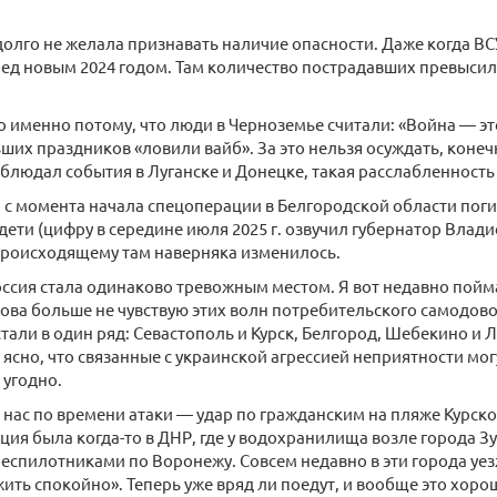
долго не желала признавать наличие опасности. Даже когда ВС
ед новым 2024 годом. Там количество пострадавших превысило
 именно потому, что люди в Черноземье считали: «Война — это
ших праздников «ловили вайб». За это нельзя осуждать, конечн
аблюдал события в Луганске и Донецке, такая расслабленность
а с момента начала спецоперации в Белгородской области поги
дети (цифру в середине июля 2025 г. озвучил губернатор Влади
происходящему там наверняка изменилось.
ссия стала одинаково тревожным местом. Я вот недавно пойма
ова больше не чувствую этих волн потребительского самодово
стали в один ряд: Севастополь и Курск, Белгород, Шебекино и Л
 ясно, что связанные с украинской агрессией неприятности мог
 угодно.
нас по времени атаки — удар по гражданским на пляже Курско
ция была когда-то в ДНР, где у водохранилища возле города З
 беспилотниками по Воронежу. Совсем недавно в эти города уез
жить спокойно». Теперь уже вряд ли поедут, и вообще это хоро