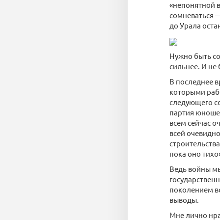
«непонятной в
сомневаться —
до Урала остан
Нужно быть со
сильнее. И не
В последнее в
которыми рабо
следующего со
партия юношей
всем сейчас о
всей очевидно
строительства
пока оно тихо
Ведь войны мы
государственн
поколением во
выводы.
Мне лично нра