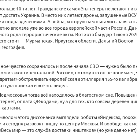
больше 10-ти лет. Гражданские самолёты теперь не летают ни в
 достать Украина. Вместо них летают дроны, запущенные ВС
 подразделениями. А война, которую нам пытались навязать в
етно вползла уже во все города европейской части России. Да и
ного рода террористические акты. Вот хотя бы удар 1 июня 202
го стоит — Мурманская, Иркутская области, Дальний Восток 
 география.
нное чувство сохранилось и после начала СВО — нужно было 
ком из «континентальной России», потому что он не понимает,
дратам» обстреливать европейская артиллерия 155-го калибра.
оттуда приехал и всё это видел.
Подмосковья тогда всё находилось в благостном сне. Повыше
тернет, оплата QR-кодами, ну а для тех, кто совсем деревенщи
 картами.
мволом этого диссонанса выглядели роботы «Яндекса», похож
 и сегодня развозят пиццу по центру Москвы. И вообще, как м
«Весь мир — это служба доставки ништяков» (но уже давно нет)