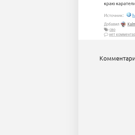
краю карател
Источник:
h
Добавил
Kal
сво
нет коммента
Комментари