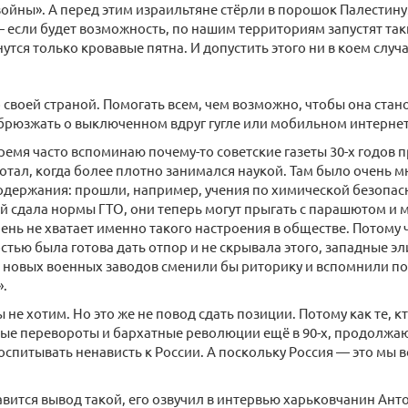
ойны». А перед этим израильтяне стёрли в порошок Палестину
 если будет возможность, по нашим территориям запустят таки
утся только кровавые пятна. И допустить этого ни в коем случа
 своей страной. Помогать всем, чем возможно, чтобы она стан
 брюзжать о выключенном вдруг гугле или мобильном интернет
ремя часто вспоминаю почему-то советские газеты 30-х годов п
тал, когда более плотно занимался наукой. Там было очень 
держания: прошли, например, учения по химической безопасн
 сдала нормы ГТО, они теперь могут прыгать с парашютом и м
чень не хватает именно такого настроения в обществе. Потому 
стью была готова дать отпор и не скрывала этого, западные э
 новых военных заводов сменили бы риторику и вспомнили по
».
 не хотим. Но это же не повод сдать позиции. Потому как те, 
ые перевороты и бархатные революции ещё в 90-х, продолжаю
спитывать ненависть к России. А поскольку Россия — это мы в
вится вывод такой, его озвучил в интервью харьковчанин Антон