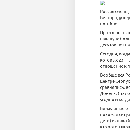
Россия очень 
Белгороду пер
погибло.
Произошло это
накануне боль
десяток лет н
Сегодня, когд
которых 23 — 
отношение к 
Вообще вся Ро
центре Серпух
сравнялись, в
Донецк. Стало
угодно и когда
Ближайшие от 
похожая ситуа
дети) и атака
кто хотел «по