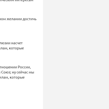
вном желании достичь
ллюзии насчет
илам, которые
отношении России,
 Союз; ну сейчас мы
вилам, которые