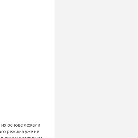
в их основе лежали
ого режима уже не
гическим интересам