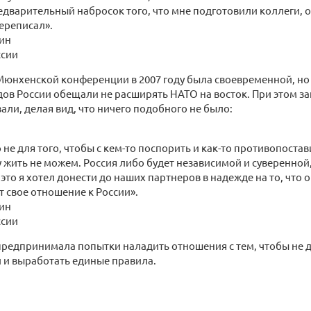
дварительный набросок того, что мне подготовили коллеги, о
ереписал».
ин
ссии
Мюнхенской конференции в 2007 году была своевременной, но
одов России обещали не расширять НАТО на восток. При этом з
ли, делая вид, что ничего подобного не было:
о не для того, чтобы с кем-то поспорить и как-то противопоста
 жить не можем. Россия либо будет независимой и суверенной,
это я хотел донести до наших партнеров в надежде на то, что 
 свое отношение к России».
ин
ссии
предпринимала попытки наладить отношения с тем, чтобы не 
 и выработать единые правила.