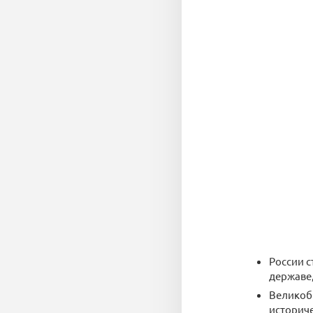
России с
державе,
Великобр
историче