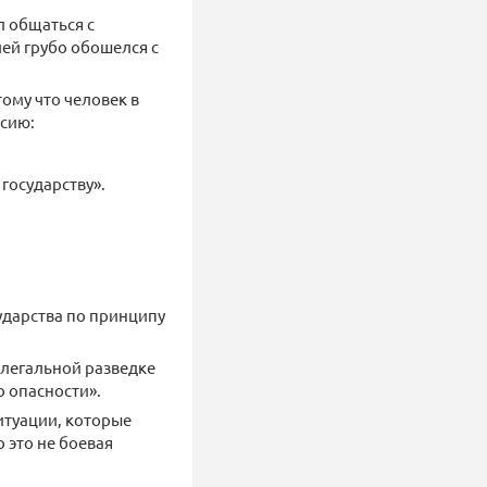
л общаться с
лей грубо обошелся с
ому что человек в
ссию:
государству».
сударства по принципу
елегальной разведке
о опасности».
итуации, которые
о это не боевая