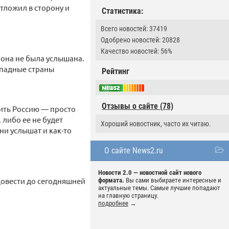
тложил в сторону и
Статистика:
Всего новостей: 37419
Одобрено новостей: 20828
Качество новостей: 56%
 она не была услышана.
ападные страны
Рейтинг
Отзывы о сайте (78)
вить Россию — просто
 либо ее не будет
Хороший новостник, часто их читаю.
они услышат и как-то
О сайте News2.ru
Новости 2.0 — новостной сайт нового
довести до сегодняшней
формата.
Вы сами выбираете интересные и
актуальные темы. Самые лучшие попадают
на главную страницу.
подробнее
→