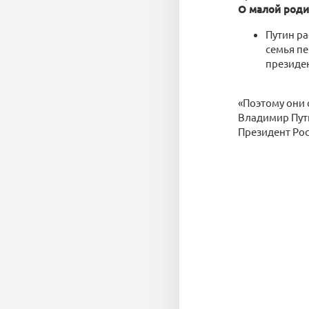
О малой роди
Путин ра
семья пе
президе
«Поэтому они 
Владимир Пут
Президент Ро