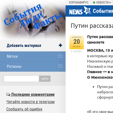
КОРОНАВИРУС
НОВОСТИ
События
Путин рассказ
Путин расска
отметили
20
самолете
Добавить материал
человек
МОСКВА, 13 и
в архиве
в интервью жу
Метки
Мюнхенскую р
Москвой и гла
Регионы
Главное — в 
О Мюнхенско
Путин ра
набросок
Последние комментарии
сформул
Читайте новости в телеграм
Сообщить об ошибке
«Я это свое в