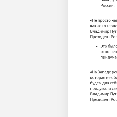
России:
«Не просто на
каких-то геоп
Владимир Пут
Президент Ро
Это было
отношен
придумал
«На Западе ре
которая не об
будем для себ
придумали сам
Владимир Пут
Президент Ро