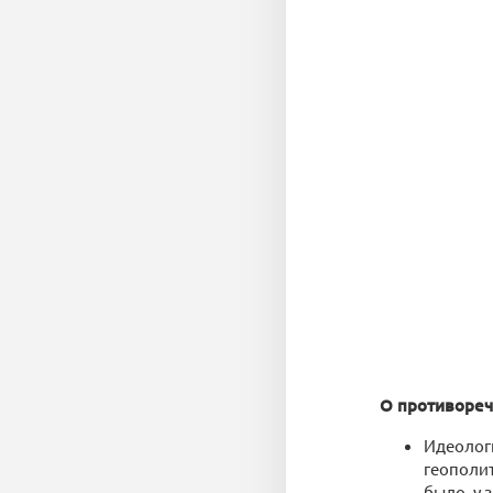
О противореч
Идеологи
геополит
было, у 