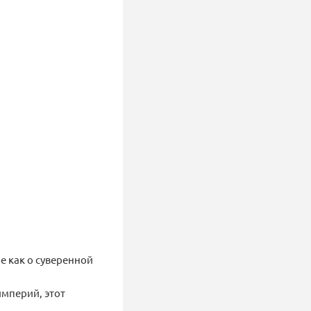
бе как о суверенной
мперий, этот