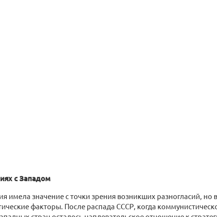
иях с Западом
я имела значение с точки зрения возникших разногласий, но 
ические факторы. После распада СССР, когда коммунистическ
западных стран осталось наплевательское отношение к страте