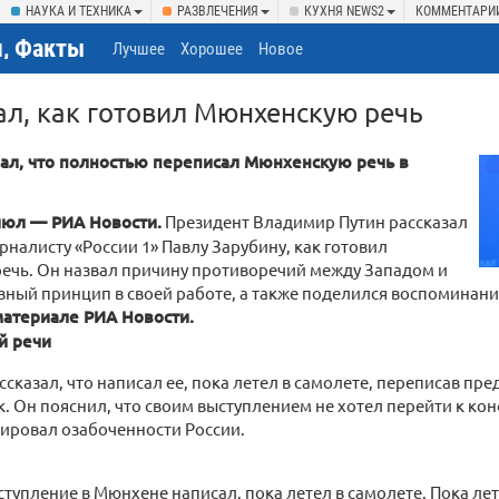
НАУКА И ТЕХНИКА
РАЗВЛЕЧЕНИЯ
КУХНЯ NEWS2
КОММЕНТАРИ
, Факты
Лучшее
Хорошее
Новое
ал, как готовил Мюнхенскую речь
зал, что полностью переписал Мюнхенскую речь в
юл — РИА Новости.
Президент Владимир Путин рассказал
рналисту «России 1» Павлу Зарубину, как готовил
ечь. Он назвал причину противоречий между Западом и
вный принцип в своей работе, а также поделился воспоминани
материале РИА Новости.
й речи
ссказал, что написал ее, пока летел в самолете, переписав п
. Он пояснил, что своим выступлением не хотел перейти к ко
ировал озабоченности России.
ыступление в Мюнхене написал, пока летел в самолете. Пока ле