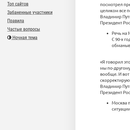
Топ сайтов
посмотрел пре
целиком все п
Забаненные участники
Владимир Пут
Правила
Президент Ро
Частые вопросы
Речь на 
Ночная тема
С 90-х г
обманыва
«Я говорил эт
мы по-другому
вообще. И вот 
скорректируют
Владимир Пут
Президент Ро
Москва 
ситуации