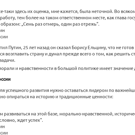
е-таки здесь их оценка, мне кажется, была неточной. Во всяком
работу, тем более на таком ответственном месте, как глава гос
 образом: „Семь раз отмерь, один раз отрежь“.
ин
ссии
тил Путин, 25 лет назад он сказал Борису Ельцину, что не гото
ся возглавить страну и думал прежде всего о том, как решить 
задачи.
орали и нравственности в большой политике имеет значение 
оссии
для успешного развития нужно оставаться лидером по важней
но опираться на историю и традиционные ценности:
м развиваться на этой базе, морально-нравственной, историч
условно, ждет успех".
ин
ссии