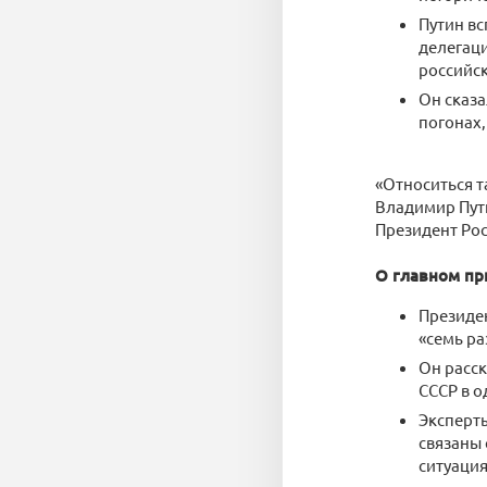
Путин вс
делегаци
российс
Он сказ
погонах,
«Относиться т
Владимир Пут
Президент Ро
О главном пр
Президен
«семь ра
Он расск
СССР в о
Эксперты
связаны 
ситуация