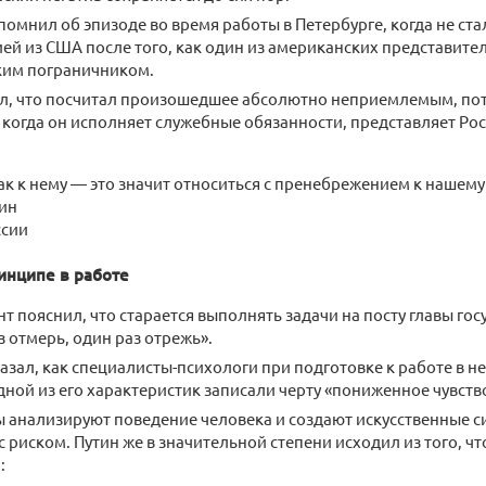
помнил об эпизоде во время работы в Петербурге, когда не ста
ей из США после того, как один из американских представите
ким пограничником.
ал, что посчитал произошедшее абсолютно неприемлемым, пот
 когда он исполняет служебные обязанности, представляет Ро
ак к нему — это значит относиться с пренебрежением к нашему 
ин
ссии
инципе в работе
т пояснил, что старается выполнять задачи на посту главы го
з отмерь, один раз отрежь».
азал, как специалисты-психологи при подготовке к работе в н
дной из его характеристик записали черту «пониженное чувств
 анализируют поведение человека и создают искусственные с
с риском. Путин же в значительной степени исходил из того, чт
: