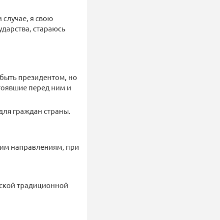
 случае, я свою
ударства, стараюсь
в быть президентом, но
стоявшие перед ним и
для граждан страны.
шим направлениям, при
еской традиционной