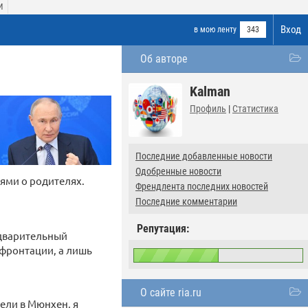
И
Вход
в мою ленту
343
Об авторе
Kalman
Профиль
|
Статистика
Последние добавленные новости
Одобренные новости
ями о родителях.
Френдлента последних новостей
Последние комментарии
Репутация:
редварительный
нфронтации, а лишь
О сайте ria.ru
тели в Мюнхен, я