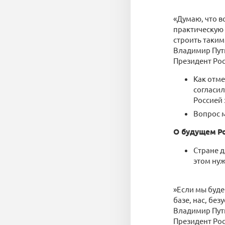
«Думаю, что вс
практическую 
строить таким
Владимир Пут
Президент Ро
Как отме
согласил
Россией 
Вопрос м
О будущем Р
Стране 
этом нуж
»Если мы буде
базе, нас, без
Владимир Пут
Президент Ро