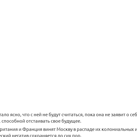
тало ясно, что с ней не будут считаться, пока она не заявит о се
 способной отстаивать свое будущее.
итания и Франция винят Москву в распаде их колониальных и
ский негатив сохраняется до сих пор.