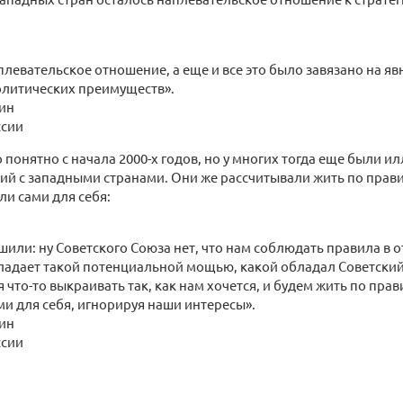
плевательское отношение, а еще и все это было завязано на я
олитических преимуществ».
ин
ссии
 понятно с начала 2000-х годов, но у многих тогда еще были и
ий с западными странами. Они же рассчитывали жить по прав
и сами для себя:
шили: ну Советского Союза нет, что нам соблюдать правила в 
ладает такой потенциальной мощью, какой обладал Советский
я что-то выкраивать так, как нам хочется, и будем жить по пра
и для себя, игнорируя наши интересы».
ин
ссии