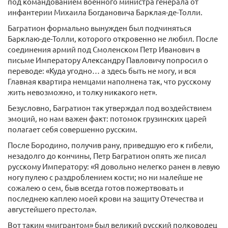
под командованием военного министра генерала от
инфантерии Михаила Богдановича Барклая-де-Толли.
Багратион формально вынужден был подчиняться
Барклаю-де-Толли, которого откровенно не любил. После
соединения армий под Смоленском Петр Иванович в
письме Императору Александру Павловичу попросил о
переводе: «Куда угодно… а здесь быть не могу, и вся
Главная квартира немцами наполнена так, что русскому
жить невозможно, и толку никакого нет».
Безусловно, Багратион так утверждал под воздействием
эмоций, но нам важен факт: потомок грузинских царей
полагает себя совершенно русским.
После Бородино, получив рану, приведшую его к гибели,
незадолго до кончины, Петр Багратион опять же писал
русскому Императору: «Я довольно нелегко ранен в левую
ногу пулею с раздроблением кости; но ни малейше не
сожалею о сем, быв всегда готов пожертвовать и
последнею каплею моей крови на защиту Отечества и
августейшего престола».
Вот таким «мигрантом» был великий русский полководец