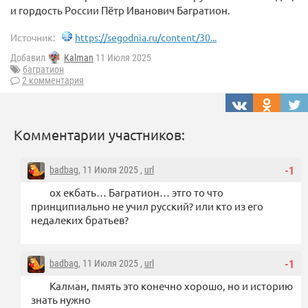
и гордость России Пётр Иванович Багратион.
Источник:
https://segodnia.ru/content/30...
Добавил
Kalman
11 Июля 2025
багратион
2 комментария
Комментарии участников:
badbag
, 11 Июля 2025 ,
url
-1
ох екбать… Багратион… этго то что
принципиально не учил русский? или кто из его
недалеких братьев?
badbag
, 11 Июля 2025 ,
url
-1
Калман, пмять это конечно хорошо, но и историю
знать нужно