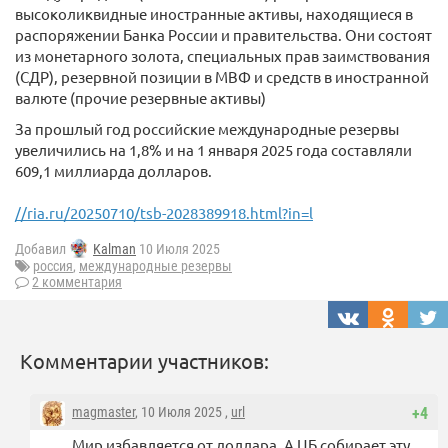
высоколиквидные иностранные активы, находящиеся в
распоряжении Банка России и правительства. Они состоят
из монетарного золота, специальных прав заимствования
(СДР), резервной позиции в МВФ и средств в иностранной
валюте (прочие резервные активы)
За прошлый год российские международные резервы
увеличились на 1,8% и на 1 января 2025 года составляли
609,1 миллиарда долларов.
//ria.ru/20250710/tsb-2028389918.html?in=l
Добавил
Kalman
10 Июля 2025
россия
,
международные резервы
2 комментария
Комментарии участников:
magmaster
, 10 Июля 2025 ,
url
+4
Мир избавляется от доллара. А ЦБ собирает эту