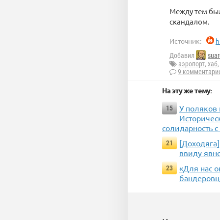
Между тем бы
скандалом.
Источник:
h
Добавил
suar
аэропорт
,
хаб
9 комментари
На эту же тему:
У поляков 
15
Историческ
солидарность с
[Доходяга]
21
ввиду явн
«Для нас о
23
бандеровц