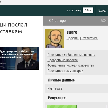
И
Вход
в мою ленту
2446
Об авторе
ши послал
оставкам
suare
Профиль
|
Статистика
Последние добавленные новости
Одобренные новости
Френдлента последних новостей
Последние комментарии
Личные данные
Имя: suare
Репутация: