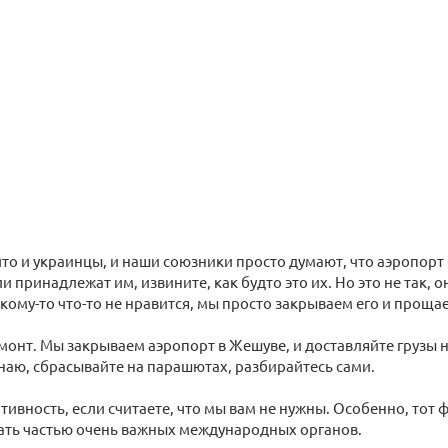
что и украинцы, и наши союзники просто думают, что аэропорт
и принадлежат им, извините, как будто это их. Но это не так, 
 кому-то что-то не нравится, мы просто закрываем его и проща
онт. Мы закрываем аэропорт в Жешуве, и доставляйте грузы н
 знаю, сбрасывайте на парашютах, разбирайтесь сами.
ивность, если считаете, что мы вам не нужны. Особенно, тот фа
ать частью очень важных международных органов.