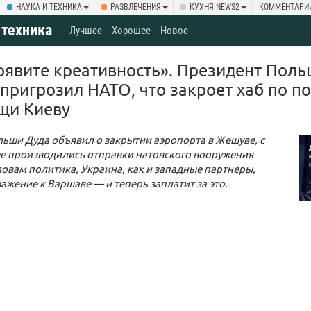
НАУКА И ТЕХНИКА
РАЗВЛЕЧЕНИЯ
КУХНЯ NEWS2
КОММЕНТАРИ
 техника
Лучшее
Хорошее
Новое
оявите креативность». Президент Поль
 пригрозил НАТО, что закроет хаб по п
щи Киеву
ьши Дуда объявил о закрытии аэропорта в Жешуве, с
ее производились отправки натовского вооружения
ловам политика, Украина, как и западные партнеры,
ажение к Варшаве — и теперь заплатит за это.