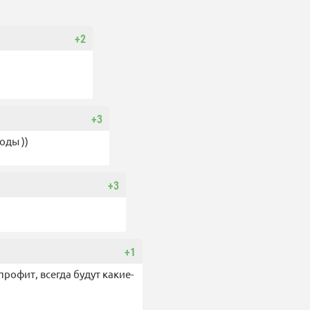
+2
+3
оды ))
+3
+1
 профит, всегда будут какие-