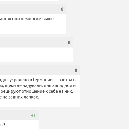
0
рангах они немногим выше
0
0
егодня украдено в Германии — завтра в
м, щёки не надували, для Западной и
оецируют отношение к себе на них.
е на задних лапках.
+1
пы?