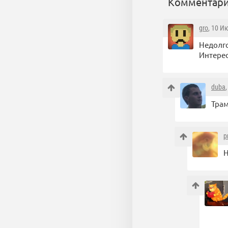
Комментари
gro
, 10 И
Недолго
Интерес
duba
Трам
p
Н