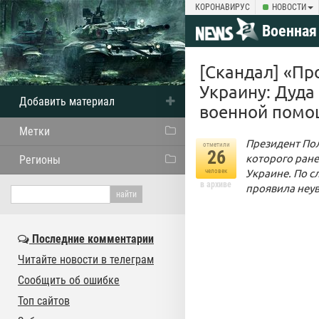
КОРОНАВИРУС
НОВОСТИ
Военная
[Скандал] «Пр
Украину: Дуда
Добавить материал
военной помо
Метки
Президент Пол
отметили
26
которого ран
Регионы
Украине. По с
человек
в архиве
проявила неув
Последние комментарии
Читайте новости в телеграм
Сообщить об ошибке
Топ сайтов