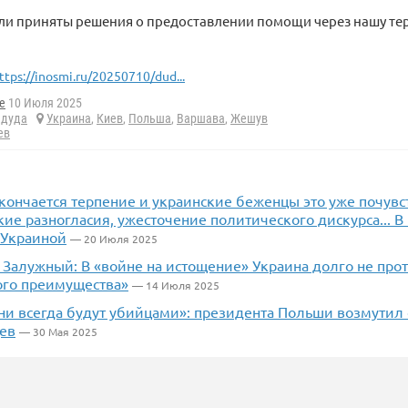
ли приняты решения о предоставлении помощи через нашу тер
ttps://inosmi.ru/20250710/dud...
e
10 Июля 2025
,
дуда
Украина
,
Киев
,
Польша
,
Варшава
,
Жешув
ев
кончается терпение и украинские беженцы это уже почувс
ие разногласия, ужесточение политического дискурса... 
 Украиной
— 20 Июля 2025
 Залужный: В «войне на истощение» Украина долго не прот
ого преимущества»
— 14 Июля 2025
ни всегда будут убийцами»: президента Польши возмутил 
ев
— 30 Мая 2025