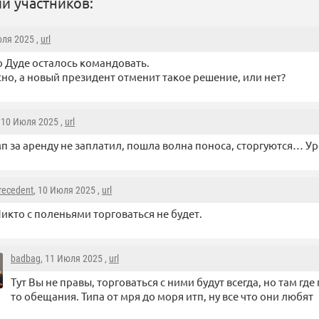
и участников:
юля 2025 ,
url
 Дуде осталось командовать.
но, а новый президент отменит такое решение, или нет?
, 10 Июля 2025 ,
url
п за аренду не заплатил, пошла волна поноса, сторгуются… Ур
recedent
, 10 Июля 2025 ,
url
икто с поленьями торговаться не будет.
badbag
, 11 Июля 2025 ,
url
Тут Вы не правы, торговаться с ними будут всегда, но там где
то обещания. Типа от мря до моря итп, ну все что они любят