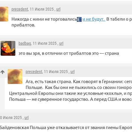
precedent
, 11 Июля 2025 ,
url
Никогда с ними не торговались
и не будут.
В табели о 
прибалтов.
badbag
, 11 Июля 2025 ,
url
это вы зря, в отличии от трибалтов это — страна
precedent
, 11 Июля 2025 ,
url
Ага, есть такая страна. Как говорят в Германии: с
Польше. Как бы они не пыжились со своим гоноро
Центральной Европы они такие же условные «хохлы», и пр
Польша — не суверенное государство. А перед США и вовс
10 Июля 2025 ,
url
 Байденовская Польша уже отказывается от звания гиены Евро