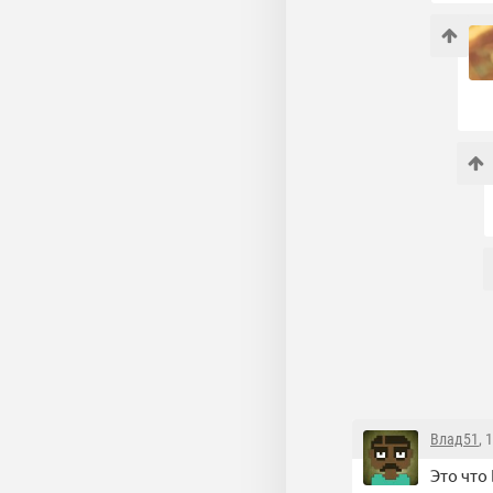
Влад51
, 
Это что