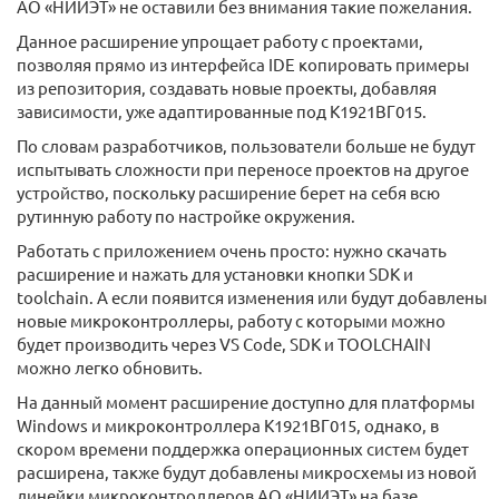
АО «НИИЭТ» не оставили без внимания такие пожелания.
Данное расширение упрощает работу с проектами,
позволяя прямо из интерфейса IDE копировать примеры
из репозитория, создавать новые проекты, добавляя
зависимости, уже адаптированные под К1921ВГ015.
По словам разработчиков, пользователи больше не будут
испытывать сложности при переносе проектов на другое
устройство, поскольку расширение берет на себя всю
рутинную работу по настройке окружения.
Работать с приложением очень просто: нужно скачать
расширение и нажать для установки кнопки SDK и
toolchain. А если появится изменения или будут добавлены
новые микроконтроллеры, работу с которыми можно
будет производить через VS Code, SDK и TOOLCHAIN
можно легко обновить.
На данный момент расширение доступно для платформы
Windows и микроконтроллера К1921ВГ015, однако, в
скором времени поддержка операционных систем будет
расширена, также будут добавлены микросхемы из новой
линейки микроконтроллеров АО «НИИЭТ» на базе