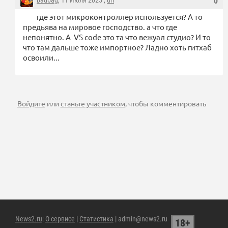
badbag
, 11 Июля 2025 ,
url
0
где этот микроконтроллер используется? А то
предьява на мировое господство. а что где
непонятно. А VS code это та что вежуал студио? И то
что там дальше тоже импортное? Ладно хоть гитхаб
освоили...
Войдите
или
станьте участником
, чтобы комментировать
News2.ru
:
О сервисе
|
Статистика
| admin@news2.ru
18+