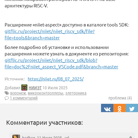
архитектуры RISC-V.
Расширение «niiet-aspect» доступно в каталоге tools SDK:
gitflic.ru/project/niiet/niiet_riscv_sdk/file?
file=tools&branch=master
Более подробно об установке и использовании
расширения можете узнать в документе из репозитория:
gitflic.ru/project/niiet/niiet_riscv_sdk/blob?
file=doc%2Fniiet_aspect_VSCode.pdf&branch=master
Источник:
https://niiet.ru/08_07_2025/
Добавил
НИИЭТ
10 Июля 2025
воронеж
,
микроконтроллеры
,
элетроника
1 комментарий
проблема (4)
Комментарии участников: