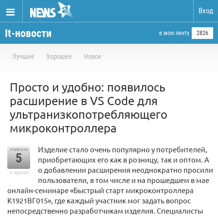
Вход
It-новости
в мою ленту
2826
Лучшее
Хорошее
Новое
Просто и удобно: появилось
расширение в VS Code для
ультранизкопотребляющего
микроконтроллера
Изделие стало очень популярно у потребителей,
отметили
5
приобретающих его как в розницу, так и оптом. А
о добавлении расширения неоднократно просили
в архиве
пользователи, в том числе и на прошедшем в мае
онлайн-семинаре «Быстрый старт микроконтроллера
К1921ВГ015», где каждый участник мог задать вопрос
непосредственно разработчикам изделия. Специалисты