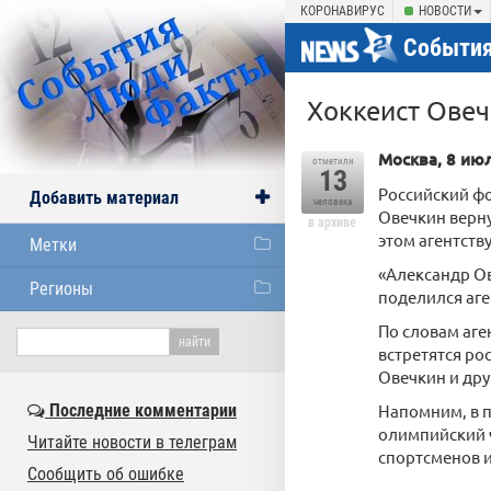
КОРОНАВИРУС
НОВОСТИ
События
Хоккеист Овеч
Москва, 8 ию
отметили
13
Российский фо
Добавить материал
человека
Овечкин верну
в архиве
этом агентству
Метки
«Александр Ов
Регионы
поделился аге
По словам аге
встретятся ро
Овечкин и дру
Последние комментарии
Напомним, в п
олимпийский 
Читайте новости в телеграм
спортсменов и
Сообщить об ошибке