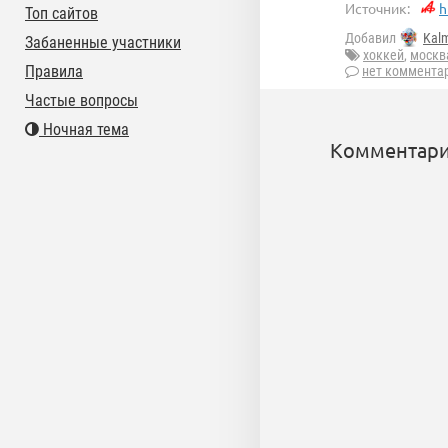
Источник:
h
Топ сайтов
Добавил
Kal
Забаненные участники
хоккей
,
москв
Правила
нет коммента
Частые вопросы
Ночная тема
Комментари