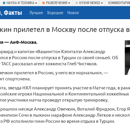
НАУКА И ТЕХНИКА
РАЗВЛЕЧЕНИЯ
КУХНЯ NEWS2
КОММЕНТАРИ
, Факты
Лучшее
Хорошее
Новое
кин прилетел в Москву после отпуска в
ля — АиФ-Москва.
рвард и капитан «Вашингтон Кэпиталз» Александр
лся в Россию после отпуска в Турции со своей семьей. Об
 ТАСС рассказал агент хоккеиста Глеб Чистяков.
ечкин прилетел в Россию, у него все нормально», —
нт спортсмена.
нта, звезда НХЛ планирует принять участие в Матче года, в рам
ссийские игроки Национальной и Континентальной хоккейных л
гие участники матча проведут открытую тренировку.
рошлом месяце Александр Овечкин, Виталий Фридзон, Егор Як
чемпион Сочи в лыжном марафоне Александр Легков и нескол
з РФ исполнили гимн России во время отдыха в Турции.