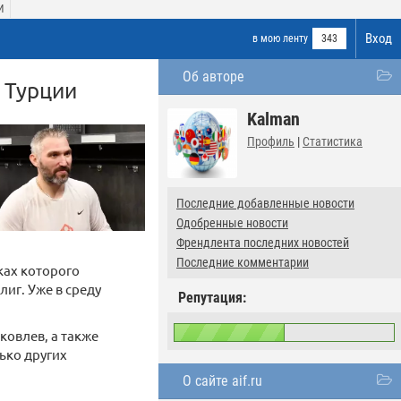
И
Вход
в мою ленту
343
Об авторе
 Турции
Kalman
Профиль
|
Статистика
Последние добавленные новости
Одобренные новости
Френдлента последних новостей
Последние комментарии
ках которого
иг. Уже в среду
Репутация:
овлев, а также
ько других
О сайте aif.ru