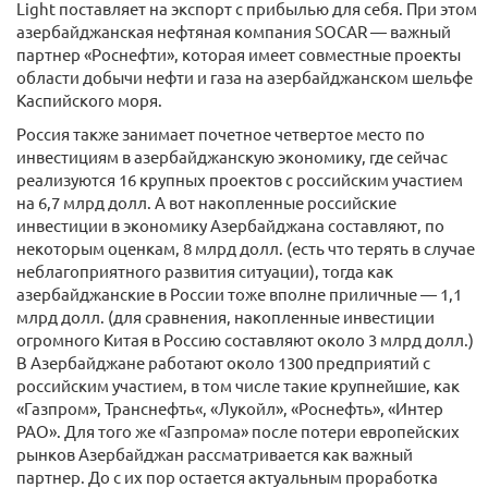
Light поставляет на экспорт с прибылью для себя. При этом
азербайджанская нефтяная компания SOCAR — важный
партнер «Роснефти», которая имеет совместные проекты
области добычи нефти и газа на азербайджанском шельфе
Каспийского моря.
Россия также занимает почетное четвертое место по
инвестициям в азербайджанскую экономику, где сейчас
реализуются 16 крупных проектов с российским участием
на 6,7 млрд долл. А вот накопленные российские
инвестиции в экономику Азербайджана составляют, по
некоторым оценкам, 8 млрд долл. (есть что терять в случае
неблагоприятного развития ситуации), тогда как
азербайджанские в России тоже вполне приличные — 1,1
млрд долл. (для сравнения, накопленные инвестиции
огромного Китая в Россию составляют около 3 млрд долл.)
В Азербайджане работают около 1300 предприятий с
российским участием, в том числе такие крупнейшие, как
«Газпром», Транснефть«, «Лукойл», «Роснефть», «Интер
РАО». Для того же «Газпрома» после потери европейских
рынков Азербайджан рассматривается как важный
партнер. До с их пор остается актуальным проработка