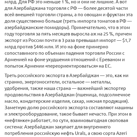
млрд. Для РФ это меньше 1 %, но и они не лишние. А вот
для Азербайджана торговля с РФ — более десятой части
всей внешней торговли страны, а по овощам и фруктам эта
доля существенно больше (треть импорта томатов в РФ —
азербайджанские помидоры). Примечательно, что в этом
году торговля за пять месяцев выросла аж на 25 %, причем
экспорт из России почти в 3 раза превышал импорт — $1,7
млрд против $446 млн. И это на фоне примерно
сопоставимого по объемам падения торговли России с
Арменией на фоне ухудшения отношений с Ереваном и
попыток Армении «переориентироваться» на ЕС.
Треть российского экспорта в Азербайджан — это, как ни
странно, энергоносители, остальное — металлы,
удобрения, также наша страна — важнейший экспортер
продовольствия в Азербайджан (пшеница, подсолнечное
масло, кондитерские изделия, сахар, мясная продукция).
Заметную долю российского экспорта составляют машины
и электрооборудование, такое бывает нечасто. При этом в
«нефтянке» работает, по сути, взаимовыгодная своповая
система: Азербайджан закупает для внутреннего
потребления российскую нефть Urals, а свою сорта Azeri