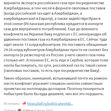
варианта экспорта российского газа при посредничестве
Азербайджана, в том числе в формате своповых поставок
(когда российский газ идет в Азербайджан, а
азербайджанский в Европу), а также задействуя Иран в
этой схеме (Исламская республика нуждается в импорте
газа для внутреннего потребления). Еще до военного
конфликта на Украине Баку подписал с ЕС меморандум об
удвоении поставок газа из Азербайджана в ЕС. Сейчас туда
идет около 13 млрд кубометров. Но поставить обещанные
24-26 млрд кубометров Азербайджан просто не сможет без
импорта (и реэкспорта) из России: у него своего газа пока
столько нет. А помимо ЕС, есть еще и Сербия, которая тоже
могла бы покупать, по сути, российский газ по такой схеме
(своповых поставок, то есть при посредничестве Баку) .
Таким образом, нынешний, вспыхнувший почти на ровном
месте конфликт угрожает слишком многим совместным
проектам на миллиарды долларов. Поэтому помириться
побыстрее было бы куда дешевле, чем все это порушить.
Источник:
https://aif.ru/politics/world/...
Добавил
Kalman
8 Июля 2025