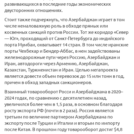
развивающихся в последние годы экономических
двусторонних отношениях.
Стоит также подчеркнуть, что Азербайджан играет в том
числе немаловажную роль в обходе прямых или
косвенных санкций против России. Тот же коридор «Север
— Юг», проходящий от Санкт-Петербурга до индийского
порта Мумбаи, охватывает 14 стран. В том числе иранские
порты Чехбехар и Бендер-Аббас, в нем задействованы
железнодорожные пути через Россию, Азербайджан и
Иран, автодороги через Армению, Азербайджан,
Казахстан, Туркменистан и Иран. Целью мегапроекта
является довести объем перевозок до 15 млн тонн в год,
причем в обход западных санкционеров.
Взаимный товарооборот Росси и Азербайджана в 2020–
2024 годах, по сравнению с десятилетием назад,
увеличился более чем в 1,5 раза, в основном благодаря
росту экспорта РФ (почти в 2 раза). Россия является
третьим по величине партнером Азербайджана по
экспорту после Турции и Италии и вторым по импорту
после Китая. В прошлом году товарооборот достиг $4,8