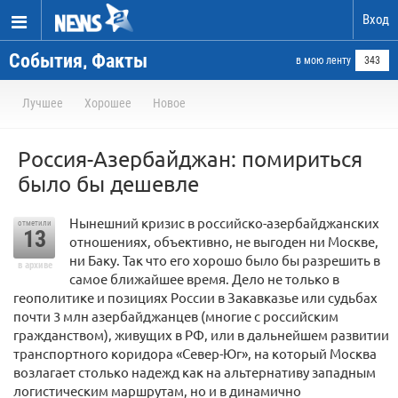
Вход
События, Факты
в мою ленту
343
Лучшее
Хорошее
Новое
Россия-Азербайджан: помириться
было бы дешевле
Нынешний кризис в российско-азербайджанских
отметили
13
отношениях, объективно, не выгоден ни Москве,
ни Баку. Так что его хорошо было бы разрешить в
в архиве
самое ближайшее время. Дело не только в
геополитике и позициях России в Закавказье или судьбах
почти 3 млн азербайджанцев (многие с российским
гражданством), живущих в РФ, или в дальнейшем развитии
транспортного коридора «Север-Юг», на который Москва
возлагает столько надежд как на альтернативу западным
логистическим маршрутам, но и в динамично