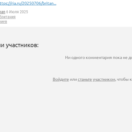
ttps://ria.ru/20250706/britan...
man
6 Июля 2025
британия
риев
и участников:
Ни одного комментария пока не 
Войдите
или
станьте участником
, чтобы