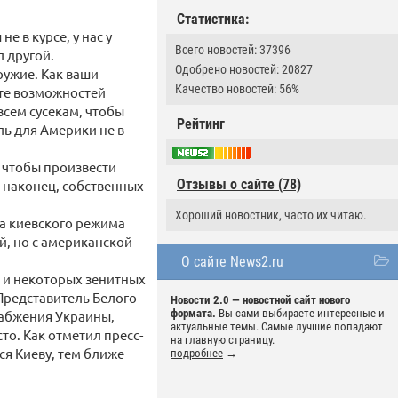
Статистика:
е в курсе, у нас у
Всего новостей: 37396
л другой.
Одобрено новостей: 20827
ружие. Как ваши
Качество новостей: 56%
ете возможностей
всем сусекам, чтобы
Рейтинг
ль для Америки не в
, чтобы произвести
Отзывы о сайте (78)
, наконец, собственных
Хороший новостник, часто их читаю.
а киевского режима
й, но с американской
О сайте News2.ru
в и некоторых зенитных
Представитель Белого
Новости 2.0 — новостной сайт нового
формата.
Вы сами выбираете интересные и
набжения Украины,
актуальные темы. Самые лучшие попадают
то. Как отметил пресс-
на главную страницу.
ся Киеву, тем ближе
подробнее
→