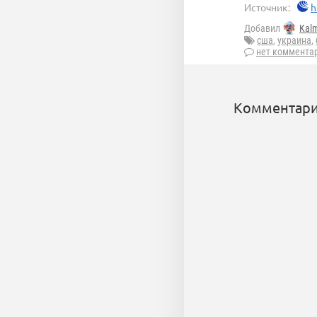
Источник:
h
Добавил
Kal
сша
,
украина
,
нет коммента
Комментари