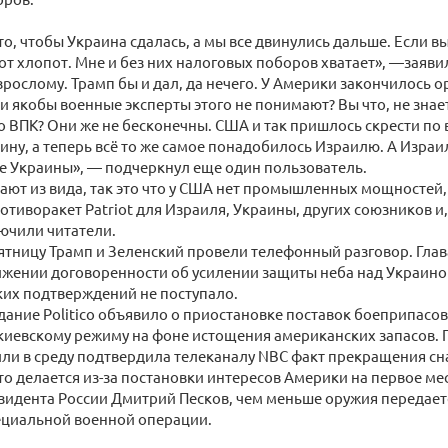
то, чтобы Украина сдалась, а мы все двинулись дальше. Если вы н
от хлопот. Мне и без них налоговых поборов хватает», —заяви
зрослому. Трамп бы и дал, да нечего. У Америки закончилось о
и якобы военные эксперты этого не понимают? Вы что, не зна
 ВПК? Они же не бесконечны. США и так пришлось скрести по 
ину, а теперь всё то же самое понадобилось Израилю. А Израи
е Украины», — подчеркнул еще один пользователь.
кают из вида, так это что у США нет промышленных мощностей
отиворакет Patriot для Израиля, Украины, других союзников и
ючили читатели.
тницу Трамп и Зеленский провели телефонный разговор. Глав
ижении договоренности об усилении защиты неба над Украино
ких подтверждений не поступало.
дание Politico объявило о приостановке поставок боеприпасо
киевскому режиму на фоне истощения американских запасов. 
ли в среду подтвердила телеканалу NBC факт прекращения с
это делается из-за постановки интересов Америки на первое мес
зидента России Дмитрий Песков, чем меньше оружия передает
ециальной военной операции.