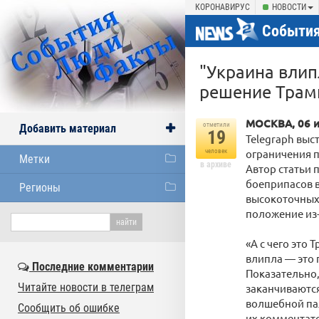
КОРОНАВИРУС
НОВОСТИ
События
"Украина влип
решение Трам
МОСКВА, 06 
отметили
Добавить материал
19
Telegraph выс
ограничения 
человек
Метки
в архиве
Автор статьи 
боеприпасов 
Регионы
высокоточных 
положение из-
«А с чего это
влипла — это п
Последние комментарии
Показательно, 
Читайте новости в телеграм
заканчиваются
волшебной па
Сообщить об ошибке
их комментат