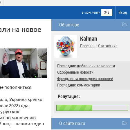
И
Вход
в мою ленту
343
Об авторе
али на новое
Kalman
Профиль
|
Статистика
Последние добавленные новости
Одобренные новости
Френдлента последних новостей
Последние комментарии
не пополниться.
Репутация:
было, Украина крепко
реле 2022 года.
 у русских
 как по мановению
ойны», —написал один
О сайте ria.ru