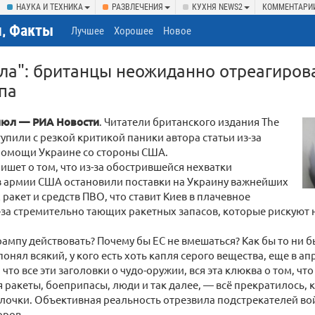
НАУКА И ТЕХНИКА
РАЗВЛЕЧЕНИЯ
КУХНЯ NEWS2
КОММЕНТАРИ
, Факты
Лучшее
Хорошее
Новое
ла": британцы неожиданно отреагиров
па
июл — РИА Новости
. Читатели британского издания The
тупили с резкой критикой паники автора статьи из-за
помощи Украине со стороны США.
пишет о том, что из-за обострившейся нехватки
в армии США остановили поставки на Украину важнейших
ракет и средств ПВО, что ставит Киев в плачевное
за стремительно тающих ракетных запасов, которые рискуют 
 Трампу действовать? Почему бы ЕС не вмешаться? Как бы то ни 
онял всякий, у кого есть хоть капля серого вещества, еще в ап
что все эти заголовки о чудо-оружии, вся эта клюква о том, что
 ракеты, боеприпасы, люди и так далее, — всё прекратилось,
лочки. Объективная реальность отрезвила подстрекателей в
оров.