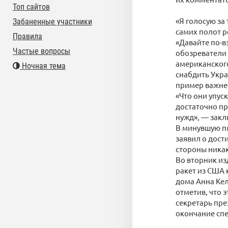
Топ сайтов
«Я голосую за 
Забаненные участники
самих полот р
Правила
«Давайте по-в
Частые вопросы
обозреватели 
американского
Ночная тема
снабдить Укра
пример важне
«Что они упус
достаточно пр
нужд», — закл
В минувшую пя
заявил о дост
стороны ника
Во вторник из
ракет из США 
дома Анна Кел
отметив, что 
секретарь пре
окончание сп