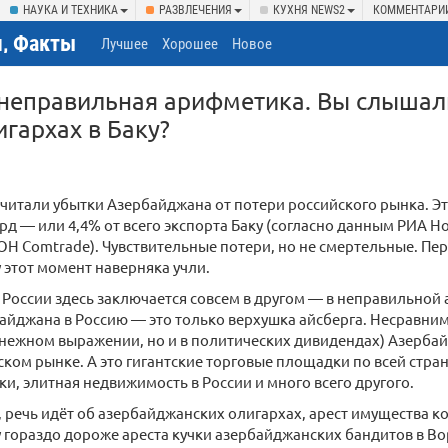
НАУКА И ТЕХНИКА
РАЗВЛЕЧЕНИЯ
КУХНЯ NEWS2
КОММЕНТАРИ
, Факты
Лучшее
Хорошее
Новое
 неправильная арифметика. Вы слышал
игархах в Баку?
читали убытки Азербайджана от потери российского рынка. Эт
рд — или 4,4% от всего экспорта Баку (согласно данным РИА Н
 Comtrade). Чувствительные потери, но не смертельные. Пе
у этот момент наверняка учли.
России здесь заключается совсем в другом — в неправильной
айджана в Россию — это только верхушка айсберга. Несравни
енежном выражении, но и в политических дивидендах) Азербай
ском рынке. А это гигантские торговые площадки по всей стран
и, элитная недвижимость в России и много всего другого.
 речь идёт об азербайджанских олигархах, арест имущества к
гораздо дороже ареста кучки азербайджанских бандитов в Во