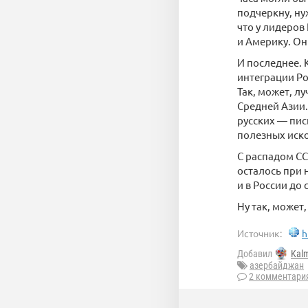
подчеркну, ну
что у лидеров
и Америку. Он
И последнее. 
интеграции Ро
Так, может, лу
Средней Азии.
русских — пис
полезных ис
С распадом СС
осталось при 
и в России до 
Ну так, может
Источник:
h
Добавил
Kal
азербайджан
2 комментари