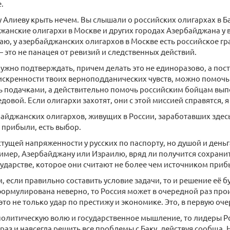
.
 Алиеву крыть нечем. Вы слышали о российских олигархах в Ба
жанские олигархи в Москве и других городах Азербайджана у вс
знаю, у азербайджанских олигархов в Москве есть российское г
 это не панацея от ревизий и следственных действий.
ужно подтверждать, причем делать это не единоразово, а пос
искренности твоих верноподданических чувств, можно помочь
ь подачками, а действительно помочь российским бойцам вы
довой. Если олигархи захотят, они с этой миссией справятся, я 
рбайджанских олигархов, живущих в России, заработавших зде
прибыли, есть выбор.
стущей напряженности у русских по паспорту, но душой и ден
имер, Азербайджану или Израилю, вряд ли получится сохрани
сударстве, которое они считают не более чем источником приб
, если правильно составить условие задачи, то и решение её 
формулирована неверно, то Россия может в очередной раз прои
то не только удар по престижу и экономике. Это, в первую оч
политическую волю и государственное мышление, то лидеры Ро
раз и навсегда решить все проблемы с Баку, действуя сообща. Н