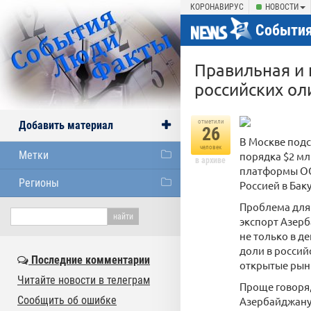
КОРОНАВИРУС
НОВОСТИ
События
Правильная и
российских ол
отметили
Добавить материал
26
В Москве подс
человек
Метки
порядка $2 мл
в архиве
платформы ООН
Регионы
Россией в Бак
Проблема для 
экспорт Азерб
не только в д
доли в россий
Последние комментарии
открытые рынк
Читайте новости в телеграм
Проще говоря,
Сообщить об ошибке
Азербайджану 