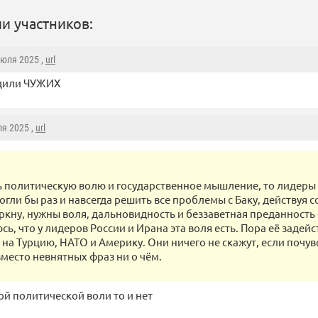
и участников:
Июля 2025 ,
url
дили ЧУЖИХ
ля 2025 ,
url
ь политическую волю и государственное мышление, то лидеры
могли бы раз и навсегда решить все проблемы с Баку, действуя 
еркну, нужны воля, дальновидность и беззаветная преданность 
ь, что у лидеров России и Ирана эта воля есть. Пора её задейс
 на Турцию, НАТО и Америку. Они ничего не скажут, если почув
место невнятных фраз ни о чём.
ой политической воли то и нет