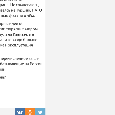
ране. Не сомневаюсь,
дываясь на Турцию, НАТО
тных фраз ни о чём.
ярны идеи об
ссии тюркским миром.
, и на Кавказе, и в
вали гораздо больше
ка и эксплуатация
ё перечисленное выше
рабатывающие на России
лий.
на?