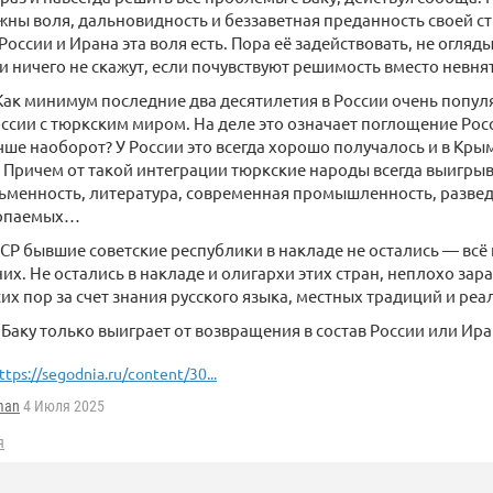
жны воля, дальновидность и беззаветная преданность своей ст
 России и Ирана эта воля есть. Пора её задействовать, не огля
и ничего не скажут, если почувствуют решимость вместо невня
Как минимум последние два десятилетия в России очень попул
ссии с тюркским миром. На деле это означает поглощение Ро
чше наоборот? У России это всегда хорошо получалось и в Крыму
 Причем от такой интеграции тюркские народы всегда выигры
ьменность, литература, современная промышленность, развед
копаемых…
СР бывшие советские республики в накладе не остались — вс
них. Не остались в накладе и олигархи этих стран, неплохо за
сих пор за счет знания русского языка, местных традиций и реа
, Баку только выиграет от возвращения в состав России или Ира
ttps://segodnia.ru/content/30...
man
4 Июля 2025
я