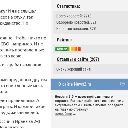
Статистика:
ку? И я не слышал.
Всего новостей: 2213
ех на слуху, так
Одобрено новостей: 821
ражданство. Но
Качество новостей: 37%
тоянно. Чтобы никто не
Рейтинг
 СВО, например. И не
полнить поставленные
в это верю.
Отзывы о сайте (207)
сь и зарабатывающих
Очень хороший сайт!
ьгами преданных другим
О сайте News2.ru
ть свои хлебные места
ыли.
Новости 2.0 — новостной сайт нового
будет правильным. А
формата.
Вы сами выбираете интересные и
актуальные темы. Самые лучшие попадают
грать. И каждое такое
на главную страницу.
ередь, жизни людей.
подробнее
→
ссии и Ирана за 2–3
о для этого,