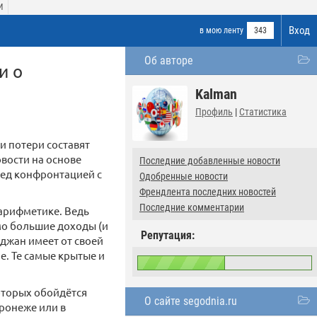
И
Вход
в мою ленту
343
Об авторе
и о
Kalman
Профиль
|
Статистика
и потери составят
овости на основе
Последние добавленные новости
ред конфронтацией с
Одобренные новости
Френдлента последних новостей
Последние комментарии
 арифметике. Ведь
мо большие доходы (и
Репутация:
джан имеет от своей
е. Те самые крытые и
оторых обойдётся
О сайте segodnia.ru
ронеже или в