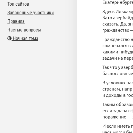
Екатеринбурге
Топ сайтов
Здесь Ильхаму
Забаненные участники
Зато азербайд
Правила
сказать. Да, 
Частые вопросы
гражданство —
Ночная тема
Гражданство н
сомневался в 
какими-нибуд
задачи на пере
Так что у азе
баснословные 
В условиях ра
странам, напр
и доходы в го
Таким образом
если задача с
поражение — э
И если иметь 
часа могли бы 