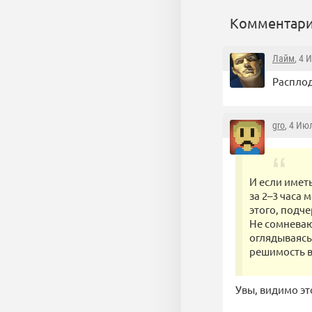
Комментари
Лайм
, 4 
Распло
gro
, 4 Ию
И если имет
за 2–3 часа 
этого, подч
Не сомневаюс
оглядываясь
решимость в
Увы, видимо эт