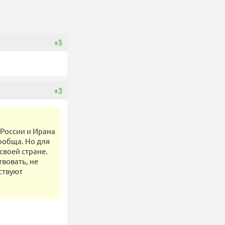
+5
+3
 России и Ирана
сообща. Но для
своей стране.
твовать, не
ствуют