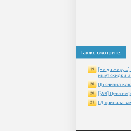
Также смотрите:
[Не до жиру..
19
ищут скидки и
ЦБ снизил клю
20
[$99] Цена не
20
ГД приняла за
21