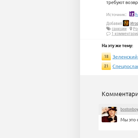
требуют возвр
Источник:
h
Добавил
Иго
санкции
Ро
1 комментари
На эту же тему:
Зеленский
18
Спецпосла
21
Комментари
bostonboy
Мы это 