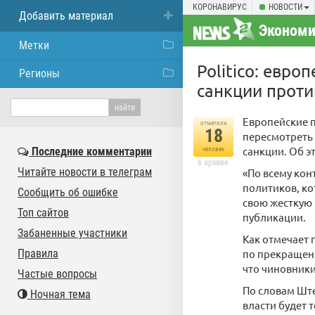
КОРОНАВИРУС
НОВОСТИ
Добавить материал
Экономи
Метки
Politico: евр
Регионы
санкции прот
Европейские 
отметили
18
пересмотреть 
санкции. Об эт
Последние комментарии
человек
в архиве
Читайте новости в телеграм
«По всему кон
политиков, ко
Сообщить об ошибке
свою жесткую 
Топ сайтов
публикации.
Забаненные участники
Как отмечает 
Правила
по прекращени
что чиновники
Частые вопросы
По словам Шт
Ночная тема
власти будет 