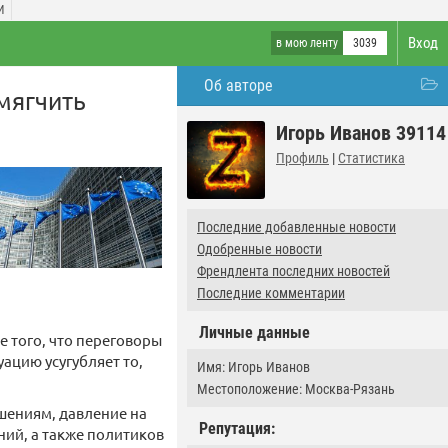
И
Вход
в мою ленту
3039
Об авторе
смягчить
Игорь Иванов 39114
Профиль
|
Статистика
Последние добавленные новости
Одобренные новости
Френдлента последних новостей
Последние комментарии
Личные данные
е того, что переговоры
уацию усугубляет то,
Имя: Игорь Иванов
Местоположение: Москва-Рязань
шениям, давление на
Репутация:
ний, а также политиков