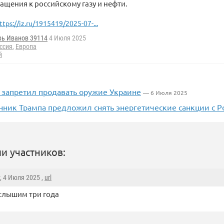
ащения к российскому газу и нефти.
ttps://iz.ru/1915419/2025-07-...
рь Иванов 39114
4 Июля 2025
ссия
,
Европа
й
 запретил продавать оружие Украине
— 6 Июля 2025
нник Трампа предложил снять энергетические санкции с Р
и участников:
, 4 Июля 2025 ,
url
слышим три года