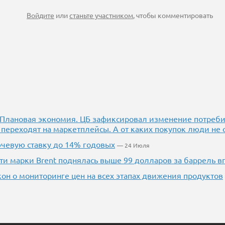
Войдите
или
станьте участником
, чтобы комментировать
.] Плановая экономия. ЦБ зафиксировал изменение потреби
 переходят на маркетплейсы. А от каких покупок люди не 
чевую ставку до 14% годовых
— 24 Июля
фти марки Brent поднялась выше 99 долларов за баррель в
кон о мониторинге цен на всех этапах движения продуктов