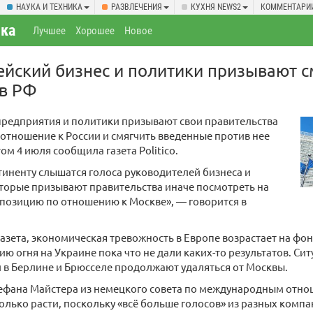
НАУКА И ТЕХНИКА
РАЗВЛЕЧЕНИЯ
КУХНЯ NEWS2
КОММЕНТАРИ
ка
Лучшее
Хорошее
Новое
опейский бизнес и политики призывают 
ив РФ
предприятия и политики призывают свои правительства
отношение к России и смягчить введенные против нее
ом 4 июля сообщила газета Politico.
тиненту слышатся голоса руководителей бизнеса и
торые призывают правительства иначе посмотреть на
позицию по отношению к Москве», — говорится в
газета, экономическая тревожность в Европе возрастает на фон
ю огня на Украине пока что не дали каких-то результатов. Сит
 в Берлине и Брюсселе продолжают удаляться от Москвы.
ефана Майстера из немецкого совета по международным отно
только расти, поскольку «всё больше голосов» из разных компа