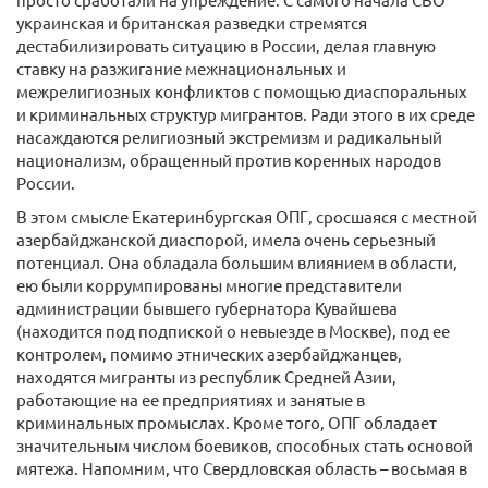
украинская и британская разведки стремятся
дестабилизировать ситуацию в России, делая главную
ставку на разжигание межнациональных и
межрелигиозных конфликтов с помощью диаспоральных
и криминальных структур мигрантов. Ради этого в их среде
насаждаются религиозный экстремизм и радикальный
национализм, обращенный против коренных народов
России.
В этом смысле Екатеринбургская ОПГ, сросшаяся с местной
азербайджанской диаспорой, имела очень серьезный
потенциал. Она обладала большим влиянием в области,
ею были коррумпированы многие представители
администрации бывшего губернатора Кувайшева
(находится под подпиской о невыезде в Москве), под ее
контролем, помимо этнических азербайджанцев,
находятся мигранты из республик Средней Азии,
работающие на ее предприятиях и занятые в
криминальных промыслах. Кроме того, ОПГ обладает
значительным числом боевиков, способных стать основой
мятежа. Напомним, что Свердловская область – восьмая в