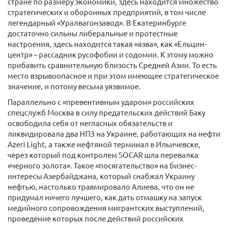
стране по размеру экономики, здесь находится множество
стратегических и оборонных предприятий, в том числе
легендарный «Уралвагонзавод». В Екатеринбурге
достаточно сильны либеральные и протестные
настроения, здесь находится такая «язва», как «Ельцин-
центр» – рассадник русофобии и содомии. К этому можно
прибавить сравнительную близость Средней Азии. То есть
место взрывоопасное и при этом имеющее стратегическое
значение, и потому весьма уязвимое.
Параллельно с «превентивным ударом» российских
спецслужб Москва в силу предательских действий Баку
освободила себя от негласных обязательств и
ликвидировала два НПЗ на Украине, работающих на нефти
Azeri Light, а также нефтяной терминал в Ильичевске,
через который под контролем SOCAR шла перевалка
«черного золота». Такое «посягательство» на бизнес-
интересы Азербайджана, который снабжал Украину
нефтью, настолько травмировало Алиева, что он не
придумал ничего лучшего, как дать отмашку на запуск
медийного сопровождения мигрантских выступлений,
проведение которых после действий российских