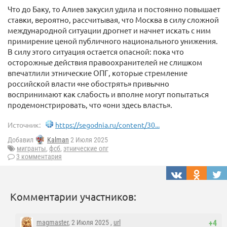
Что до Баку, то Алиев закусил удила и постоянно повышает
ставки, вероятно, рассчитывая, что Москва в силу сложной
международной ситуации дрогнет и начнет искать с ним
примирение ценой публичного национального унижения.
В силу этого ситуация остается опасной: пока что
осторожные действия правоохранителей не слишком
впечатлили этнические ОПГ, которые стремление
российской власти «не обострять» привычно
воспринимают как слабость и вполне могут попытаться
продемонстрировать, что «они здесь власть».
Источник:
https://segodnia.ru/content/30...
Добавил
Kalman
2 Июля 2025
мигранты
,
фсб
,
этнические опг
3 комментария
Комментарии участников:
magmaster
, 2 Июля 2025 ,
url
+4