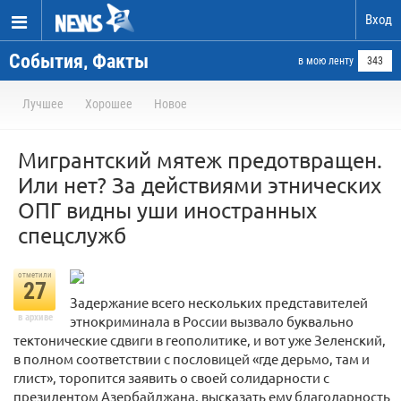
Вход
События, Факты
в мою ленту
343
Лучшее
Хорошее
Новое
Мигрантский мятеж предотвращен.
Или нет? За действиями этнических
ОПГ видны уши иностранных
спецслужб
отметили
27
Задержание всего нескольких представителей
в архиве
этнокриминала в России вызвало буквально
тектонические сдвиги в геополитике, и вот уже Зеленский,
в полном соответствии с пословицей «где дерьмо, там и
глист», торопится заявить о своей солидарности с
президентом Азербайджана, высказать ему благодарность