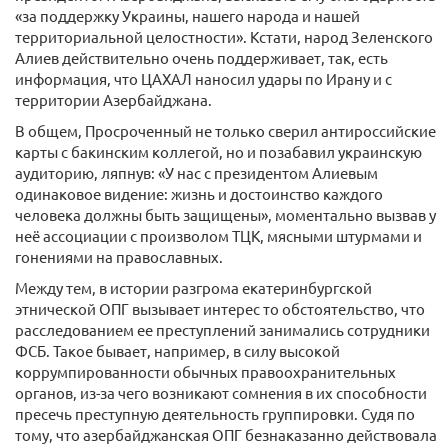
«за поддержку Украины, нашего народа и нашей
территориальной целостности». Кстати, народ Зеленского
Алиев действительно очень поддерживает, так, есть
информация, что ЦАХАЛ наносил удары по Ирану и с
территории Азербайджана.
В общем, Просроченный не только сверил антироссийские
карты с бакинским коллегой, но и позабавил украинскую
аудиторию, ляпнув: «У нас с президентом Алиевым
одинаковое видение: жизнь и достоинство каждого
человека должны быть защищены», моментально вызвав у
неё ассоциации с произволом ТЦК, мясными штурмами и
гонениями на православных.
Между тем, в истории разгрома екатеринбургской
этнической ОПГ вызывает интерес то обстоятельство, что
расследованием ее преступлений занимались сотрудники
ФСБ. Такое бывает, например, в силу высокой
коррумпированности обычных правоохранительных
органов, из-за чего возникают сомнения в их способности
пресечь преступную деятельность группировки. Судя по
тому, что азербайджанская ОПГ безнаказанно действовала