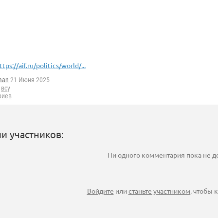
ttps://aif.ru/politics/world/...
man
21 Июня 2025
,
всу
риев
и участников:
Ни одного комментария пока не 
Войдите
или
станьте участником
, чтобы