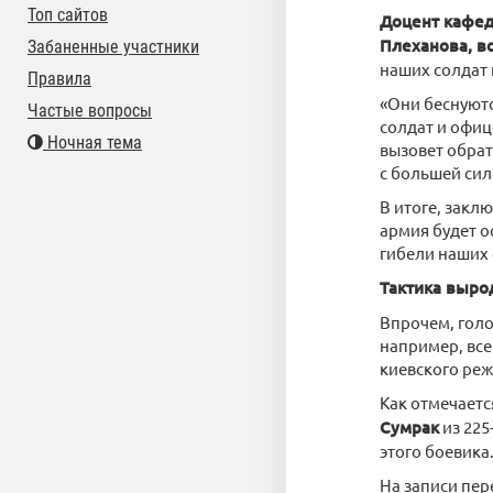
Топ сайтов
Доцент кафед
Плеханова, в
Забаненные участники
наших солдат 
Правила
«Они беснуютс
Частые вопросы
солдат и офиц
Ночная тема
вызовет обрат
с большей сил
В итоге, закл
армия будет о
гибели наших 
Тактика выро
Впрочем, голо
например, все
киевского реж
Как отмечаетс
Сумрак
из 225
этого боевика
На записи пер