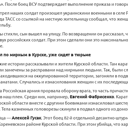
». После боец ВСУ подтверждает выполнение приказа и говорит
трел наших солдат произошел украинскими военными в селе Р
огда ТАСС со ссылкой на местную жительницу сообщал, что женщ
ельбу.
ы стихли, сын вышел на улицу. По возвращении он рассказал, 
вух российских солдат. При этом сделали они это максимальн
е.
ял по мирным в Курске, уже сидят в тюрьме
ие истории рассказывали и жители Курской области. Там кар
ли замечены за расправами над мирными людьми. Так, были сл
находившихся на оккупированной территории, загоняли в подв
ранатами. Случались и изнасилования женщин с их последующ
а Российская армия прорвала оборону врага, то часть причаст
 в наш плен. Среди них, например,
Евгений Фабрисенко
. Кара
рской области вместе с другими боевиками изнасиловал шест
. Тела казненных головорезы скинули в подвал одного из домо
йца —
Алексей Гусак
. Этот боец 82-й отдельной десантно-шту
Кореневском районе Курской области. При этом убийца, что хар