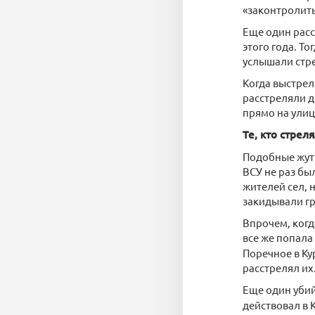
«законтролить
Еще один расс
этого года. Т
услышали стр
Когда выстрел
расстреляли д
прямо на улиц
Те, кто стрел
Подобные жутк
ВСУ не раз бы
жителей сел, 
закидывали г
Впрочем, когд
все же попала
Поречное в Ку
расстрелял их
Еще один уби
действовал в 