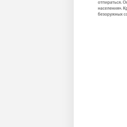
отпираться. О
населения». К
безоружных со