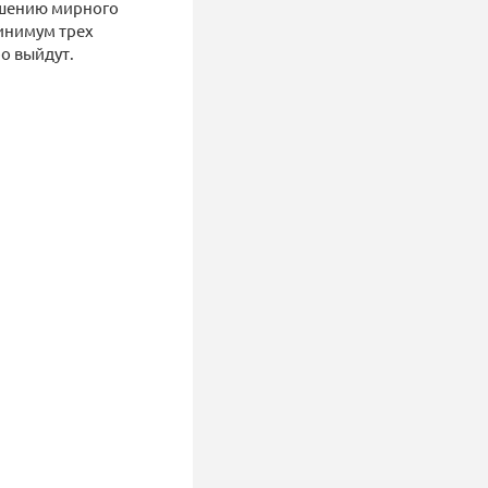
рашению мирного
минимум трех
ро выйдут.