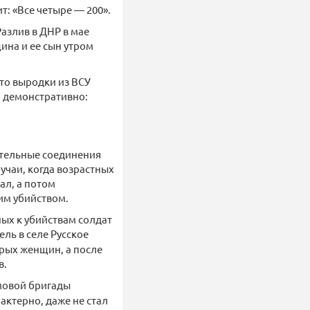
: «Все четыре — 200».
азлив в ДНР в мае
ина и ее сын утром
что выродки из ВСУ
о демонстративно:
ательные соединения
учаи, когда возрастных
ал, а потом
им убийством.
ных к убийствам солдат
тель в селе Русское
ерых женщин, а после
в.
рмовой бригады
актерно, даже не стал