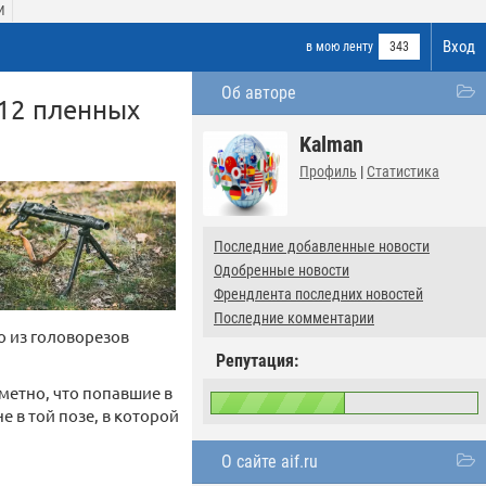
И
Вход
в мою ленту
343
Об авторе
 12 пленных
Kalman
Профиль
|
Статистика
Последние добавленные новости
Одобренные новости
Френдлента последних новостей
Последние комментарии
о из головорезов
Репутация:
метно, что попавшие в
 в той позе, в которой
О сайте aif.ru