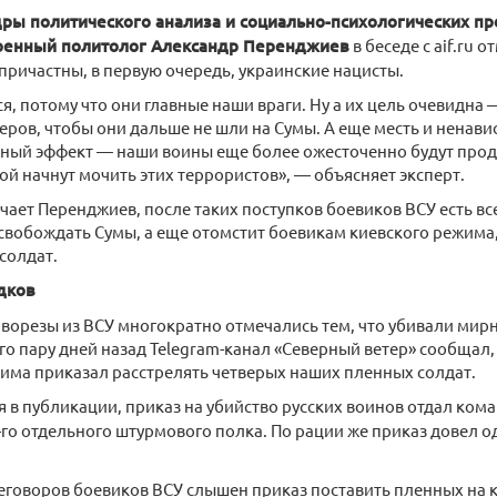
ры политического анализа и социально-психологических пр
оенный политолог Александр Перенджиев
в беседе с aif.ru о
причастны, в первую очередь, украинские нацисты.
я, потому что они главные наши враги. Ну а их цель очевидна 
еров, чтобы они дальше не шли на Сумы. А еще месть и ненавист
ный эффект — наши воины еще более ожесточенно будут прод
ой начнут мочить этих террористов», — объясняет эксперт.
ючает Перенджиев, после таких поступков боевиков ВСУ есть вс
свобождать Сумы, а еще отомстит боевикам киевского режима
солдат.
дков
ворезы из ВСУ многократно отмечались тем, что убивали мирн
го пару дней назад Telegram-канал «Северный ветер» сообщал
има приказал расстрелять четверых наших пленных солдат.
я в публикации, приказ на убийство русских воинов отдал ко
-го отдельного штурмового полка. По рации же приказ довел 
.
еговоров боевиков ВСУ слышен приказ поставить пленных на 