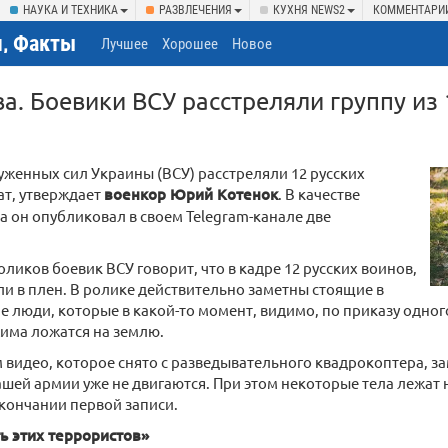
НАУКА И ТЕХНИКА
РАЗВЛЕЧЕНИЯ
КУХНЯ NEWS2
КОММЕНТАРИ
, Факты
Лучшее
Хорошее
Новое
ва. Боевики ВСУ расстреляли группу из
женных сил Украины (ВСУ) расстреляли 12 русских
ат, утверждает
военкор Юрий Котенок
. В качестве
а он опубликовал в своем Telegram-канале две
оликов боевик ВСУ говорит, что в кадре 12 русских воинов,
и в плен. В ролике действительно заметны стоящие в
 люди, которые в какой-то момент, видимо, по приказу одног
има ложатся на землю.
видео, которое снято с разведывательного квадрокоптера, за
шей армии уже не двигаются. При этом некоторые тела лежат не
кончании первой записи.
ь этих террористов»