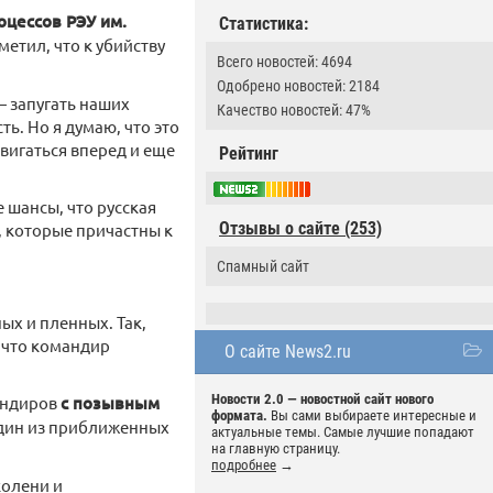
оцессов РЭУ им.
Статистика:
тметил, что к убийству
Всего новостей: 4694
Одобрено новостей: 2184
— запугать наших
Качество новостей: 47%
ь. Но я думаю, что это
вигаться вперед и еще
Рейтинг
е шансы, что русская
Отзывы о сайте (253)
, которые причастны к
Спамный сайт
ых и пленных. Так,
, что командир
О сайте News2.ru
Новости 2.0 — новостной сайт нового
мандиров
с позывным
формата.
Вы сами выбираете интересные и
один из приближенных
актуальные темы. Самые лучшие попадают
на главную страницу.
подробнее
→
колени и