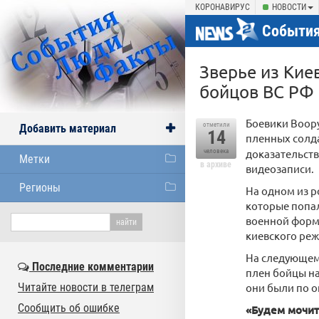
КОРОНАВИРУС
НОВОСТИ
События
Зверье из Кие
бойцов ВС РФ
Боевики Воору
отметили
Добавить материал
14
пленных солд
доказательств
человека
Метки
в архиве
видеозаписи.
Регионы
На одном из р
которые попал
военной форме
киевского реж
На следующем 
Последние комментарии
плен бойцы на
Читайте новости в телеграм
они были по о
Сообщить об ошибке
«Будем мочит