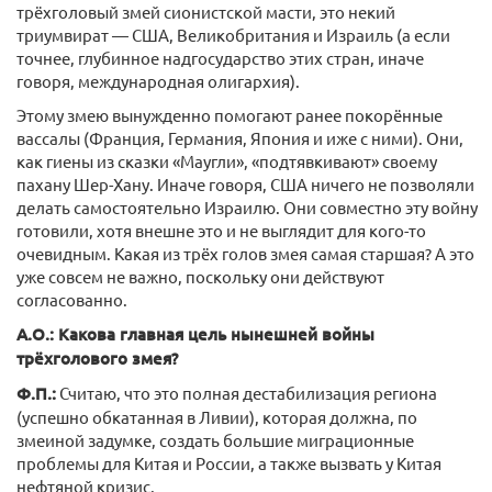
трёхголовый змей сионистской масти, это некий
триумвират — США, Великобритания и Израиль (а если
точнее, глубинное надгосударство этих стран, иначе
говоря, международная олигархия).
Этому змею вынужденно помогают ранее покорённые
вассалы (Франция, Германия, Япония и иже с ними). Они,
как гиены из сказки «Маугли», «подтявкивают» своему
пахану Шер-Хану. Иначе говоря, США ничего не позволяли
делать самостоятельно Израилю. Они совместно эту войну
готовили, хотя внешне это и не выглядит для кого-то
очевидным. Какая из трёх голов змея самая старшая? А это
уже совсем не важно, поскольку они действуют
согласованно.
А.О.: Какова главная цель нынешней войны
трёхголового змея?
Ф.П.:
Считаю, что это полная дестабилизация региона
(успешно обкатанная в Ливии), которая должна, по
змеиной задумке, создать большие миграционные
проблемы для Китая и России, а также вызвать у Китая
нефтяной кризис.