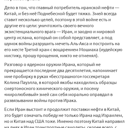
Дело в том, что главный потребитель иранской нефти —
Китай, и без неё Поднебесной будет тяжко. Змей всегда
ставит несколько целей, поэтому в этой войне есть и
другие его цели: уничтожить своего вечного
экзистенциального врага — Иран, и заодно и мировой
центр ислама, который он собой представляет, а под
шумок войны разрушить мечеть Аль-Акса и построить на
его месте Третий храм с воцарением Мошиаха (иудейскую
мистику, прошу прощения, никто не отменял).
Разговор о ядерном оружии Ирана, который не
прекращается последние два десятилетия, напоминает
мне пробирку в руках «бесстрашного» госсекретаря
Колина Пауэлла, в которой якобы находились образцы
смертоносного химического оружия, и посему
«миролюбивый» змей сам себя морально оправдал в
развязывании войны против Ирака.
Если Иран выстоит и продолжит поставки нефти в Китай,
это будет означать победу не только Ирана над Израилем,
но и Китая над США тоже. Именно поэтому Китай направил
на днях в Иран транспортные самолеты, скорее всего, с