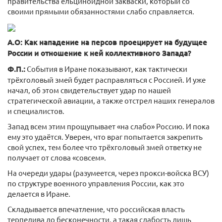
правительства ельциноидной закваски, который со
своими прямыми обязанностями слабо справляется.
А.О: Как нападение на персов проецирует на будущее
России и отношение к ней коллективного Запада?
Ф.П.:
События в Иране показывают, как тактически
трёхголовый змей будет расправляться с Россией. И уже
начал, об этом свидетельствует удар по нашей
стратегической авиации, а также отстрел наших генералов
и специалистов.
Запад всем этим прощупывает «на слабо» Россию. И пока
ему это удаётся. Уверен, что враг попытается закрепить
свой успех, тем более что трёхголовый змей ответку не
получает от слова «совсем».
На очереди удары (разумеется, через прокси-войска ВСУ)
по структуре военного управления России, как это
делается в Иране.
Складывается впечатление, что российская власть
терпелива до бесконечности, а такая слабость лишь