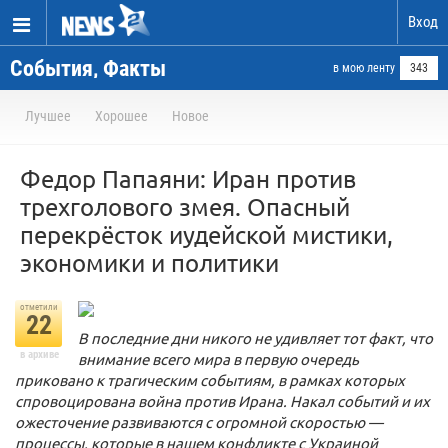
Вход
События, Факты
в мою ленту
343
Лучшее
Хорошее
Новое
Федор Папаяни: Иран против
трехголового змея. Опасный
перекрёсток иудейской мистики,
экономики и политики
отметили
22
В последние дни никого не удивляет тот факт, что
в архиве
внимание всего мира в первую очередь
приковано к трагическим событиям, в рамках которых
спровоцирована война против Ирана. Накал событий и их
ожесточение развиваются с огромной скоростью —
процессы, которые в нашем конфликте с Украиной