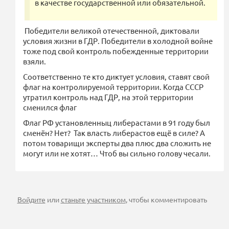
в качестве государственной или обязательной.
Победители великой отечественной, диктовали
условия жизни в ГДР. Победители в холодной войне
тоже под свой контроль побежденные территории
взяли.
Соответственно те кто диктует условия, ставят свой
флаг на контролируемой территории. Когда СССР
утратил контроль над ГДР, на этой территории
сменился флаг
Флаг РФ установленныц либерастами в 91 году был
сменён? Нет? Так власть либерастов ещё в силе? А
потом товарищи эксперты два плюс два сложить не
могут или не хотят… Чтоб вы сильно голову чесали.
Войдите
или
станьте участником
, чтобы комментировать