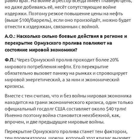
равно враг. На войне агрессор всегда имеет главную цель,
но даже добиваясь её, несёт сопутствующие войне
издержки. Поэтому резкое повышение цены на нефть
(выше $100/баррель), если оно произойдёт, можно будет
отнести к издержкам, связанным с войной.
А.О.: Насколько сильно боевые действия в регионе и
перекрытие Ормузского пролива повлияют на
состояние мировой экономики?
Ф.П.:
Через Ормузский пролив проходит более 20%
мирового потребления нефти. Его перекрытие
обязательно вызовет панику на рынках и спровоцирует
мировой энергетический, а за ним и экономический
кризисы.
Вместе с тем считаю, что и без войны мировая экономика
находится на грани экономического кризиса, один только
официальный госдолг США составляет около $40 трлн!
Именно поэтому война становится неизбежной, как,
впрочем, и две предыдущие мировые войны.
Перекрытие Ормузского пролива станет тем фактором,
тем провокатором, шоком, который этот кризис вызовет.