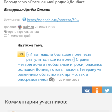
Посему верю в Россию и мой родной Донбасс!
Беседовал Артём Ольхин
Источник:
https://segodnia.ru/content/30...
Добавил
Kalman
20 Июня 2025
иран
,
израиль
,
запад
1 комментарий
На эту же тему:
[«И вот нашли большое поле: есть
29
разгуляться где на воле»] Страны
мегарегиона и глобальные игроки, опасаясь
Большой Войны, готовы помочь Тегерану «в
различных областях как прямо, так и
опосредованно»
— 22 Июня 2025
2
Комментарии участников: