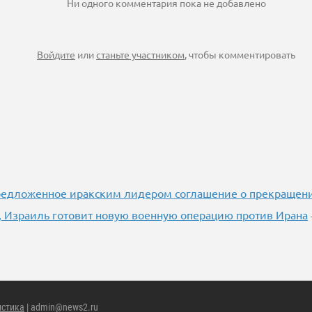
Ни одного комментария пока не добавлено
Войдите
или
станьте участником
, чтобы комментировать
редложенное иракским лидером соглашение о прекращени
, Израиль готовит новую военную операцию против Ирана
истика
| admin@news2.ru