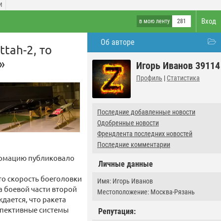
И
Вход
в мою ленту
281
Об авторе
tah-2, то
»
Игорь Иванов 39114
Профиль
|
Статистика
Последние добавленные новости
Одобренные новости
Френдлента последних новостей
Последние комментарии
формацию публиковало
Личные данные
то скорость боеголовки
Имя: Игорь Иванов
а боевой части второй
Местоположение: Москва-Рязань
дается, что ракета
спективные системы
Репутация: