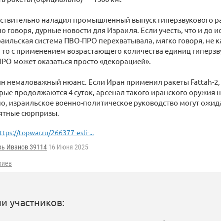
йствительно наладил промышленный выпуск гиперзвукового ра
но говоря, дурные новости для Израиля. Если учесть, что и до 
раильская система ПВО-ПРО перехватывала, мягко говоря, не
 то с применением возрастающего количества единиц гиперзв
РО может оказаться просто «декорацией».
ин немаловажный нюанс. Если Иран применил ракеты Fattah-2, 
рые продолжаются 4 суток, арсенал такого иранского оружия н
о, израильское военно-политическое руководство могут ожида
иятные сюрпризы.
ttps://topwar.ru/266377-esli-...
рь Иванов 39114
16 Июня 2025
риев
и участников: