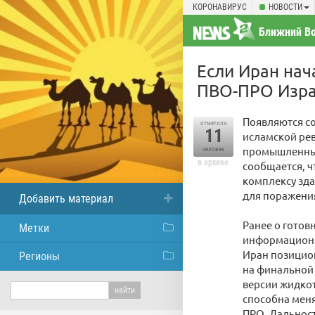
КОРОНАВИРУС
НОВОСТИ
Ближний Во
Если Иран нач
ПВО-ПРО Изра
Появляются с
отметили
11
исламской рев
промышленным
человек
в архиве
сообщается, ч
комплексу зда
для поражени
Добавить материал
Ранее о готов
Метки
информационн
Иран позицион
Регионы
на финальной 
версии жидкот
способна меня
ПРО. Дальност