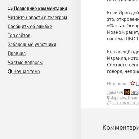
Последние комментарии
Если Иран де
Читайте новости в телеграм
это, откровен
«Фаттах-2» из
Сообщить об ошибке
Ираном ракет,
Топ сайтов
система ПВО-П
Забаненные участники
Есть и ещё од
Правила
Израиля, кото
Частые вопросы
Соответственн
говоря, непр
Ночная тема
Источник:
h
Добавил
Иго
Израиль
,
Иран
нет коммента
Комментари