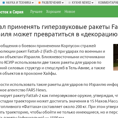
НАУКА И ТЕХНИКА
РАЗВЛЕЧЕНИЯ
КУХНЯ NEWS2
КОММЕНТАРИ
Лучшее
Хорошее
Новое
сток и Сирия
ал применять гиперзвуковые ракеты Fat
иля может превратиться в «декорацию
ообщения о боевом применении Корпусом стражей
олюции ракет Fattah-2 (Fath-2) при ударах по военным и
 объектам Израиля. Ближневосточными источниками
то КСИР использовали две таких ракеты для ударов по
ний силовых структур и спецслужб в Тель-Авиве, а также
я объектов в промзоне Хайфы.
ности использовать такие ракеты для ударов по Израилю ин
ое агентство FARS News.
ирует ракету Fattah-2 как гиперзвуковое оружие, утверждая, ч
стадии траектории может достигать значения в 15 Махов.Масс
опливного «Фаттаха» составляет около 200 кг. При этом утверж
ть траекторию, чтобы обойти не только имеющиеся, но и пер
ь ракеты (официально) — 1500 км.