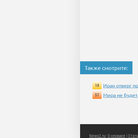
Также смотрите:
Иран отверг п
18
Мира не будет
57
News2.ru
:
О сервисе
|
Стат