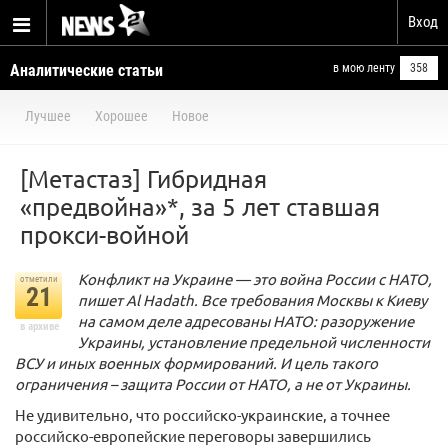
Вход
Аналитические статьи
в мою ленту
358
Лучшее
Хорошее
Новое
[Метастаз] Гибридная
«предвойна»*, за 5 лет ставшая
прокси-войной
Конфликт на Украине — это война России с НАТО,
отметили
21
пишет Al Hadath. Все требования Москвы к Киеву
на самом деле адресованы НАТО: разоружение
в архиве
Украины, установление предельной численности
ВСУ и иных военных формирований. И цель такого
ограничения – защита России от НАТО, а не от Украины.
Не удивительно, что российско-украинские, а точнее
российско-европейские переговоры завершились