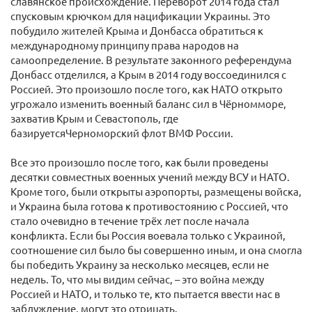
славянское происхождение. Переворот 2014 года стал
спусковым крючком для нацификации Украины. Это
побудило жителей Крыма и Донбасса обратиться к
международному принципу права народов на
самоопределение. В результате законного референдума
Донбасс отделился, а Крым в 2014 году воссоединился с
Россией. Это произошло после того, как НАТО открыто
угрожало изменить военный баланс сил в Чёрномморе,
захватив Крым и Севастополь, где
базируетсяЧерноморский флот ВМФ России.
Все это произошло после того, как были проведены
десятки совместных военных учений между ВСУ и НАТО.
Кроме того, были открыты аэропорты, размещены войска,
и Украина была готова к противостоянию с Россией, что
стало очевидно в течение трёх лет после начала
конфликта. Если бы Россия воевала только с Украиной,
соотношение сил было бы совершенно иным, и она смогла
бы победить Украину за несколько месяцев, если не
недель. То, что мы видим сейчас, – это война между
Россией и НАТО, и только те, кто пытается ввести нас в
заблуждение, могут это отрицать.