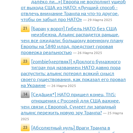
далёко ли...»] Европа не восполнит ущерб
от выхода США из НАТО: «Лучший способ -
отвлечь внимание Трампа на что-то другое,
чтобы он забыл про НАТО»
— 29 Марта 2025
[Баран у ворот] Гибель НАТО без США
21
неизбежна. Альянс распадется раньше,
чем все ожидали: большому военному плану
Европы на $840 млрд. предстоит суровая
проверка реальностью
— 26 Марта 2025
[zombie(мертвяк)] «Дохлого бумажного
23
тигра» под названием НАТО давно пора
распустить: альянс потерял всякий смысл
своего существования, как показал его провал
на Украине
— 26 Марта 2025
[Седа́ция*] НАТО пришел конец. TNS:
14
отношения с Россией для США важнее,
чем связи с Европой. Сумеет ли западный
альянс пережить новую эру Трампа?
— 25 Марта
2025
[Абсолютный нуль] Враги Трампа в
23