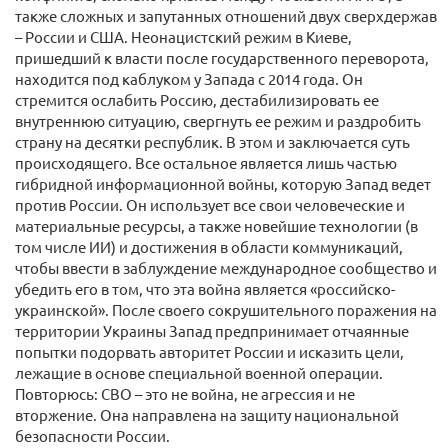
также сложных и запутанных отношений двух сверхдержав
– России и США. Неонацистский режим в Киеве,
пришедший к власти после государственного переворота,
находится под каблуком у Запада с 2014 года. Он
стремится ослабить Россию, дестабилизировать ее
внутреннюю ситуацию, свергнуть ее режим и раздробить
страну на десятки республик. В этом и заключается суть
происходящего. Все остальное является лишь частью
гибридной информационной войны, которую Запад ведет
против России. Он использует все свои человеческие и
материальные ресурсы, а также новейшие технологии (в
том числе ИИ) и достижения в области коммуникаций,
чтобы ввести в заблуждение международное сообщество и
убедить его в том, что эта война является «российско-
украинской». После своего сокрушительного поражения на
территории Украины Запад предпринимает отчаянные
попытки подорвать авторитет России и исказить цели,
лежащие в основе специальной военной операции.
Повторюсь: СВО – это не война, не агрессия и не
вторжение. Она направлена на защиту национальной
безопасности России.