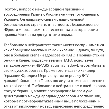
Поэтому вопрос о международном признании
воссоединения Крыма с Россией не имеет отношения к
Украине. Он напрямую связан с национальной
безопасностью страны и, в частности, с безопасностью
Чёрного моря, а также с естественным и историческим
правом Москвы на доступ к этим водам.
Требование о нейтралитете также может восприниматься
как обращение Москвы к самой Украине. Однако, по сути,
оно в большей степени адресовано НАТО. Неонацистский
режим в Киеве, поддерживаемый НАТО, использует
западное оружие (HIMARS и Storm Shadow), чтобы убивать
своих русских братьев. Кроме того, недавно канцлер
Германии Фридрих Мерц допустил передачу ВСУ
дальнобойных ракет Taurus после уничтожения немецких
танков Leopard. Требование о нейтральном и внеблоковом
статусе Украины, а также прекращение Киевом уже
действующих международных договоров и соглашений,
которые противоречат указанным выше положениям, и
отказ от заключения новых, адресовано непосредственно