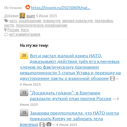
Источник:
https://inosmi.ru/20250609/nat...
Добавил
suare
9 Июня 2025
нато
,
порабощение
,
ковальчук
,
михаил ковальчук
,
предвойна
,
рютте
,
технологическое порабощение
Россия
,
Нато
нет комментариев
На эту же тему:
Вот и настал жалкий конец НАТО,
20
доказывают действия трёх его ключевых
членов по фактическому признанию
невыполнимости 5 статьи Устава и переходу на
двусторонние пакты о взаимной обороне
—
4 Июля 2025
"Досаждать годами": в Британии
13
раскрыли жуткий план против России
— 9
Июня 2025
Захарова предположила, что НАТО могла
15
приказать Киеву не забирать тела
военных
— 8 Июня 2025
2