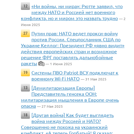
«Ни войны, ни мира»: Рютте заявил, что
12
между НАТО и Россией нет военного
конфликта, но и миром это назвать трудно
— 2
Июня 2025
Путин прав: НАТО ведет прокси-войну
27
против России. Спецпосланник США по
Украине Келлог: Президент РФ «явно видит»
действия европейских стран и возможное
решение ФРГ поставлять дальнобойные
ракеты
— 1 Июня 2025
2
Системы ПВО Patriot ВСУ подключат к
19
военному Wi-Fi НАТО
— 31 Мая 2025
[Демилитаризация Европы]
13
Представитель генсека ООН:
милитаризация мышления в Европе очень
опасна
— 27 Мая 2025
[Другая война] Как будет выглядеть
18
война между Россией и НАТО?
Совершенно не похожа на украинский
конфликт. «А теперь Горбатый! Я сказал: