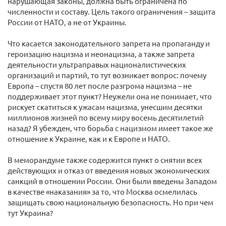
нарушающая законы, должна быть ограничена по
численности и составу. Цель такого ограничения – защита
России от НАТО, а не от Украины.
Что касается законодательного запрета на пропаганду и
героизацию нацизма и неонацизма, а также запрета
деятельности ультраправых националистических
организаций и партий, то тут возникает вопрос: почему
Европа – спустя 80 лет после разгрома нацизма – не
поддерживает этот пункт? Неужели она не понимает, что
рискует скатиться к ужасам нацизма, унесшим десятки
миллионов жизней по всему миру восемь десятилетий
назад? Я убежден, что борьба с нацизмом имеет такое же
отношение к Украине, как и к Европе и НАТО.
В меморандуме также содержится пункт о снятии всех
действующих и отказ от введения новых экономических
санкций в отношении России. Они были введены Западом
в качестве «наказания» за то, что Москва осмелилась
защищать свою национальную безопасность. Но при чем
тут Украина?