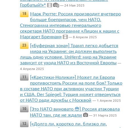
Горбатый!»*
— 24 Мая 2025
2
Марк Рютте: Россия производит вчетверо
18
больше боеприпасов, чем НАТО.
Стенограмма интервью генерального
секретаря НАТО программе «Лицом к нации с
Маргарет Бреннан»
— 8 Апреля 2025
[«Буферная зона»] Трамп легко добьется
23
мира на Украине: он должен выполнить
лишь одно условие. UnHerd: мир на Украине
зависит от ухода НАТО из Восточной Европы
—
4 Апреля 2025
[«Крестики-Нолики»] Может ли Европа
11
противостоять России на поле боя? Только
в составе НАТО при активном участии Турции
и США. Der Spiegel: Турция может отвернуться
от НАТО ради дружбы с Москвой
— 1 Апреля 2025
[Это NATO виновато 😳] Россия атаковала
10
НАТО там, где не ждали
— 31 Марта 2025
[«Долго ли, коротко ли, близко ли,
12