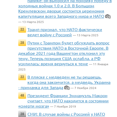
панике: он выбросил на помойку победу в
холодных войнах 1.0 и 2.0. В Большом
Кремлевском дворце состоится церемония
капитуляции всего Западного мира и НАТО
3
— 13 Марта 2025
Трамп признал, что НАТО фактически
22
ведет войну с Россией
— 13 Марта 2025
Путин с Трампом будет обсуждать вопрос
28
присутствия НАТО в Восточной Европе. В
декабре 2021 года Вашингтон отклонил эту
тему. Теперь позиция США ослабла, а РФ
усилилась: время вернуться к теме
— 11 Января
2025
В пляске с медведем не ты решаешь,
22
когда она закончится, а медведь. Украина
- приманка для Запада
— 7 Ноября 2024
2
Президент Франции Эммануэль Макрон
48
считает, что НАТО находится в состоянии
«смерти мозга»
— 7 Ноября 2019
СМИ: В случае войны с Россией у НАТО
28