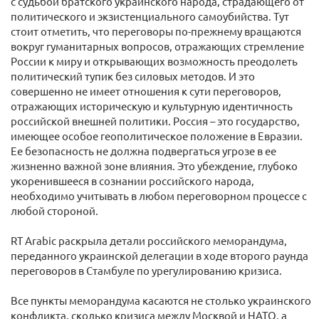
с судьбой братского украинского народа, страдающего от
политического и экзистенциального самоубийства. Тут
стоит отметить, что переговоры по-прежнему вращаются
вокруг гуманитарных вопросов, отражающих стремление
России к миру и открывающих возможность преодолеть
политический тупик без силовых методов. И это
совершенно не имеет отношения к сути переговоров,
отражающих историческую и культурную идентичность
российской внешней политики. Россия – это государство,
имеющее особое геополитическое положение в Евразии.
Ее безопасность не должна подвергаться угрозе в ее
жизненно важной зоне влияния. Это убеждение, глубоко
укоренившееся в сознании российского народа,
необходимо учитывать в любом переговорном процессе с
любой стороной.
RT Arabic раскрыла детали российского меморандума,
переданного украинской делегации в ходе второго раунда
переговоров в Стамбуле по урегулированию кризиса.
Все пункты меморандума касаются не столько украинского
конфликта, сколько кризиса между Москвой и НАТО, а