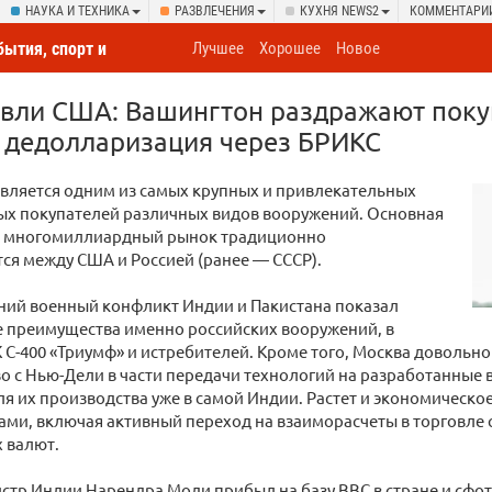
НАУКА И ТЕХНИКА
РАЗВЛЕЧЕНИЯ
КУХНЯ NEWS2
КОММЕНТАРИ
бытия, спорт и
Лучшее
Хорошее
Новое
овсюду
овли США: Вашингтон раздражают поку
 дедолларизация через БРИКС
вляется одним из самых крупных и привлекательных
х покупателей различных видов вооружений. Основная
от многомиллиардный рынок традиционно
ся между США и Россией (ранее — СССР).
ний военный конфликт Индии и Пакистана показал
 преимущества именно российских вооружений, в
К С-400 «Триумф» и истребителей. Кроме того, Москва довольно
о с Нью-Дели в части передачи технологий на разработанные 
я их производства уже в самой Индии. Растет и экономическо
ми, включая активный переход на взаиморасчеты в торговле
 валют.
стр Индии Нарендра Моди прибыл на базу ВВС в стране и сфо