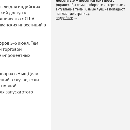
Новости 2.0 — новостной сайт нового
формата.
Вы сами выбираете интересные и
асли для индийских
актуальные темы. Самые лучшие попадают
кий доступ к
на главную страницу.
удничества с США
подробнее
→
иканских инвестиций в
ров 5–6 июня. Тем
й торговой
 25-процентных
оворах в Нью-Дели
ний в случае, если
основной
я запуска этого