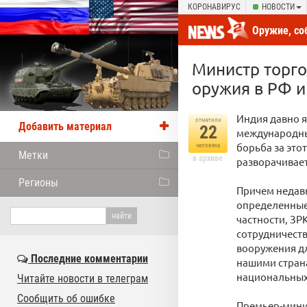
КОРОНАВИРУС
НОВОСТИ
Оружие, со
новости от
Министр торг
оружия в РФ и
Индия давно я
отметили
Добавить материал
22
международны
борьба за эт
человека
Метки
в архиве
разворачивает
Регионы
Причем недав
определенные
частности, ЗР
сотрудничеств
вооружения дл
Последние комментарии
нашими страна
национальных
Читайте новости в телеграм
Сообщить об ошибке
Премьер-мини