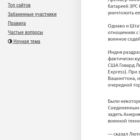
Топ сайтов
батареей ЗРС 
уничтожить ее
Забаненные участники
Правила
Однако и Штат
отношениях с 
Частые вопросы
военное содей
Ночная тема
Индия раздраж
фактически ку
США Говард Лю
Express). При
Вашингтона, и
очередной тор
Были некоторы
Соединенным Ш
задеть Америк
военной техн
— сказал Лютн