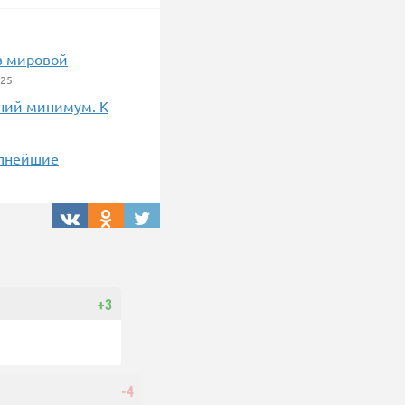
 в мировой
025
тний минимум. К
упнейшие
+3
-4