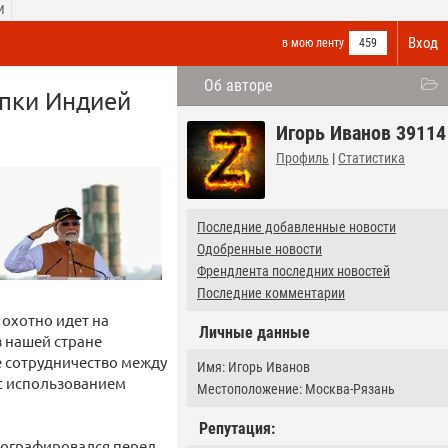
И
Вход
в мою ленту
459
Об авторе
пки Индией
Игорь Иванов 39114
Профиль
|
Статистика
Последние добавленные новости
Одобренные новости
Френдлента последних новостей
Последние комментарии
 охотно идет на
Личные данные
в нашей стране
е сотрудничество между
Имя: Игорь Иванов
 с использованием
Местоположение: Москва-Рязань
Репутация:
тографировался перед