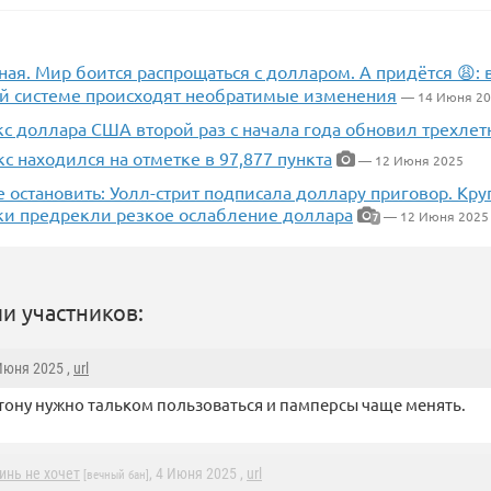
ная. Мир боится распрощаться с долларом. А придётся 😩:
й системе происходят необратимые изменения
— 14 Июня 2
кс доллара США второй раз с начала года обновил трехле
кс находился на отметке в 97,877 пункта
— 12 Июня 2025
 остановить: Уолл-стрит подписала доллару приговор. Кр
ки предрекли резкое ослабление доллара
— 12 Июня 2025
7
и участников:
 Июня 2025 ,
url
ону нужно тальком пользоваться и памперсы чаще менять.
инь не хочет
, 4 Июня 2025 ,
url
[вечный бан]