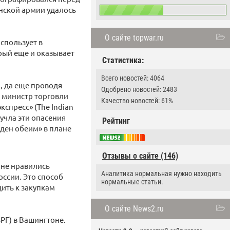
анской армии удалось
О сайте topwar.ru
спользует в
рый еще и оказывает
Статистика:
Всего новостей: 4064
, да еще проводя
Одобрено новостей: 2483
л министр торговли
Качество новостей: 61%
спресс» (The Indian
учла эти опасения
Рейтинг
ден обеим» в плане
Отзывы о сайте (146)
 не нравились
Аналитика нормальная нужно находить
ссии. Это способ
нормальные статьи.
дить к закупкам
О сайте News2.ru
PF) в Вашингтоне.