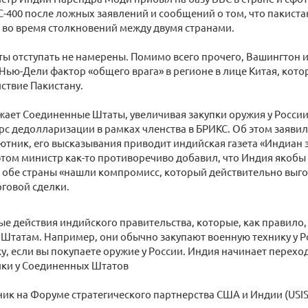
С-400 после ложных заявлений и сообщений о том, что пакист
 во время столкновений между двумя странами.
ы отступать не намерены. Помимо всего прочего, Вашингтон и
Нью-Дели фактор «общего врага» в регионе в лице Китая, кото
ствие Пакистану.
ает Соединенные Штаты, увеличивая закупки оружия у России
рс дедолларизации в рамках членства в БРИКС. Об этом заяви
тник, его высказывания приводит индийская газета «Индиан эк
 этом министр как-то противоречиво добавил, что Индия якобы 
 обе страны «нашли компромисс, который действительно выго
говой сделки.
е действия индийского правительства, которые, как правило,
татам. Например, они обычно закупают военную технику у Ро
у, если вы покупаете оружие у России. Индия начинает перехо
ики у Соединенных Штатов
ик на Форуме стратегического партнерства США и Индии (USIS