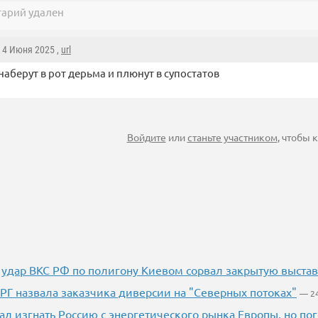
арий удален
, 4 Июня 2025 ,
url
 наберут в рот дерьма и плюнут в супостатов
Войдите
или
станьте участником
, чтобы
 удар ВКС РФ по полигону Киевом сорвал закрытую выста
РГ назвала заказчика диверсии на "Северных потоках"
— 2
л изгнать Россию с энергетического рынка Европы, но п