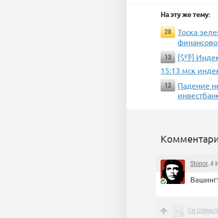
На эту же тему:
Тоска зеле
28
финансово
[$👎] Инде
13
15:13 мск инде
Падение не
12
инвестбан
Комментари
Stopor
, 4
Вашингт
Си Цзиньп