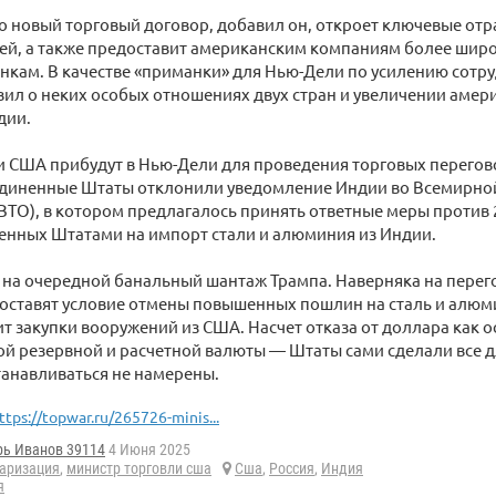
о новый торговый договор, добавил он, откроет ключевые отр
й, а также предоставит американским компаниям более широ
кам. В качестве «приманки» для Нью-Дели по усилению сотр
ил о неких особых отношениях двух стран и увеличении амер
дии.
 США прибудут в Нью-Дели для проведения торговых перегово
диненные Штаты отклонили уведомление Индии во Всемирно
ВТО), в котором предлагалось принять ответные меры против
енных Штатами на импорт стали и алюминия из Индии.
 на очередной банальный шантаж Трампа. Наверняка на перег
ставят условие отмены повышенных пошлин на сталь и алюми
т закупки вооружений из США. Насчет отказа от доллара как 
 резервной и расчетной валюты — Штаты сами сделали все дл
танавливаться не намерены.
ttps://topwar.ru/265726-minis...
рь Иванов 39114
4 Июня 2025
аризация
,
министр торговли сша
Сша
,
Россия
,
Индия
я