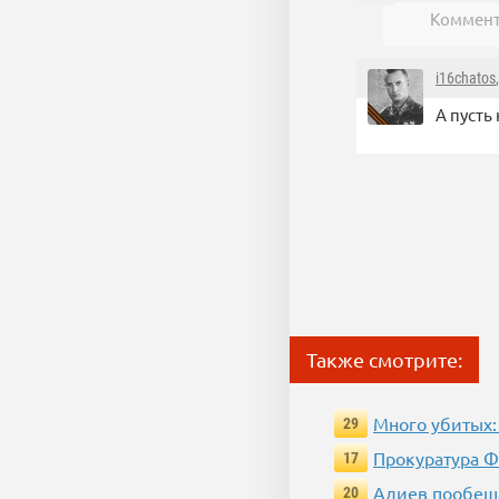
Коммент
i16chatos
А пусть
Также смотрите:
Много убитых:
29
Прокуратура Ф
17
Алиев пообеща
20