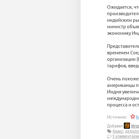
Ожидается, чт
производителе
индийским рын
министр объяв
экономику Ин
Представители
временем Сое
организации (
тарифов, введ
Очень похоже
американцы по
Индия увеличи
международной
процесса и ос
Источник:
h
Добавил
Иго
брикс
,
дедолл
3 комментари