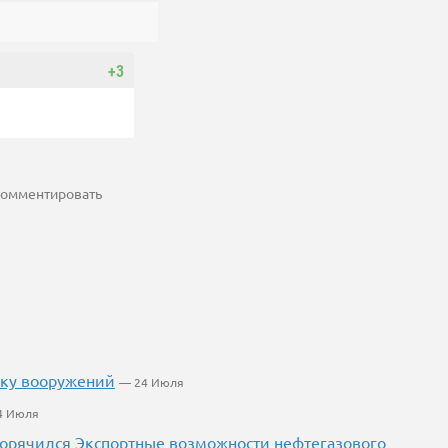
+3
 комментировать
вку вооружений
— 24 Июля
4 Июля
огорячился Экспортные возможности нефтегазового