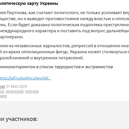
олитическую карту Украины
ея Портнова, как считают политологи, не только усиливает вн
ществе, но и выводит противостояние между властью и оппоз
нь. Если будет доказана политическая подоплека преступления
международного характера и поставить под вопрос дальнейш
партнерами.
ния на независимых журналистов, репрессий в отношении ин
й из ярких оппозиционных фигур, Украина может столкнуться 
разоблачений и внутренних потрясений.
инмониторингом в список террористов и экстремистов
ttps://aif.ru/politics/world/...
man
21 Мая 2025
рор
,
зеленский
,
портнов
риев
и участников: