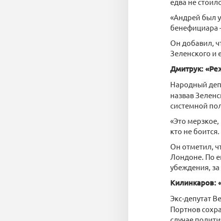
едва не стоил
«Андрей был у
бенефициара 
Он добавил, ч
Зеленского и 
Дмитрук: «Ре
Народный деп
назвав Зеленс
системной по
«Это мерзкое,
кто не боится
Он отметил, ч
Лондоне. По е
убеждения, за
Килинкаров: 
Экс-депутат В
Портнов сохра
случае полити