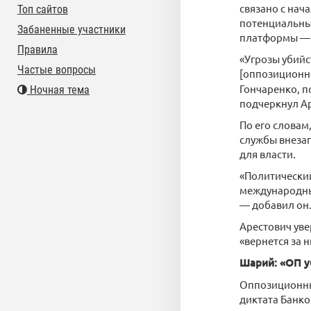
связано с нач
Топ сайтов
потенциальны
Забаненные участники
платформы — 
Правила
«Угрозы убийс
Частые вопросы
[оппозиционн
Гончаренко, 
Ночная тема
подчеркнул А
По его словам
службы внезап
для власти.
«Политический
международны
— добавил он
Арестович уве
«вернется за 
Шарий: «ОП у
Оппозиционны
диктата Банко