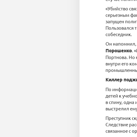
«Убийство свя
серьезным фак
запущен полит
Пользовался т
собеседник.
Он напомнил, 
Порошенко
. 
Портнова. Но 
внутри его к
промышленных
Киллер подж
По информации
детей к учебн
в спину, одна
выстрелил ему
Преступник с
Следствие рас
связанное с о