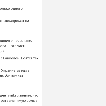
только одного
вать компромат на
пошел еще дальше,
ова — это часть
их.
с Банковой. Боятся тех,
 Украине, затем в
в, убитым «за
нту aif.ru заявил, что
грать значимую роль в