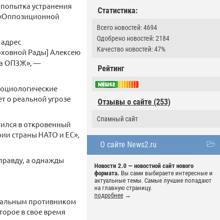
 попытка устранения
Статистика:
 «Оппозиционной
Всего новостей: 4694
Одобрено новостей: 2184
 адрес
Качество новостей: 47%
ерховной Рады] Алексею
та ОПЗЖ», —
Рейтинг
 социологические
ет о реальной угрозе
Отзывы о сайте (253)
Спамный сайт
тился в откровенный
ии страны НАТО и ЕС»,
О сайте News2.ru
 правду, а однажды
Новости 2.0 — новостной сайт нового
формата.
Вы сами выбираете интересные и
актуальные темы. Самые лучшие попадают
на главную страницу.
подробнее
→
иальным противником
торое в свое время