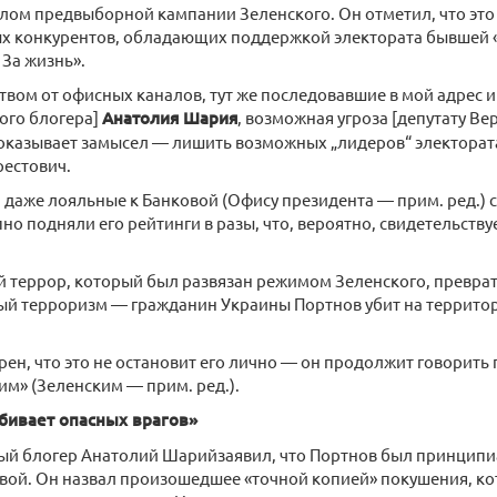
алом предвыборной кампании Зеленского. Он отметил, что это
х конкурентов, обладающих поддержкой электората бывшей
За жизнь».
твом от офисных каналов, тут же последовавшие в мой адрес и
ого блогера]
Анатолия Шария
, возможная угроза [депутату В
показывает замысел — лишить возможных „лидеров“ электора
рестович.
, даже лояльные к Банковой (Офису президента — прим. ред.)
но подняли его рейтинги в разы, что, вероятно, свидетельству
 террор, который был развязан режимом Зеленского, превра
й терроризм — гражданин Украины Портнов убит на территор
.
рен, что это не остановит его лично — он продолжит говорить
ним» (Зеленским — прим. ред.).
бивает опасных врагов»
й блогер Анатолий Шарийзаявил, что Портнов был принцип
вой. Он назвал произошедшее «точной копией» покушения, ко