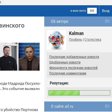
И
Вход
в мою ленту
343
Об авторе
аинского
Kalman
Профиль
|
Статистика
Последние добавленные новости
Одобренные новости
Френдлента последних новостей
Последние комментарии
роде Мадрида Посуэло-
Репутация:
ю. Это событие вызвало
О сайте aif.ru
что убийство Портнова