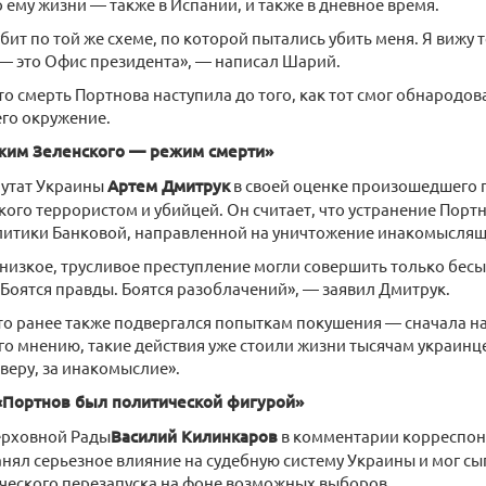
о ему жизни — также в Испании, и также в дневное время.
бит по той же схеме, по которой пытались убить меня. Я вижу 
— это Офис президента», — написал Шарий.
то смерть Портнова наступила до того, как тот смог обнародо
его окружение.
жим Зеленского — режим смерти»
утат Украины
Артем Дмитрук
в своей оценке произошедшего 
кого террористом и убийцей. Он считает, что устранение Портн
литики Банковой, направленной на уничтожение инакомыслящ
 низкое, трусливое преступление могли совершить только бесы 
. Боятся правды. Боятся разоблачений», — заявил Дмитрук.
то ранее также подвергался попыткам покушения — сначала на
го мнению, такие действия уже стоили жизни тысячам украинце
 веру, за инакомыслие».
«Портнов был политической фигурой»
ерховной Рады
Василий Килинкаров
в комментарии корреспонде
нял серьезное влияние на судебную систему Украины и мог сы
ческого перезапуска на фоне возможных выборов.