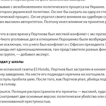
зываю с возобновлением политического процесса на Украине.
тором украинской политики. Он мог бы сыграть на одну из сто
ический процесс. Он не утратил своего влияния на судебную 
ам высоким авторитетом. Поэтому имел влияние на принятие
что в свое время у Портнова был жесткий конфликт с экс-пре
«Много уголовных дел в отношении Порошенко были возбужде
не исключаю, что у него был конфликт и с Офисом президента 
оманды нет единомышленников, там представители разных фин
 групп», — добавил эксперт.
идал у школы
 испанской газеты El Mundo, Портнов был застрелен в момент
ому заведению. На месте его поджидал мужчина на мотоцикле.
 из пуль пробила шею. После того, как Портнов упал, убийца п
 в голову.
крылся. Полиция распространила его приметы — высокий, худ
сматривает две основные версии: политическое убийство или с
рганизованной преступностью.