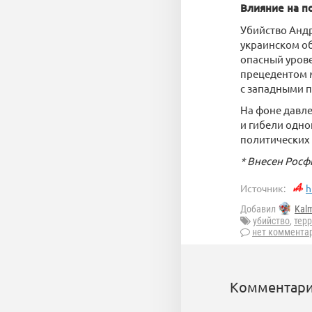
Влияние на п
Убийство Андр
украинском об
опасный урове
прецедентом 
с западными 
На фоне давле
и гибели одно
политических 
* Внесен Росф
Источник:
h
Добавил
Kal
убийство
,
тер
нет коммента
Комментари