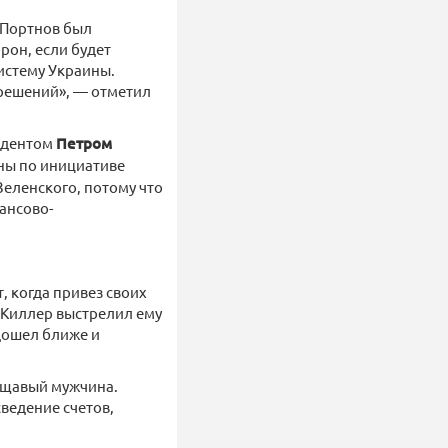
 Портнов был
рон, если будет
систему Украины.
 решений», — отметил
зидентом
Петром
ны по инициативе
Зеленского, потому что
ансово-
, когда привез своих
 Киллер выстрелил ему
одошел ближе и
ощавый мужчина.
ведение счетов,