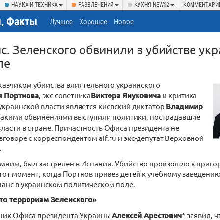
НАУКА И ТЕХНИКА
РАЗВЛЕЧЕНИЯ
КУХНЯ NEWS2
КОММЕНТАРИ
, Факты
Лучшее
Хорошее
Новое
. Зеленского обвинили в убийстве укр
пе
казчиком убийства влиятельного украинского
я Портнова
, экс-советника
Виктора Януковича
и критика
краинской власти является киевский диктатор
Владимир
 такими обвинениями выступили политики, пострадавшие
ласти в стране. Причастность Офиса президента не
зговоре с корреспондентом aif.ru и экс-депутат Верховной
.
мним, был застрелен в Испании. Убийство произошло в приго
 тот момент, когда Портнов привез детей к учебному заведени
анс в украинском политическом поле.
Это терроризм Зеленского»
ник Офиса президента Украины
Алексей Арестович
* заявил, 