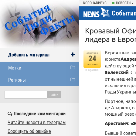
КОРОНАВИРУС
НОВОСТИ
События
Кровавый Офис
лидера в Евро
Вероятным за
отметили
Добавить материал
24
юриста
Андре
действующей у
человека
Метки
в архиве
Зеленский
. С
от нынешней в
Регионы
исключил в ра
Рады Украины
Портнов, напо
де-Аларкон, в
Последние комментарии
мощный резон
Читайте новости в телеграм
Арестович: «
Сообщить об ошибке
Бывший совет