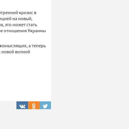
утренний кризис в
ицией на новый,
, это может стать
ие отношения Украины
акомыслящих, а теперь
с новой волной