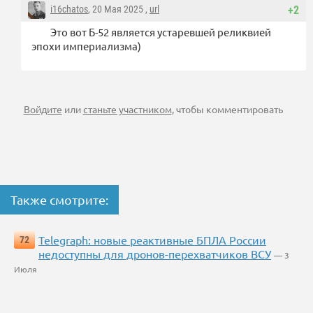
i16chatos
, 20 Мая 2025 ,
url
+2
Это вот Б-52 является устаревшей реликвией
эпохи империализма)
Войдите
или
станьте участником
, чтобы комментировать
Также смотрите:
Telegraph: новые реактивные БПЛА России
72
недоступны для дронов-перехватчиков ВСУ
— 3
Июля