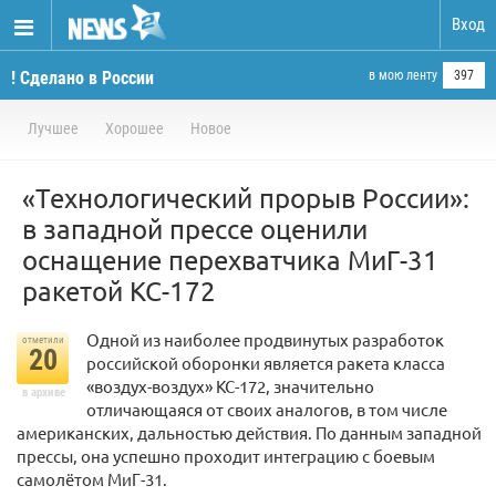
Вход
! Сделано в России
в мою ленту
397
Лучшее
Хорошее
Новое
«Технологический прорыв России»:
в западной прессе оценили
оснащение перехватчика МиГ-31
ракетой КС-172
Одной из наиболее продвинутых разработок
отметили
20
российской оборонки является ракета класса
«воздух-воздух» КС-172, значительно
в архиве
отличающаяся от своих аналогов, в том числе
американских, дальностью действия. По данным западной
прессы, она успешно проходит интеграцию с боевым
самолётом МиГ-31.