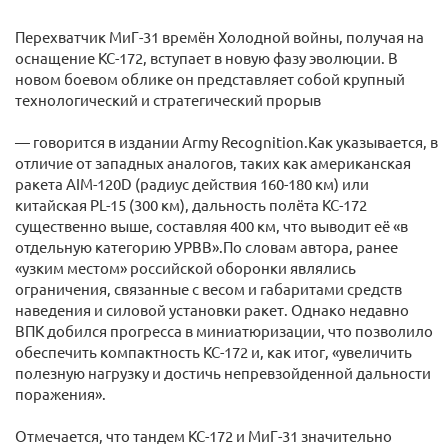
Перехватчик МиГ-31 времён Холодной войны, получая на
оснащение КС-172, вступает в новую фазу эволюции. В
новом боевом облике он представляет собой крупный
технологический и стратегический прорыв
— говорится в издании Army Recognition.Как указывается, в
отличие от западных аналогов, таких как американская
ракета AIM-120D (радиус действия 160-180 км) или
китайская PL-15 (300 км), дальность полёта КС-172
существенно выше, составляя 400 км, что выводит её «в
отдельную категорию УРВВ».По словам автора, ранее
«узким местом» российской оборонки являлись
ограничения, связанные с весом и габаритами средств
наведения и силовой установки ракет. Однако недавно
ВПК добился прогресса в миниатюризации, что позволило
обеспечить компактность КС-172 и, как итог, «увеличить
полезную нагрузку и достичь непревзойденной дальности
поражения».
Отмечается, что тандем КС-172 и МиГ-31 значительно