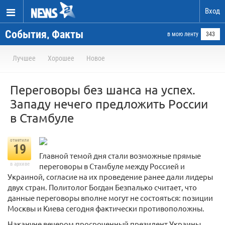
Вход
События, Факты
в мою ленту
343
Лучшее
Хорошее
Новое
Переговоры без шанса на успех.
Западу нечего предложить России
в Стамбуле
отметили
19
Главной темой дня стали возможные прямые
в архиве
переговоры в Стамбуле между Россией и
Украиной, согласие на их проведение ранее дали лидеры
двух стран. Политолог Богдан Безпалько считает, что
данные переговоры вполне могут не состояться: позиции
Москвы и Киева сегодня фактически противоположны.
Накануне вечером просроченный президент Украины