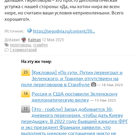
уступка с нашей стороны: «Да, мы хотим мира во всем
мире, но считаем ваши условия неприемлемыми. Всего
хорошего!».
Источник:
https://segodnia.ru/content/30...
Добавил
Kalman
12 Мая 2025
переговоры
,
стамбул
1 комментарий
На эту же тему:
[Кукловод] «По сути, Путин переиграл и
23
Зеленского, и Трампа» отсутствием на
поле переговоров в Стамбуле
— 18 Мая 2025
Россия и США поставили Зеленскому
16
дипломатическую вилку
— 13 Мая 2025
[Это - грабли] Запад добивается 30-
17
дневного перемирия, чтобы дать Киеву
передышку. В 2022 году бывший канцлер ФРГ
и экс-президент Франции заявили, что
выполнять минские соглашения никто не