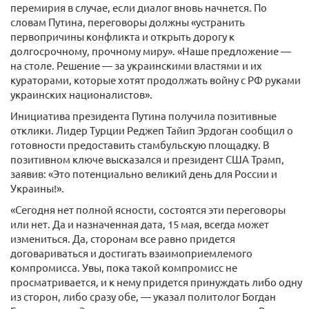
перемирия в случае, если диалог вновь начнется. По
словам Путина, переговоры должны «устранить
первопричины конфликта и открыть дорогу к
долгосрочному, прочному миру». «Наше предложение —
на столе. Решение — за украинскими властями и их
кураторами, которые хотят продолжать войну с РФ руками
украинских националистов».
Инициатива президента Путина получила позитивные
отклики. Лидер Турции Реджеп Тайип Эрдоган сообщил о
готовности предоставить стамбульскую площадку. В
позитивном ключе высказался и президент США Трамп,
заявив: «Это потенциально великий день для России и
Украины!».
«Сегодня нет полной ясности, состоятся эти переговоры
или нет. Да и назначенная дата, 15 мая, всегда может
измениться. Да, сторонам все равно придется
договариваться и достигать взаимоприемлемого
компромисса. Увы, пока такой компромисс не
просматривается, и к нему придется принуждать либо одну
из сторон, либо сразу обе, — указал политолог Богдан