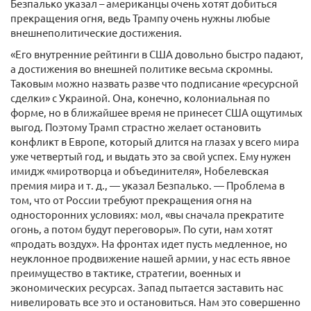
Безпалько указал – американцы очень хотят добиться
прекращения огня, ведь Трампу очень нужны любые
внешнеполитические достижения.
«Его внутренние рейтинги в США довольно быстро падают,
а достижения во внешней политике весьма скромны.
Таковым можно назвать разве что подписание «ресурсной
сделки» с Украиной. Она, конечно, колониальная по
форме, но в ближайшее время не принесет США ощутимых
выгод. Поэтому Трамп страстно желает остановить
конфликт в Европе, который длится на глазах у всего мира
уже четвертый год, и выдать это за свой успех. Ему нужен
имидж «миротворца и объединителя», Нобелевская
премия мира и т. д., — указал Безпалько. — Проблема в
том, что от России требуют прекращения огня на
односторонних условиях: мол, «вы сначала прекратите
огонь, а потом будут переговоры». По сути, нам хотят
«продать воздух». На фронтах идет пусть медленное, но
неуклонное продвижение нашей армии, у нас есть явное
преимущество в тактике, стратегии, военных и
экономических ресурсах. Запад пытается заставить нас
нивелировать все это и остановиться. Нам это совершенно