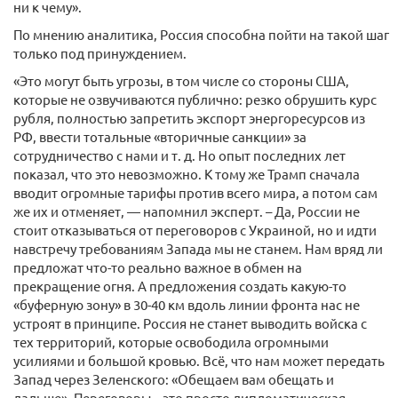
ни к чему».
По мнению аналитика, Россия способна пойти на такой шаг
только под принуждением.
«Это могут быть угрозы, в том числе со стороны США,
которые не озвучиваются публично: резко обрушить курс
рубля, полностью запретить экспорт энергоресурсов из
РФ, ввести тотальные «вторичные санкции» за
сотрудничество с нами и т. д. Но опыт последних лет
показал, что это невозможно. К тому же Трамп сначала
вводит огромные тарифы против всего мира, а потом сам
же их и отменяет, — напомнил эксперт. – Да, России не
стоит отказываться от переговоров с Украиной, но и идти
навстречу требованиям Запада мы не станем. Нам вряд ли
предложат что-то реально важное в обмен на
прекращение огня. А предложения создать какую-то
«буферную зону» в 30-40 км вдоль линии фронта нас не
устроят в принципе. Россия не станет выводить войска с
тех территорий, которые освободила огромными
усилиями и большой кровью. Всё, что нам может передать
Запад через Зеленского: «Обещаем вам обещать и
дальше». Переговоры – это просто дипломатическая