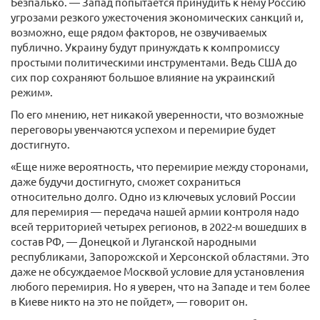
Безпалько. — Запад попытается принудить к нему Россию
угрозами резкого ужесточения экономических санкций и,
возможно, еще рядом факторов, не озвучиваемых
публично. Украину будут принуждать к компромиссу
простыми политическими инструментами. Ведь США до
сих пор сохраняют большое влияние на украинский
режим».
По его мнению, нет никакой уверенности, что возможные
переговоры увенчаются успехом и перемирие будет
достигнуто.
«Еще ниже вероятность, что перемирие между сторонами,
даже будучи достигнуто, сможет сохраниться
относительно долго. Одно из ключевых условий России
для перемирия — передача нашей армии контроля надо
всей территорией четырех регионов, в 2022-м вошедших в
состав РФ, — Донецкой и Луганской народными
республиками, Запорожской и Херсонской областями. Это
даже не обсуждаемое Москвой условие для установления
любого перемирия. Но я уверен, что на Западе и тем более
в Киеве никто на это не пойдет», — говорит он.