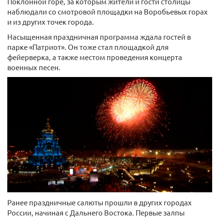
Поклонной горе, за которым жители и гости столицы
наблюдали со смотровой площадки на Воробьевых горах
и из других точек города.
Насыщенная праздничная программа ждала гостей в
парке «Патриот». Он тоже стал площадкой для
фейерверка, а также местом проведения концерта
военных песен.
Ранее праздничные салюты прошли в других городах
России, начиная с Дальнего Востока. Первые залпы