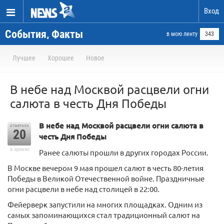
Вход
События, Факты
в мою ленту
343
Лучшее
Хорошее
Новое
В небе над Москвой расцвели огни
салюта в честь Дня Победы
В небе над Москвой расцвели огни салюта в
отметили
20
честь Дня Победы
в архиве
Ранее салюты прошли в других городах России.
В Москве вечером 9 мая прошел салют в честь 80-летия
Победы в Великой Отечественной войне. Праздничные
огни расцвели в небе над столицей в 22:00.
Фейерверк запустили на многих площадках. Одним из
самых запоминающихся стал традиционный салют на