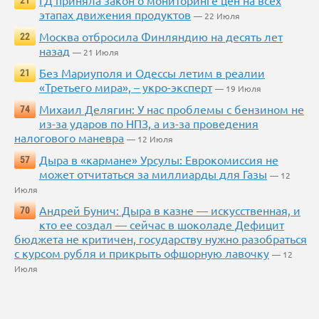
ГД приняла закон о мониторинге цен на всех
21
этапах движения продуктов
— 22 Июля
Москва отбросила Финляндию на десять лет
22
назад
— 21 Июля
Без Мариуполя и Одессы летим в реалии
21
«Третьего мира», – укро-эксперт
— 19 Июля
Михаил Делягин: У нас проблемы с бензином не
74
из-за ударов по НПЗ, а из-за проведения
налогового маневра
— 12 Июля
Дыра в «кармане» Урсулы: Еврокомиссия не
57
может отчитаться за миллиарды для Газы
— 12
Июля
Андрей Бунич: Дыра в казне — искусственная, и
70
кто ее создал — сейчас в шоколаде Дефицит
бюджета не критичен, государству нужно разобраться
с курсом рубля и прикрыть офшорную лавочку
— 12
Июля