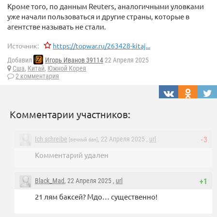
Кроме того, по данным Reuters, аналогичными уловками
уже начали пользоваться и другие страны, которые в
агентстве называть не стали.
Источник:
https://topwar.ru/263428-kitaj...
Добавил
Игорь Иванов 39114
22 Апреля 2025
Сша
,
Китай
,
Южной Корея
2 комментария
Комментарии участников:
Ich schreibe
, 22 Апреля 2025 ,
url
-3
[вечный бан]
Комментарий удален
Black_Mad
, 22 Апреля 2025 ,
url
+1
21 лям баксей? Мдо… существенно!