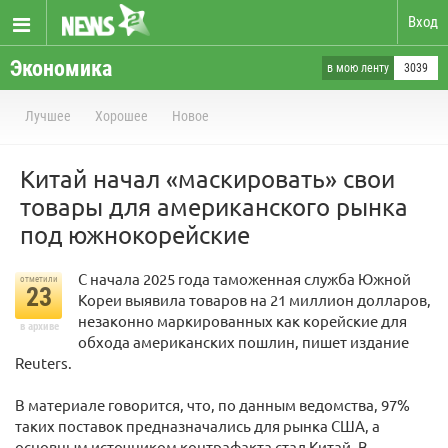
Вход
Экономика
в мою ленту
3039
Лучшее
Хорошее
Новое
Китай начал «маскировать» свои
товары для американского рынка
под южнокорейские
С начала 2025 года таможенная служба Южной
отметили
23
Кореи выявила товаров на 21 миллион долларов,
незаконно маркированных как корейские для
в архиве
обхода американских пошлин, пишет издание
Reuters.
В материале говорится, что, по данным ведомства, 97%
таких поставок предназначались для рынка США, а
основным источником контрафакта стал Китай. В