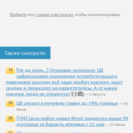
Войдите
или
станьте участником
, чтобы комментировать
Также смотрите:
[Не до жиру...] Плановая экономия. ЦБ
19
зафиксировал изменение потребительского
поведения россиян: всё чаще дробят корзину, ищут
скидки и переходят на маркетплейсы. А от каких
покупок люди не откажутся?
— 3 Августа
7
ЦБ снизил ключевую ставку до 14% годовых
20
— 24
Июля
[$99] Цена нефти марки Brent поднялась выше 99
20
долларов за баррель впервые с 22 мая
— 23 Июля