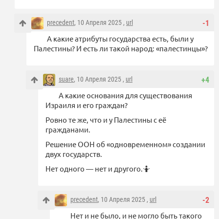
precedent
, 10 Апреля 2025 ,
url
-1
А какие атрибуты государства есть, были у
Палестины? И есть ли такой народ: «палестинцы»?
suare
, 10 Апреля 2025 ,
url
+4
А какие основания для существования
Израиля и его граждан?
Ровно те же, что и у Палестины с её
гражданами.
Решение ООН об «одновременном» создании
двух государств.
Нет одного — нет и другого.🤷
precedent
, 10 Апреля 2025 ,
url
-2
Нет и не было, и не могло быть такого