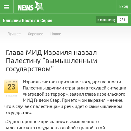
Вход
Ближний Восток и Сирия
в мою ленту
281
Лучшее
Хорошее
Новое
Глава МИД Израиля назвал
Палестину "вымышленным
государством"
Израиль считает признание государственности
отметили
23
Палестины другими странами в текущей ситуации
«наградой за террор», заявил глава израильского
в архиве
МИД Гидеон Саар. При этом он выразил мнение,
что в случае с палестинцами речь идет о «вымышленном
государстве».
«Одностороннее признание» вымышленного
палестинского государства любой страной в той