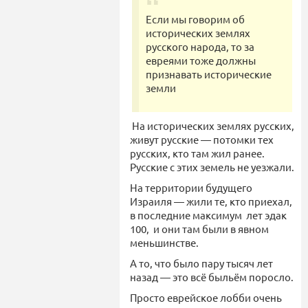
Если мы говорим об
исторических землях
русского народа, то за
евреями тоже должны
признавать исторические
земли
На исторических землях русских,
живут русские — потомки тех
русских, кто там жил ранее.
Русские с этих земель не уезжали.
На территории будущего
Израиля — жили те, кто приехал,
в последние максимум лет эдак
100, и они там были в явном
меньшинстве.
А то, что было пару тысяч лет
назад — это всё быльём поросло.
Просто еврейское лобби очень