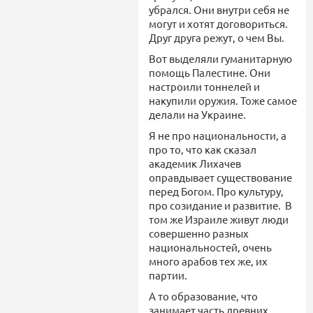
убрался. Они внутри себя не
могут и хотят договориться.
Друг друга режут, о чем Вы.
Вот выделяли гуманитарную
помощь Палестине. Они
настроили тоннелей и
накупили оружия. Тоже самое
делали на Украине.
Я не про национальности, а
про то, что как сказал
академик Лихачев
оправдывает существование
перед Богом. Про культуру,
про созидание и развитие. В
том же Израиле живут люди
совершенно разных
национальностей, очень
много арабов тех же, их
партии.
А то образование, что
занимает часть древних