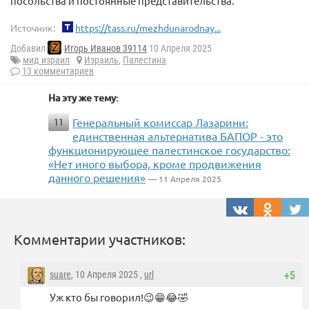
посольства и постоянные представительства.
Источник:
https://tass.ru/mezhdunarodnay...
Добавил
Игорь Иванов 39114
10 Апреля 2025
мид израил
Израиль
,
Палестина
13 комментариев
На эту же тему:
Генеральный комиссар Лазарини:
11
единственная альтернатива БАПОР - это
функционирующее палестинское государство:
«Нет иного выбора, кроме продвижения
данного решения»
— 11 Апреля 2025
Комментарии участников:
suare
, 10 Апреля 2025 ,
url
+5
Уж кто бы говорил!😉😁😂🤣