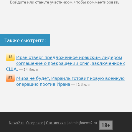
Войдите
или
станьте участником
, чтобы комментировать
Также смотрите:
Иран отверг предложенное иракским лидером
18
соглашение о прекращении огня, заключенное с
США.
— 24 Июля
Мира не будет, Израиль готовит новую военную
57
операцию против Ирана
— 12 Июля
News2.ru
:
О сервисе
|
Статистика
| admin@news2.ru
18+