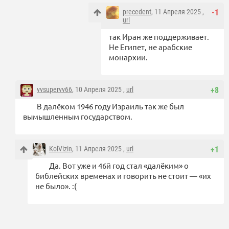
precedent
, 11 Апреля 2025 ,
-1
url
так Иран же поддерживает.
Не Египет, не арабские
монархии.
vvsupervv66
, 10 Апреля 2025 ,
url
+8
В далёком 1946 году Израиль так же был
вымышленным государством.
KolVizin
, 11 Апреля 2025 ,
url
+1
Да. Вот уже и 46й год стал «далёким» о
библейских временах и говорить не стоит — «их
не было». :(