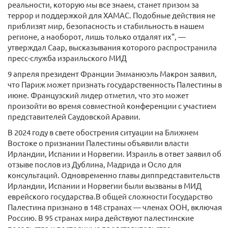
реальности, которую мы все знаем, станет призом за
террор и поддержкой для ХАМАС. Подобные действия не
приблизят мир, безопасность и стабильность в нашем
регионе, а наоборот, лишь только отдалят их", —
утверждал Саар, высказывания которого распространила
пресс-служба израильского МИД
9 апреля президент Франции Эмманюэль Макрон заявил,
что Париж может признать государственность Палестины в
июне. Французский лидер отметил, что это может
произойти во время совместной конференции с участием
представителей Саудовской Аравии.
В 2024 году в свете обострения ситуации на Ближнем
Востоке о признании Палестины объявили власти
Ирландии, Испании и Норвегии. Израиль в ответ заявил об
отзыве послов из Дублина, Мадрида и Осло для
консультаций. Одновременно главы диппредставительств
Ирландии, Испании и Норвегии были вызваны в МИД
еврейского государства.В общей сложности Государство
Палестина признано в 148 странах — членах ООН, включая
Россию. В 95 странах мира действуют палестинские