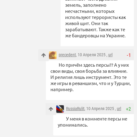
земель, заполнено
несчастными, которых
используют террористы как
живой щит. Они так
зарабатывают. Также как те
же бандеровцы на Украине.
precedent
, 10 Апреля 2025 ,
url
-1
Но причём здесь персы?? А у них
свои виды, своя борьба за влияние.
И религия лишь инструмент. Это те
же игры в реваншизм, что и у Турции,
например.
RussiaRulit
, 10 Апреля 2025 ,
url
+2
У меня в комменте персы не
упоминались.