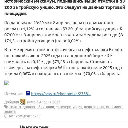
исторический максимум, поднявшись выше отметки в $3
200 за тройскую унцию. Это следует из данных торговой
площадки.
По данным на 23:29 мск 2 апреля, цена на драгметалл
росла на 1,12% и составляла $3 201,6 за тройскую унцию. К
07:00 мск 3 апреля стоимость золота замедлила рост до $3
171,5 за тройскую унцию (плюс 0,02%).
В то же время стоимость фьючерса на нефть марки Brent с
поставкой в июне 2025 года на лондонской бирже ICE
снижалась на 0,12%, до $73,28 за баррель. Стоимость
фьючерса на нефть марки WTI с поставкой в мае 2025 года
теряла 0,06% и находилась на отметке $70,03 за баррель.
Источник:
https://tass.ru/ekonomika/2358...
Добавил
suare
3 Апреля 2025
золото
,
доллар
,
облигации
,
фьючерс
,
унция
,
цена золота
,
стоимость
золота
нет комментариев
На эту же тему: