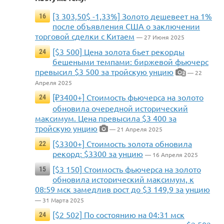
[3 303,50$ -1,33%] Золото дешевеет на 1%
16
после объявления США о заключении
торговой сделки с Китаем
— 27 Июня 2025
[$3 500] Цена золота бьет рекорды
24
бешеными темпами: биржевой фьючерс
превысил $3 500 за тройскую унцию
— 22
2
Апреля 2025
[₽3400+] Стоимость фьючерса на золото
24
обновила очередной исторический
максимум. Цена превысила $3 400 за
тройскую унцию
— 21 Апреля 2025
[$3300+] Стоимость золота обновила
22
рекорд: $3300 за унцию
— 16 Апреля 2025
[$3 150] Стоимость фьючерса на золото
15
обновила исторический максимум, к
08:59 мск замедлив рост до $3 149,9 за унцию
— 31 Марта 2025
[$2 502] По состоянию на 04:31 мск
24