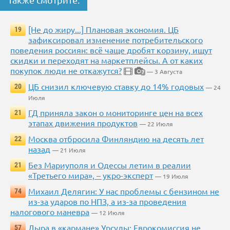
[Не до жиру...] Плановая экономия. ЦБ
19
зафиксировал изменение потребительского
поведения россиян: всё чаще дробят корзину, ищут
скидки и переходят на маркетплейсы. А от каких
покупок люди не откажутся?
— 3 Августа
7
ЦБ снизил ключевую ставку до 14% годовых
20
— 24
Июля
ГД приняла закон о мониторинге цен на всех
21
этапах движения продуктов
— 22 Июля
Москва отбросила Финляндию на десять лет
22
назад
— 21 Июля
Без Мариуполя и Одессы летим в реалии
21
«Третьего мира», – укро-эксперт
— 19 Июля
Михаил Делягин: У нас проблемы с бензином не
74
из-за ударов по НПЗ, а из-за проведения
налогового маневра
— 12 Июля
Дыра в «кармане» Урсулы: Еврокомиссия не
57