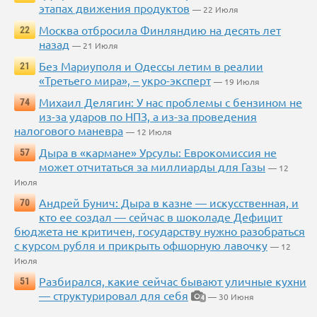
этапах движения продуктов
— 22 Июля
Москва отбросила Финляндию на десять лет
22
назад
— 21 Июля
Без Мариуполя и Одессы летим в реалии
21
«Третьего мира», – укро-эксперт
— 19 Июля
Михаил Делягин: У нас проблемы с бензином не
74
из-за ударов по НПЗ, а из-за проведения
налогового маневра
— 12 Июля
Дыра в «кармане» Урсулы: Еврокомиссия не
57
может отчитаться за миллиарды для Газы
— 12
Июля
Андрей Бунич: Дыра в казне — искусственная, и
70
кто ее создал — сейчас в шоколаде Дефицит
бюджета не критичен, государству нужно разобраться
с курсом рубля и прикрыть офшорную лавочку
— 12
Июля
Разбирался, какие сейчас бывают уличные кухни
51
— структурировал для себя
— 30 Июня
4