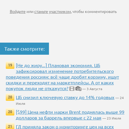
Войдите
или
станьте участником
, чтобы комментировать
Также смотрите:
[Не до жиру...] Плановая экономия. ЦБ
19
зафиксировал изменение потребительского
поведения россиян: всё чаще дробят корзину, ищут
скидки и переходят на маркетплейсы. А от каких
покупок люди не откажутся?
— 3 Августа
7
ЦБ снизил ключевую ставку до 14% годовых
20
— 24
Июля
[$99] Цена нефти марки Brent поднялась выше 99
20
долларов за баррель впервые с 22 мая
— 23 Июля
ГД приняла закон о мониторинге цен на всех
21