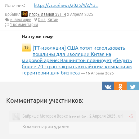
Источник:
https://vz.ru/news/2025/4/2/13...
Добавил
Игорь Иванов 39114
2 Апреля 2025
инвестиции
Сша
,
Китай
1 комментарий
На эту же тему:
[ТТ-изоляция] США хотят использовать
19
пошлины для изоляции Китая на
мировой арене: Вашингтон планирует убедить
более 70 стран закрыть китайским компаниям
территории для бизнеса
— 16 Апреля 2025
Комментарии участников:
Байрише Моторен Верке
, 2 Апреля 2025 ,
url
-5
[вечный бан]
Комментарий удален