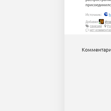
присоединился
Источник:
h
Добавил
Иго
санкции
Ро
нет коммента
Комментари