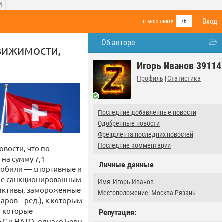
И
Вход
в мою ленту
76
Об авторе
вижимости,
Игорь Иванов 39114
Профиль
|
Статистика
Последние добавленные новости
Одобренные новости
Френдлента последних новостей
Последние комментарии
вости, что по
на сумму 7,1
Личные данные
мобили — спортивные и
щие санкционированным
Имя: Игорь Иванов
 активы, замороженные
Местоположение: Москва-Рязань
ров – ред.), к которым
а которые
Репутация:
ЕС и НАТО, однако Берн