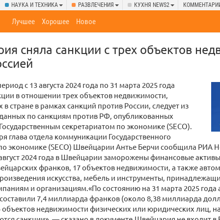
НАУКА И ТЕХНИКА
РАЗВЛЕЧЕНИЯ
КУХНЯ NEWS2
КОММЕНТАРИ
Лучшее
Хорошее
Новое
ия сняла санкции с трех объектов нед
оссией
риод с 13 августа 2024 года по 31 марта 2025 года
кции в отношении трех объектов недвижимости,
в стране в рамках санкций против России, следует из
данных по санкциям против РФ, опубликованных
Государственным секретариатом по экономике (SECO).
ря глава отдела коммуникации Государственного
по экономике (SECO) Швейцарии Антье Берчи сообщила РИА Но
август 2024 года в Швейцарии заморожены финансовые активы 
ейцарских франков, 17 объектов недвижимости, а также авто
 произведения искусства, мебель и инструменты, принадлежа
паниям и организациям.«По состоянию на 31 марта 2025 года
составили 7,4 миллиарда франков (около 8,38 миллиарда долла
 объектов недвижимости физических или юридических лиц, н
тся санкции», — сказано в документе.Швейцария не входит в 