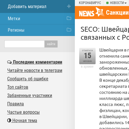
КОРОНАВИРУС
НОВОСТИ
Добавить материал
Санкции
Метки
SECO: Швейцар
Регионы
связанных с Р
Швейцария в пе
отметили
15
отменила сан
замороженных 
Последние комментарии
человек
в архиве
обновленных 
Читайте новости в телеграм
швейцарским 
Сообщить об ошибке
В конце декаб
секретариата 
Топ сайтов
состоянию на 
Забаненные участники
миллиарда шв
Правила
класса люкс,
физлицам, ком
Частые вопросы
в Швейцарии, 
Ночная тема
добавились 14
распространяю