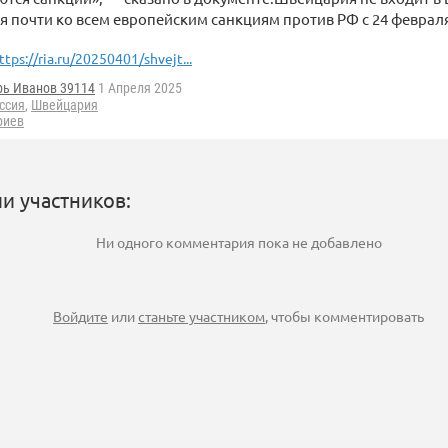
 почти ко всем европейским санкциям против РФ с 24 февраля
ttps://ria.ru/20250401/shvejt...
рь Иванов 39114
1 Апреля 2025
ссия
,
Швейцария
риев
и участников:
Ни одного комментария пока не добавлено
Войдите
или
станьте участником
, чтобы комментировать