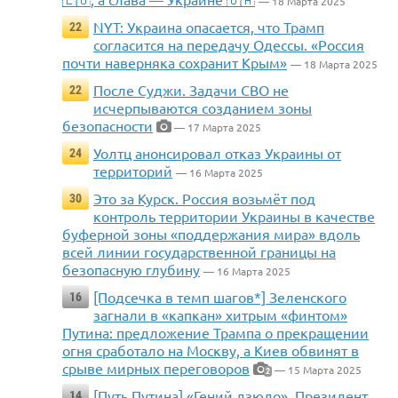
— 18 Марта 2025
NYT: Украина опасается, что Трамп
22
согласится на передачу Одессы. «Россия
почти наверняка сохранит Крым»
— 18 Марта 2025
После Суджи. Задачи СВО не
22
исчерпываются созданием зоны
безопасности
— 17 Марта 2025
Уолтц анонсировал отказ Украины от
24
территорий
— 16 Марта 2025
Это за Курск. Россия возьмёт под
30
контроль территории Украины в качестве
буферной зоны «поддержания мира» вдоль
всей линии государственной границы на
безопасную глубину
— 16 Марта 2025
[Подсечка в темп шагов*] Зеленского
16
загнали в «капкан» хитрым «финтом»
Путина: предложение Трампа о прекращении
огня сработало на Москву, а Киев обвинят в
срыве мирных переговоров
— 15 Марта 2025
2
[Путь Путина] «Гений дзюдо». Президент
14