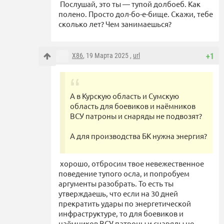
Послушай, это ты — тупой долбоеб. Как
полено. Просто дол-бо-е-бище. Скажи, тебе
сколько лет? Чем занимаешься?
X86
, 19 Марта 2025 ,
url
+1
А в Курскую область и Сумскую
область для боевиков и наёмников
ВСУ патроны и снаряды не подвозят?
А для производства БК нужна энергия?
хорошо, отбросим твое невежественное
поведение тупого осла, и попробуем
аргументы разобрать. То есть ты
утверждаешь, что если на 30 дней
прекратить удары по энергетической
инфраструктуре, то для боевиков и
наёмников ВСУ патроны и снаряды не