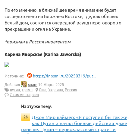
По его мнению, в ближайшее время внимание будет
сосредоточено на Ближнем Востоке, где, как объявил
Белый дом, состоится очередной раунд переговоров о
прекращении огня на Украине.
*признан в России иноагентом
Карина Яворская (Karina Jaworska)
Источник:
https://inosmi.ru/20250319/put...
Добавил
suare
19 Марта 2025
путин
,
трамп
Сша
,
Украина
,
Россия
7 комментариев
На эту же тему:
Джон Миршаймер: «Я поступил бы так же,
26
как Путин и начал боевые действия даже
раньше. Путин – первоклассный стратег и