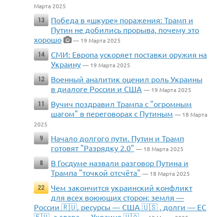
Марта 2025
Победа в «шкуре» поражения: Трамп и
13
Путин не добились прорыва, почему это
хорошо
— 19 Марта 2025
СМИ: Европа ускоряет поставки оружия на
14
Украину
— 19 Марта 2025
Военный аналитик оценил роль Украины
12
в диалоге России и США
— 19 Марта 2025
Вучич поздравил Трампа с "огромным
11
шагом" в переговорах с Путиным
— 18 Марта
2025
Начало долгого пути. Путин и Трамп
9
готовят "Разрядку 2.0"
— 18 Марта 2025
В Госдуме назвали разговор Путина и
8
Трампа "точкой отсчёта"
— 18 Марта 2025
Чем закончится украинский конфликт
22
для всех воюющих сторон: земля —
России 🇷🇺, ресурсы — США 🇺🇸 , долги — ЕС
🇪🇺, а слава — Украине 🇺🇦