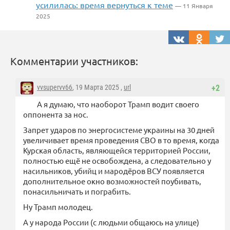
усилилась: время вернуться к теме
— 11 Января
2025
Комментарии участников:
vvsupervv66
, 19 Марта 2025 ,
url
+2
А я думаю, что наоборот Трамп водит своего
оппонента за нос.
Запрет ударов по энергосистеме украины на 30 дней
увеличивает время проведения СВО в то время, когда
Курская область, являющейся территорией России,
полностью ещё не освобождена, а следовательно у
насильников, убийц и мародёров ВСУ появляется
дополнительное окно возможностей поубивать,
понасильничать и пограбить.
Ну Трамп молодец.
А у народа России (с людьми общаюсь на улице)