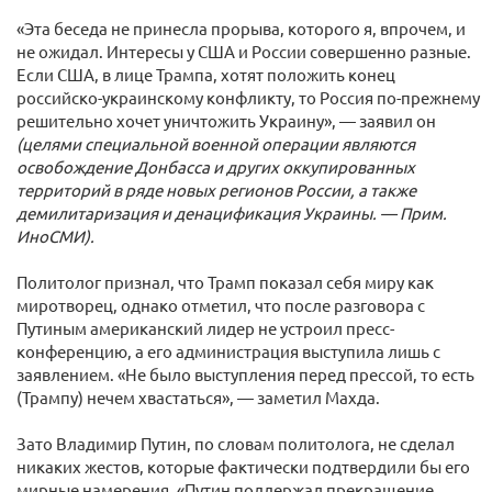
«Эта беседа не принесла прорыва, которого я, впрочем, и
не ожидал. Интересы у США и России совершенно разные.
Если США, в лице Трампа, хотят положить конец
российско-украинскому конфликту, то Россия по-прежнему
решительно хочет уничтожить Украину», — заявил он
(целями специальной военной операции являются
освобождение Донбасса и других оккупированных
территорий в ряде новых регионов России, а также
демилитаризация и денацификация Украины. — Прим.
ИноСМИ).
Политолог признал, что Трамп показал себя миру как
миротворец, однако отметил, что после разговора с
Путиным американский лидер не устроил пресс-
конференцию, а его администрация выступила лишь с
заявлением. «Не было выступления перед прессой, то есть
(Трампу) нечем хвастаться», — заметил Махда.
Зато Владимир Путин, по словам политолога, не сделал
никаких жестов, которые фактически подтвердили бы его
мирные намерения. «Путин поддержал прекращение