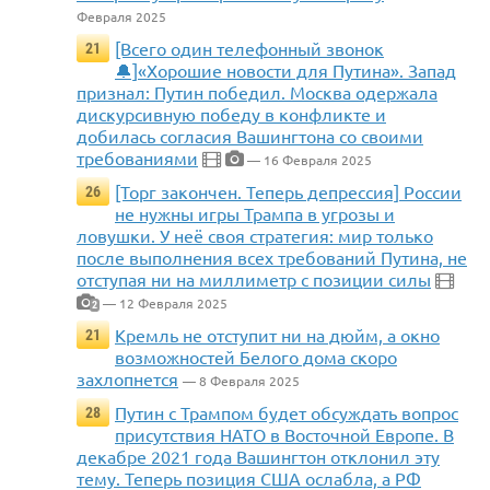
Февраля 2025
[Всего один телефонный звонок
21
🔔]«Хорошие новости для Путина». Запад
признал: Путин победил. Москва одержала
дискурсивную победу в конфликте и
добилась согласия Вашингтона со своими
требованиями
— 16 Февраля 2025
[Торг закончен. Теперь депрессия] России
26
не нужны игры Трампа в угрозы и
ловушки. У неё своя стратегия: мир только
после выполнения всех требований Путина, не
отступая ни на миллиметр с позиции силы
— 12 Февраля 2025
2
Кремль не отступит ни на дюйм, а окно
21
возможностей Белого дома скоро
захлопнется
— 8 Февраля 2025
Путин с Трампом будет обсуждать вопрос
28
присутствия НАТО в Восточной Европе. В
декабре 2021 года Вашингтон отклонил эту
тему. Теперь позиция США ослабла, а РФ