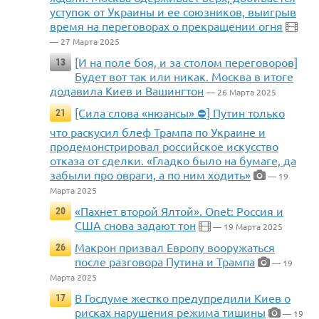
уступок от Украины и ее союзников, выигрыв
время на переговорах о прекращении огня
— 27 Марта 2025
[И на поле боя, и за столом переговоров]
13
Будет вот так или никак. Москва в итоге
додавила Киев и Вашингтон
— 26 Марта 2025
[Сила слова «нюансы» ⛔] Путин только
21
что раскусил блеф Трампа по Украине и
продемонстрировал российское искусство
отказа от сделки. «Гладко было на бумаге, да
забыли про овраги, а по ним ходить»
— 19
Марта 2025
«Пахнет второй Ялтой». Onet: Россия и
20
США снова задают тон
— 19 Марта 2025
Макрон призвал Европу вооружаться
26
после разговора Путина и Трампа
— 19
Марта 2025
В Госдуме жестко предупредили Киев о
17
рисках нарушения режима тишины
— 19