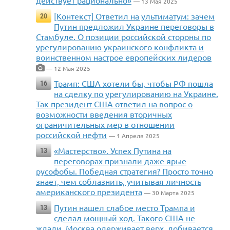
действует рационально»
— 13 Мая 2025
[Контекст] Ответил на ультиматум: зачем
20
Путин предложил Украине переговоры в
Стамбуле. О позиции российской стороны по
урегулированию украинского конфликта и
воинственном настрое европейских лидеров
— 12 Мая 2025
Трамп: США хотели бы, чтобы РФ пошла
16
на сделку по урегулированию на Украине.
Так президент США ответил на вопрос о
возможности введения вторичных
ограничительных мер в отношении
российской нефти
— 1 Апреля 2025
«Мастерство». Успех Путина на
13
переговорах признали даже ярые
русофобы. Победная стратегия? Просто точно
знает, чем соблазнить, учитывая личность
американского президента
— 30 Марта 2025
Путин нашел слабое место Трампа и
13
сделал мощный ход. Такого США не
ждали. Москва одерживает верх, добивается