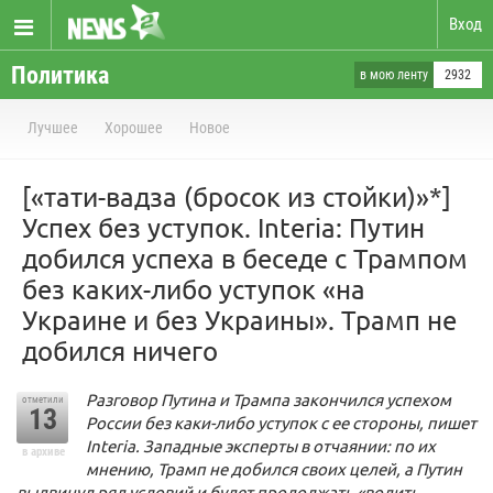
Вход
Политика
в мою ленту
2932
Лучшее
Хорошее
Новое
[«тати-вадза (бросок из стойки)»*]
Успех без уступок. Interia: Путин
добился успеха в беседе с Трампом
без каких-либо уступок «на
Украине и без Украины». Трамп не
добился ничего
Разговор Путина и Трампа закончился успехом
отметили
13
России без каки-либо уступок с ее стороны, пишет
Interia. Западные эксперты в отчаянии: по их
в архиве
мнению, Трамп не добился своих целей, а Путин
выдвинул ряд условий и будет продолжать «водить