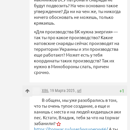
будут подвозить? На чем основано такое
утверждение? Да ни на чем же, ты никогда
ничего обосновать не можешь, только
крякаешь.
«Для производства БК нужна энергия» —
так ты про какое производство? Какие
натовские снаряды сейчас производят на
территории Украины и эти производства
еще работают? Может есть у тебя
координаты таких производств? Так их
нужно в Минобороны слать, причем
срочно.
X86
, 19 Марта 2025 ,
url
+1
В общем, мы уже разобрались в том,
что ты очень тупое создание, а еще и
хамишь с места и на людей кидаешься аки
пес. Кстати, Владик, тебя за что на topwar
забанили?
https://topwar.ru/user/vvsupervv66/
А ты,