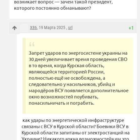
возникает вопрос — зачем такой президент,
которого постоянно обманывают?
X86
, 19 Марта 2025 ,
url
+1
Запрет ударов по энергосистеме украины на
30 дней увеличивает время проведения СВО
в то время, когда Курская область,
являющейся территорией России,
полностью ещё не освобождена, а
следовательно у насильников, убийц и
мародёров ВСУ появляется дополнительное
окно возможностей поубивать,
понасильничать и пограбить.
как удары по энергетической инфраструктуре
связаны с ВСУ в Курской области? Боевики ВСУ в
Курской области запитаны от электростанций на
Украине? Никакого «окна возможностей» им это