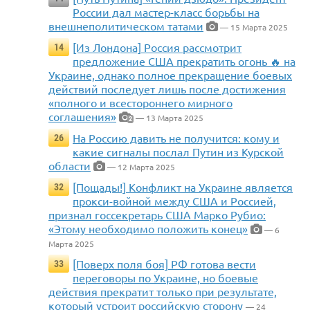
России дал мастер-класс борьбы на
внешнеполитическом татами
— 15 Марта 2025
[Из Лондона] Россия рассмотрит
14
предложение США прекратить огонь 🔥 на
Украине, однако полное прекращение боевых
действий последует лишь после достижения
«полного и всестороннего мирного
соглашения»
— 13 Марта 2025
2
На Россию давить не получится: кому и
26
какие сигналы послал Путин из Курской
области
— 12 Марта 2025
[Пощады!] Конфликт на Украине является
32
прокси-войной между США и Россией,
признал госсекретарь США Марко Рубио:
«Этому необходимо положить конец»
— 6
Марта 2025
[Поверх поля боя] РФ готова вести
33
переговоры по Украине, но боевые
действия прекратит только при результате,
который устроит российскую сторону
— 24