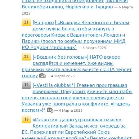
Великобританию, Норвегию и Турцию
— 6 Марта
2025
[На троих] «Выходка Зеленского в Белом
21
доме нужна была, чтобы втянуть в
переговоры Киева с Вашингтоном Лондон и
Париж» (посол по особым поручениям МИД
РФ Родион Мирошник)
— 6 Марта 2025
[«Всадник без головы»] НАТО вскоре
22
распадётся и исчезнет. Уже видны
признаки заката альянса: вместе с США теряет
голову
— 4 Марта 2025
2
[«Vesti la giubba»*] Главная проигравшая
12
повержена. Предстоит уточнить масштабы
потерь, но стало совершенно очевидно, что
Украина уже проиграла в конфликте. «Надеть
костюм»!*
— 4 Марта 2025
2
«Иллюзия, давно утратившая смысл».
19
Коллективный Запад исчез, очередь за
ЕС. Переживет ли Европейский Союз
нынешний кризис вообще? «Печат»: конфликт