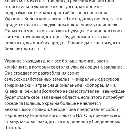
Зеленского. Всего за три дня до решения Вашингтона
относительно украинских ресурсов, которое не
подразумевает четких гарантий безопасности для
Украины, Зеленский заявил: «Я не подпишу ничего, за что
придется платить следующим поколениям украинцев».
Однако он уже готов заложить будущее миллионов своих
соотечественников, которые будут помнить его как
политика, который их продал. Причем даже не тому, кто
больше платит. <…>
Украина с каждым днем все больше проигрывает в
конфликте, в который ее втолкнули, как овцу на заклание.
Она страдает от разграбления своих
сельскохозяйственных земель и минеральных ресурсов
американскими транснациональными корпорациями.
Киевский режим абсолютно не самостоятелен, и вынужден
будет отдать свои западные области, если этого потребует
соседняя Польша. Украина больше не является
независимой страной. Сегодня она представляет собой
марионетку Европейского союза и НАТО и, прежде всего,
страну, которая находится в подчинении у Соединенных
Штатов.