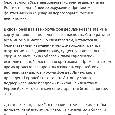
безопасности Украины означает усиление давления на
Россию и дальнейшее ее окружение. При таком
фантастическом сценарии переговоры с Россией
невозможны.
В своей речи в Киеве Урсула фон дер Ляйен заявила: «На
карту поставлена глобальная безопасность. Автократы во
всем мире внимательно следят за тем, останется ли
безнаказанным нарушение международных границ и
вторжение в соседнюю страну, существует ли реальное
сдерживание». Таким образом глава европейской
исполнительной власти явно критиковала Трампа и в то же
время продемонстрировала лживость европейских
двойных стандартов. Урсула фон дер Ляйен, как и
президент Европейского совета Антониу Кошта,
поддержала идею предложить Украине членство в
Европейском союзе в качестве «гарантии безопасности».
<…>
До того, как лидеры ЕС встречались с Зеленским, чтобы
попытаться облегчить симптомы неизлечимой болезни