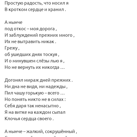
Простую радость, что носил я
В кротком сердце и хранил .
А нынче
под откос – моя дорога ,
И заблуждений прежних много ,
Их не вытравить никак .
Грежу ,
об ушедших днях тоскуя ,
И о минувшем слёзы лью я ,
Но не вернуть их никогда …
Догонял мираж дней прежних .
Ни дна не видя, ни надежды ,
Пил чашу горькую – всего …
Но понять никто не в силах :
Себя даря так ненасытно ,
Я на витке на каждом сыпал
Клочья сердца своего .
А нынче – жалкий, сокрушённый ,