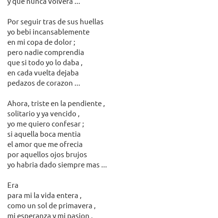
y que nunca volvera ...
Por seguir tras de sus huellas
yo bebi incansablemente
en mi copa de dolor ;
pero nadie comprendia
que si todo yo lo daba ,
en cada vuelta dejaba
pedazos de corazon ...
Ahora, triste en la pendiente ,
solitario y ya vencido ,
yo me quiero confesar ;
si aquella boca mentia
el amor que me ofrecia
por aquellos ojos brujos
yo habria dado siempre mas ...
Era
para mi la vida entera ,
como un sol de primavera ,
mi esperanza y mi pasion .