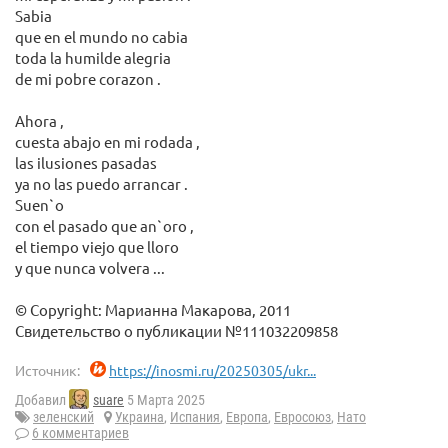
Sabia
que en el mundo no cabia
toda la humilde alegria
de mi pobre corazon .
Ahora ,
cuesta abajo en mi rodada ,
las ilusiones pasadas
ya no las puedo arrancar .
Suen`o
con el pasado que an`oro ,
el tiempo viejo que lloro
y que nunca volvera ...
© Copyright: Марианна Макарова, 2011
Свидетельство о публикации №111032209858
Источник:
https://inosmi.ru/20250305/ukr...
Добавил
suare
5 Марта 2025
зеленский
Украина
,
Испания
,
Европа
,
Евросоюз
,
Нато
6 комментариев