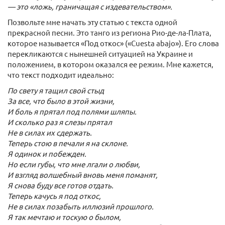
— это «ложь, граничащая с издевательством».
Позвольте мне начать эту статью с текста одной
прекрасной песни. Это танго из региона Рио-де-ла-Плата,
которое называется «Под откос» («Cuesta abajo»). Его слова
перекликаются с нынешней ситуацией на Украине и
положением, в котором оказался ее режим. Мне кажется,
что текст подходит идеально:
По свету я тащил свой стыд
За все, что было в этой жизни,
И боль я прятал под полями шляпы.
И сколько раз я слезы прятал
Не в силах их сдержать.
Теперь стою в печали я на склоне.
Я одинок и побежден.
Но если губы, что мне лгали о любви,
И взгляд волшебный вновь меня поманят,
Я снова буду все готов отдать.
Теперь качусь я под откос,
Не в силах позабыть иллюзий прошлого.
Я так мечтаю и тоскую о былом,