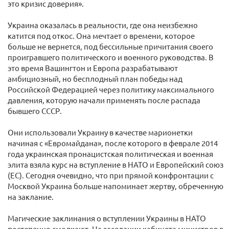
это кризис доверия».
Украина оказалась в реальности, где она неизбежно
катится под откос. Она мечтает о времени, которое
больше не вернется, под бессильные причитания своего
проигравшего политического и военного руководства. В
это время Вашингтон и Европа разрабатывают
амбициозный, но бесплодный план победы над
Российской Федерацией через политику максимального
давления, которую начали применять после распада
бывшего СССР.
Они использовали Украину в качестве марионетки
начиная с «Евромайдана», после которого в феврале 2014
года украинская пронацистская политическая и военная
элита взяла курс на вступление в НАТО и Европейский союз
(ЕС). Сегодня очевидно, что при прямой конфронтации с
Москвой Украина больше напоминает жертву, обреченную
на заклание.
Магические заклинания о вступлении Украины в НАТО
постепенно смолкают. На заседании кабинета министров в