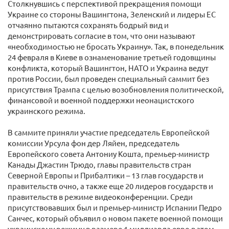
Столкнувшись с перспективой прекращения помощи
Украине со стороны Вашингтона, Зеленский и лидеры ЕС
отчаянно пытаются сохранять бодрый вид и
демонстрировать согласие в том, что они называют
«необходимостью не бросать Украину». Так, в понедельник
24 февраля в Киеве в ознаменование третьей годовщины
конфликта, который Вашингтон, НАТО и Украина ведут
против России, был проведен специальный саммит без
присутствия Трампа с целью возобновления политической,
финансовой и военной поддержки неонацистского
украинского режима.
В саммите приняли участие председатель Европейской
комиссии Урсула фон дер Ляйен, председатель
Европейского совета Антониу Кошта, премьер-министр
Канады Джастин Трюдо, главы правительств стран
Северной Европы и Прибалтики – 13 глав государств и
правительств очно, а также еще 20 лидеров государств и
правительств в режиме видеоконференции. Среди
присутствовавших был и премьер-министр Испании Педро
Санчес, который объявил о новом пакете военной помощи
украинскому режиму в размере 1 миллиарда евро в этом