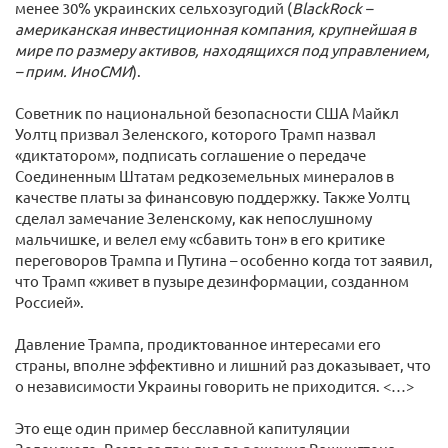
менее 30% украинских сельхозугодий (
BlackRock –
американская инвестиционная компания, крупнейшая в
мире по размеру активов, находящихся под управлением,
– прим. ИноСМИ
).
Советник по национальной безопасности США Майкл
Уолтц призвал Зеленского, которого Трамп назвал
«диктатором», подписать соглашение о передаче
Соединенным Штатам редкоземельных минералов в
качестве платы за финансовую поддержку. Также Уолтц
сделал замечание Зеленскому, как непослушному
мальчишке, и велел ему «сбавить тон» в его критике
переговоров Трампа и Путина – особенно когда тот заявил,
что Трамп «живет в пузыре дезинформации, созданном
Россией».
Давление Трампа, продиктованное интересами его
страны, вполне эффективно и лишний раз доказывает, что
о независимости Украины говорить не приходится. <…>
Это еще один пример бесславной капитуляции