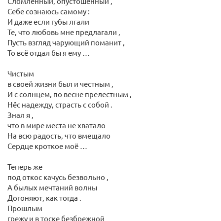
Сломленный, опустошённый ,
Себе сознаюсь самому :
И даже если губы лгали
Те, что любовь мне предлагали ,
Пусть взгляд чарующий поманит ,
То всё отдал бы я ему …
Чистым
в своей жизни был и честным ,
И с солнцем, по весне прелестным ,
Нёс надежду, страсть с собой .
Знал я ,
что в мире места не хватало
На всю радость, что вмещало
Сердце кроткое моё …
Теперь же
под откос качусь безвольно ,
А былых мечтаний волны
Догоняют, как тогда .
Прошлым
грежу и в тоске безбрежной