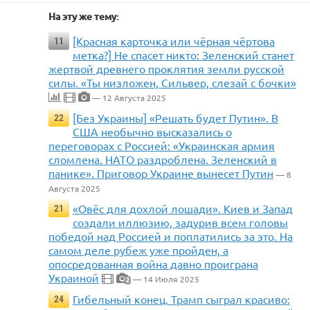
На эту же тему:
[Красная карточка или чёрная чёртова
11
метка?] Не спасет никто: Зеленский станет
жертвой древнего проклятия земли русской
силы. «Ты низложен, Сильвер, слезай с бочки»
— 12 Августа 2025
[Без Украины] «Решать будет Путин». В
22
США необычно высказались о
переговорах с Россией: «Украинская армия
сломлена. НАТО раздроблена. Зеленский в
панике». Приговор Украине вынесет Путин
— 8
Августа 2025
«Овёс для дохлой лошади». Киев и Запад
21
создали иллюзию, задурив всем головы
победой над Россией и поплатились за это. На
самом деле рубеж уже пройден, а
опосредованная война давно проиграна
Украиной
— 14 Июля 2025
2
Гибельный конец. Трамп сыграл красиво:
24