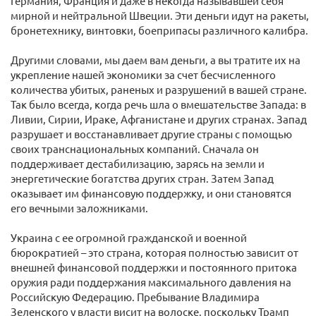
Германия, Франция и даже в некогда называвшей себя
мирной и нейтральной Швеции. Эти деньги идут на ракеты,
бронетехнику, винтовки, боеприпасы различного калибра.
Другими словами, мы даем вам деньги, а вы тратите их на
укрепление нашей экономики за счет бесчисленного
количества убитых, раненых и разрушений в вашей стране.
Так было всегда, когда речь шла о вмешательстве Запада: в
Ливии, Сирии, Ираке, Афганистане и других странах. Запад
разрушает и восстанавливает другие страны с помощью
своих транснациональных компаний. Сначала он
поддерживает дестабилизацию, зарясь на земли и
энергетические богатства других стран. Затем Запад
оказывает им финансовую поддержку, и они становятся
его вечными заложниками.
Украина с ее огромной гражданской и военной
бюрократией – это страна, которая полностью зависит от
внешней финансовой поддержки и постоянного притока
оружия ради поддержания максимального давления на
Российскую Федерацию. Пребывание Владимира
Зеленского у власти висит на волоске, поскольку Трамп