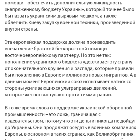
помощи – обеспечить дополнительную ликвидность
«напряженному бюджету Украины», который точнее было
бы назвать украинским дырявым мешком, а также
облегчить Киеву закупку военной техники, произведенной
внутри страны.
Эта европейская поддержка должна производить
впечатление братской бескорыстной помощи
восточноевропейскому партнеру. Но это не так:
пополнение украинского бюджета удерживает эту страну
от окончательного крушения и распада, которые привели
бы к появлению в Европе миллионов новых мигрантов. А в
данный момент Европейский союз испытывает натиск со
стороны усиливающихся ультраправых движений,
которые жестко выступают против иммиграции.
В то же время слова о поддержке украинской оборонной
промышленности – это ложь, граничащая с
издевательством, потому что эти деньги никогда не дойдут
до Украины. Они продолжат оседать в военных компаниях
Европы, в основном в таких странах, как Великобритания,