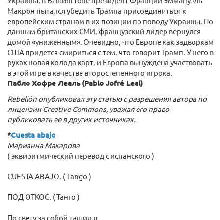
Украины, в Вашингтоне президент Франции Эммануэль
Макрон пытался убедить Трампа присоединиться к
европейским странам в их позиции по поводу Украины. По
данным британских СМИ, французский лидер вернулся
домой «униженным». Очевидно, что Европе как задворкам
США придется смириться с тем, что говорит Трамп. У него в
руках новая колода карт, и Европа вынуждена участвовать
в этой игре в качестве второстепенного игрока.
Пабло Хофре Леаль (Pablo Jofré Leal)
Rebelión опубликовал эту статью с разрешения автора по
лицензии Creative Commons, уважая его право
публиковать ее в других источниках.
*
Cuesta abajo
Марианна Макарова
( эквиритмический перевод с испанского )
CUESTA ABAJO. ( Tango )
ПОД ОТКОС. ( Танго )
По свету за собой тащил я