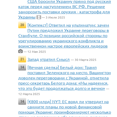
США бросили Украину прямо под русский
каток перед наступлением ВС РФ. Решение
заморозить поставки оружия - катастрофа для
Украины
— 3 Июля 2025
[Контекст] Ответил на ультиматум: зачем
20
Путин предложил Украине переговоры в
Стамбуле. О позиции российской стороны по
урегулированию украинского конфликта и
воинственном настрое европейских лидеров
— 12 Мая 2025
Запад утратил Смысл
21
— 30 Марта 2025
[Вечная сделка] Белый дом: Трамп
14
поставил Зеленского на место. Вашингтон
доволен переговорами с Украиной, отметила
пресс-секретарь Белого дома: «Мы надеемся,
что это будет продолжаться долго и вечно»
—
12 Марта 2025
[€800 млрд] NYT: ЕС вряд ли утвердит на
14
саммите планы по новой финансовой
помощи Украине: проинформируют несколько
стран, не входящих в объединение, включая