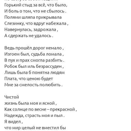
Горький стыд за всё, что было,
И боль о том, что не сбылось .
Полями шляпа прикрывала
Слезинку, что вдруг набежала ,
Навернулась, задрожала ,
А сдержать не удалось .
Ведь прошёл дорог немало ,
Изгоем был, судьба ломала ,
В пух и прах смогла разбить .
Робок был иль безрассуден ,
Лишь была б понятна людям
Плата, что ценою будет
Мне за смелость полюбить .
Чистой
жизнь была моя и ясной ,
Как солнце по весне – прекрасной ,
Надежда, страсть моя и пыл .
Я видел ,
что мир целый не вместил бы