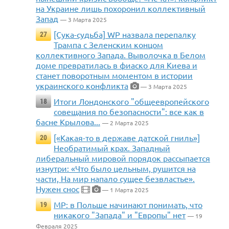
на Украине лишь похоронил коллективный
Запад
— 3 Марта 2025
[Сука-судьба] WP назвала перепалку
27
Трампа с Зеленским концом
коллективного Запада. Выволочка в Белом
доме превратилась в фиаско для Киева и
станет поворотным моментом в истории
украинского конфликта
— 3 Марта 2025
Итоги Лондонского "общеевропейского
18
совещания по безопасности": все как в
басне Крылова...
— 2 Марта 2025
[«Какая-то в державе датской гниль»]
20
Необратимый крах. Западный
либеральный мировой порядок рассыпается
изнутри: «Что было цельным, рушится на
части, На мир напало сущее безвластье».
Нужен снос
— 1 Марта 2025
MP: в Польше начинают понимать, что
19
никакого "Запада" и "Европы" нет
— 19
Февраля 2025