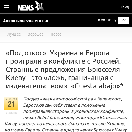
Вход
Аналитические статьи
в мою ленту
358
Лучшее
Хорошее
Новое
«Под откос». Украина и Европа
проиграли в конфликте с Россией.
Странные предложения Брюсселя
Киеву - это «ложь, граничащая с
издевательством»: «Cuesta abajo»*
Поддерживая антироссийский раж Зеленского,
отметили
21
Евросоюз сам себя ставит в положение
проигравшей стороны в украинском конфликте,
в архиве
пишет Rebelión. «Помощь», которую ЕС оказывает
Киеву, доведет до печального финала не только Украину,
но и саму Европу. Странные предложения Брюсселя Киеву