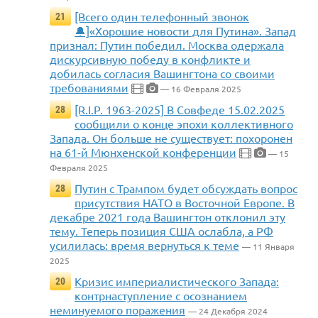
[Всего один телефонный звонок
21
🔔]«Хорошие новости для Путина». Запад
признал: Путин победил. Москва одержала
дискурсивную победу в конфликте и
добилась согласия Вашингтона со своими
требованиями
— 16 Февраля 2025
[R.I.P. 1963-2025] В Совфеде 15.02.2025
28
сообщили о конце эпохи коллективного
Запада. Он больше не существует: похоронен
на 61-й Мюнхенской конференции
— 15
Февраля 2025
Путин с Трампом будет обсуждать вопрос
28
присутствия НАТО в Восточной Европе. В
декабре 2021 года Вашингтон отклонил эту
тему. Теперь позиция США ослабла, а РФ
усилилась: время вернуться к теме
— 11 Января
2025
Кризис империалистического Запада:
20
контрнаступление с осознанием
неминуемого поражения
— 24 Декабря 2024