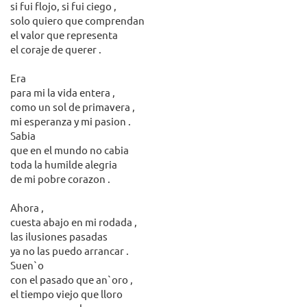
si fui flojo, si fui ciego ,
solo quiero que comprendan
el valor que representa
el coraje de querer .
Era
para mi la vida entera ,
como un sol de primavera ,
mi esperanza y mi pasion .
Sabia
que en el mundo no cabia
toda la humilde alegria
de mi pobre corazon .
Ahora ,
cuesta abajo en mi rodada ,
las ilusiones pasadas
ya no las puedo arrancar .
Suen`o
con el pasado que an`oro ,
el tiempo viejo que lloro