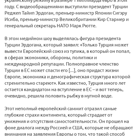
году. С видеообращениями выступили президент Турции
Реджеп Тайип Эрдоган, премьер-министр Японии Сигэру
Исиба, премьер-министр Великобритании Кир Стармер и
генеральный секретарь НАТО Марк Рютте.
В этом медийном шоу выделялась фигура президента
Турции Эрдогана, который заявил: «Только Турция может
вывести Европейский союз из тупика, в который он попал,
в сферах экономики, обороны, политики и
международной репутации. Полноправное членство
Турции в ЕС может спасти его [...], оно придаст жизни
Европе, экономика и демографическая структура которой
стремительно стареют». Как известно, Турция много лет
остается кандидатом на вступление в ЕС – и вот теперь,
очевидно, решила половить рыбку в мутной воде.
Этот неполный европейский саммит отразил самые
глубокие страхи континента, который страдает от
унижения и отсутствия самостоятельности. Он прошел на
фоне диалога между Россией и США, которые не обращают
внимания на заявления Европы о том, что такой способ