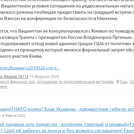
 Вашингтоном условия соглашения по редкоземельным метал
иевского режима пообещал предоставить на грядущей встрече 
 Вэнсом на конференции по безопасности в Мюнхене.
тся, что Вашингтон не консультировался с Киевом по поводу 
азговора Трампа с президентом России Владимиром Путиным.
о подчеркивает отход новой администрации США от политики 
 одним из принципов которой являлся формальный запрет обс
ямого участия Киева.
ttps://topwar.ru/259326-cnn-z...
рь Иванов 39114
13 Февраля 2025
нистр финансов сша
,
соглашение по редкоземельным металлам
Сша
,
Ук
риев
надо!] НАТО конец? Крах Украины - предвестник гибели ат
 6 Марта 2025
й подарок ему поднесли - коло́сник горелый и ржавый»] 
? США её заберут за долги и без всякого соглашения! Ев