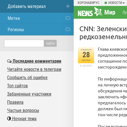
КОРОНАВИРУС
НОВОСТИ
Добавить материал
Мир
Лу
Метки
CNN: Зеленски
Регионы
редкоземельн
Глава киевск
отметили
28
предложенное
соглашение п
Последние комментарии
человек
в архиве
месторождени
Читайте новости в телеграм
Сообщить об ошибке
По информаци
на личную вс
Топ сайтов
обсуждения «
Забаненные участники
заключить «ф
Правила
предлагалось 
должен был п
Частые вопросы
том числе ре
Ночная тема
После встречи