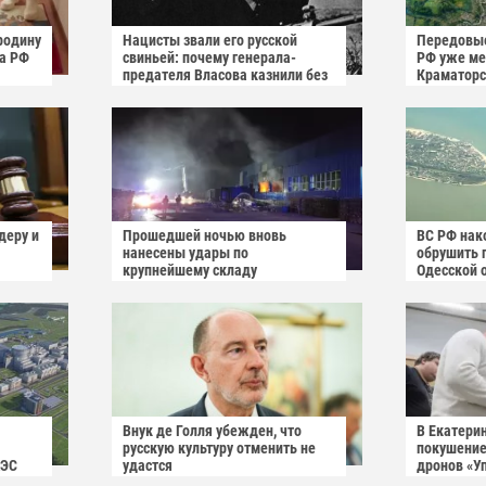
родину
Нацисты звали его русской
Передовые
га РФ
свиньей: почему генерала-
РФ уже мен
предателя Власова казнили без
Краматорс
публичного суда
деру и
Прошедшей ночью вновь
ВС РФ нак
нанесены удары по
обрушить 
крупнейшему складу
Одесской 
украинского маркетплейса
Rozetka
Внук де Голля убежден, что
В Екатери
русскую культуру отменить не
покушение
АЭС
удастся
дронов «У