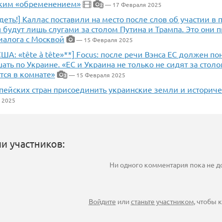
таким «обременением»
— 17 Февраля 2025
2
идеть!] Каллас поставили на место после слов об участии в 
будут лишь слугами за столом Путина и Трампа. Это они 
диалога с Москвой
— 15 Февраля 2025
США: «tête à tête»**] Focus: после речи Вэнса ЕС должен пон
ать по Украине. «ЕС и Украина не только не сидят за стол
тся в комнате»
— 15 Февраля 2025
3
пейских стран присоединить украинские земли и историче
 2025
и участников:
Ни одного комментария пока не 
Войдите
или
станьте участником
, чтобы