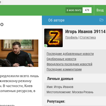
И
Вход
в мою ленту
479
Об авторе
по
Игорь Иванов 39114
Профиль
|
Статистика
Последние добавленные новости
Одобренные новости
Френдлента последних новостей
Последние комментарии
предложили всего лишь
Личные данные
 киевскому режиму
 В частности, Киев
Имя: Игорь Иванов
опаемых ресурсов, в
Местоположение: Москва-Рязань
Репутация:
изировать