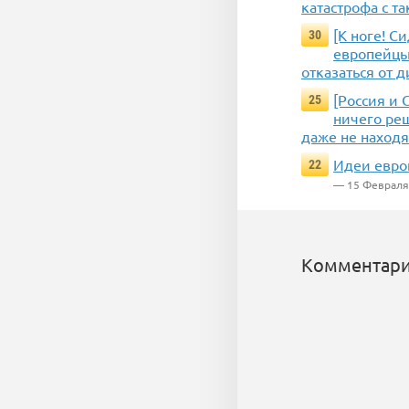
катастрофа с 
[К ноге! С
30
европейцы 
отказаться от 
[Россия и 
25
ничего реш
даже не находя
Идеи евро
22
— 15 Февраля
Комментари