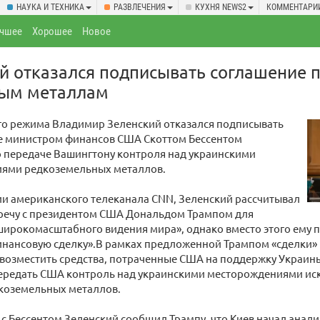
НАУКА И ТЕХНИКА
РАЗВЛЕЧЕНИЯ
КУХНЯ NEWS2
КОММЕНТАРИ
чшее
Хорошее
Новое
й отказался подписывать соглашение 
ым металлам
ого режима Владимир Зеленский отказался подписывать
 министром финансов США Скоттом Бессентом
о передаче Вашингтону контроля над украинскими
ями редкоземельных металлов.
и американского телеканала CNN, Зеленский рассчитывал
тречу с президентом США Дональдом Трампом для
широкомасштабного видения мира», однако вместо этого ему 
инансовую сделку».В рамках предложенной Трампом «сделки»
возместить средства, потраченные США на поддержку Украины.
ередать США контроль над украинскими месторождениями иск
дкоземельных металлов.
 с Бессентом Зеленский сообщил Трампу, что Киев начал анал