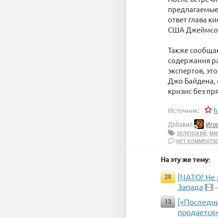
предлагаемые
ответ глава к
США Джеймсом
Также сообщае
содержания р
экспертов, эт
Джо Байдена,
кризис без пр
Источник:
h
Добавил
Иго
зеленский
,
ми
нет коммента
На эту же тему:
[NATO? Не 
20
Запада
—
[«Последни
13
продается»