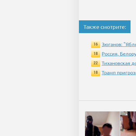
Также смотрите:
Зюганов: "Ябл
16
Россия, Белор
18
Тихановская д
22
Трамп пригроз
18