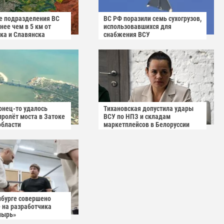
 подразделения ВС
ВС РФ поразили семь сухогрузов,
ее чем в 5 км от
использовавшихся для
ка и Славянска
снабжения ВСУ
онец-то удалось
Тихановская допустила удары
пролёт моста в Затоке
ВСУ по НПЗ и складам
области
маркетплейсов в Белоруссии
нбурге совершено
 на разработчика
пырь»