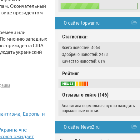
лам. Окончательный
с вице-президентом
О сайте topwar.ru
времени или
Статистика:
 По мнению западных
экс-президента США
Всего новостей: 4064
уждать украинский
Одобрено новостей: 2483
Качество новостей: 61%
Рейтинг
раина
Отзывы о сайте (146)
Аналитика нормальная нужно находить
нормальные статьи.
лантизма, Европы и
О сайте News2.ru
Украина «не
росоюз ожидает