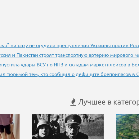
око" ни разу не осудила преступления Украины против Рос
уссия и Пакистан строят транспортную артерию мирового м
опустила удары ВСУ по НПЗ и складам маркетплейсов в Бе
ил тюрьмой тем, кто сообщил о дефиците боеприпасов в
Лучшее в катего