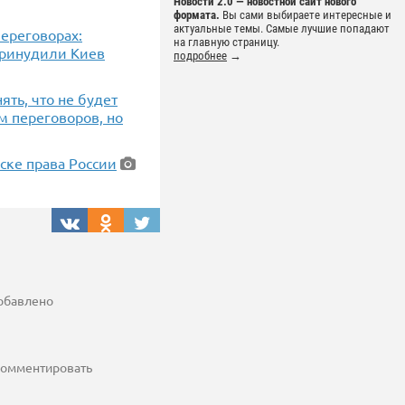
Новости 2.0 — новостной сайт нового
формата.
Вы сами выбираете интересные и
актуальные темы. Самые лучшие попадают
переговорах:
на главную страницу.
принудили Киев
подробнее
→
ять, что не будет
ом переговоров, но
ске права России
добавлено
 комментировать