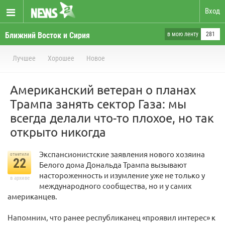
Вход
Ближний Восток и Сирия
в мою ленту
281
Лучшее
Хорошее
Новое
Американский ветеран о планах
Трампа занять сектор Газа: мы
всегда делали что-то плохое, но так
открыто никогда
Экспансионистские заявления нового хозяина
отметили
22
Белого дома Дональда Трампа вызывают
настороженность и изумление уже не только у
в архиве
международного сообщества, но и у самих
американцев.
Напомним, что ранее республиканец «проявил интерес» к