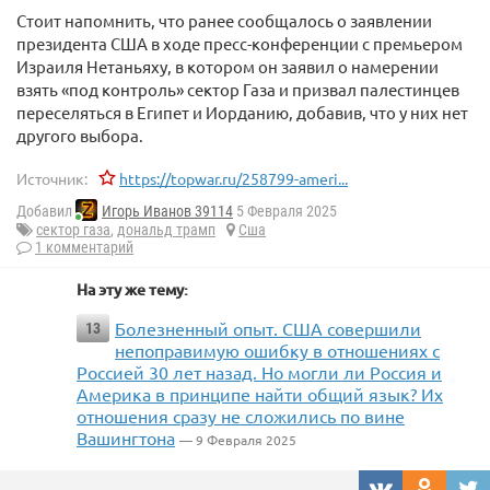
Стоит напомнить, что ранее сообщалось о заявлении
президента США в ходе пресс-конференции с премьером
Израиля Нетаньяху, в котором он заявил о намерении
взять «под контроль» сектор Газа и призвал палестинцев
переселяться в Египет и Иорданию, добавив, что у них нет
другого выбора.
Источник:
https://topwar.ru/258799-ameri...
Добавил
Игорь Иванов 39114
5 Февраля 2025
сектор газа
,
дональд трамп
Сша
1 комментарий
На эту же тему:
Болезненный опыт. США совершили
13
непоправимую ошибку в отношениях с
Россией 30 лет назад. Но могли ли Россия и
Америка в принципе найти общий язык? Их
отношения сразу не сложились по вине
Вашингтона
— 9 Февраля 2025