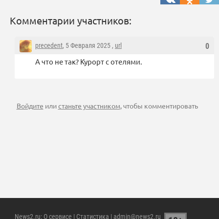
Комментарии участников:
precedent
, 5 Февраля 2025 ,
url
0
А что не так? Курорт с отелями.
Войдите
или
станьте участником
, чтобы комментировать
News2.ru
:
О сервисе
|
Статистика
| admin@news2.ru