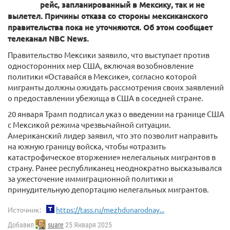
рейс, запланированный в Мексику, так и не
вылетел. Причины отказа со стороны мексиканского
правительства пока не уточняются. Об этом сообщает
телеканал NBC News.
Правительство Мексики заявило, что выступает против
односторонних мер США, включая возобновление
политики «Оставайся в Мексике», согласно которой
мигранты должны ожидать рассмотрения своих заявлений
о предоставлении убежища в США в соседней стране.
20 января Трамп подписал указ о введении на границе США
с Мексикой режима чрезвычайной ситуации.
Американский лидер заявил, что это позволит направить
на южную границу войска, чтобы «отразить
катастрофическое вторжение» нелегальных мигрантов в
страну. Ранее республиканец неоднократно высказывался
за ужесточение иммиграционной политики и
принудительную депортацию нелегальных мигрантов.
Источник:
https://tass.ru/mezhdunarodnay...
Добавил
suare
25 Января 2025