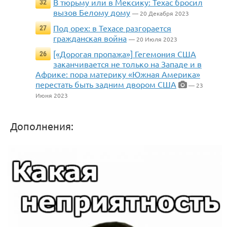
В тюрьму или в Мексику: Техас бросил
32
вызов Белому дому
— 20 Декабря 2023
Под орех: в Техасе разгорается
27
гражданская война
— 20 Июля 2023
[«Дорогая пропажа»] Гегемония США
26
заканчивается не только на Западе и в
Африке: пора материку «Южная Америка»
перестать быть задним двором США
— 23
Июня 2023
Дополнения: