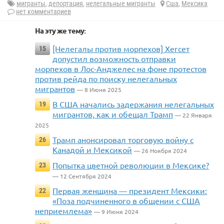
мигранты
,
депортация
,
нелегальные мигранты
Сша
,
Мексика
нет комментариев
На эту же тему:
[Нелегалы против морпехов] Хегсет
15
допустил возможность отправки
морпехов в Лос-Анджелес на фоне протестов
против рейда по поиску нелегальных
мигрантов
— 8 Июня 2025
В США начались задержания нелегальных
19
мигрантов, как и обещал Трамп
— 22 Января
2025
Трамп анонсировал торговую войну с
26
Канадой и Мексикой
— 26 Ноября 2024
Попытка цветной революции в Мексике?
23
— 12 Сентября 2024
Первая женщина — президент Мексики:
22
«Поза подчиненного в общении с США
неприемлема»
— 9 Июня 2024