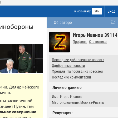
И
Вход
в мою ленту
287
Об авторе
Минобороны
Игорь Иванов 39114
Профиль
|
Статистика
Последние добавленные новости
Одобренные новости
Френдлента последних новостей
Последние комментарии
рмии. Для армейского
Личные данные
начно.
Имя: Игорь Иванов
таты расширенной
Местоположение: Москва-Рязань
зидент Путин, там
тельное совершенно
Репутация:
 танков выпущено,