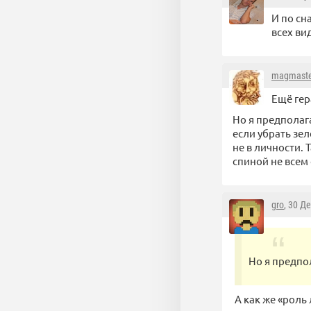
И по сн
всех ви
magmaste
Ещё гер
Но я предполаг
если убрать зе
не в личности. 
спиной не всем 
gro
, 30 Д
Но я предпо
А как же «роль 