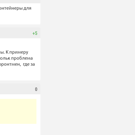
онтейнеры для
+5
ны. К примеру
скольк проблема
фронтмен, где за
0