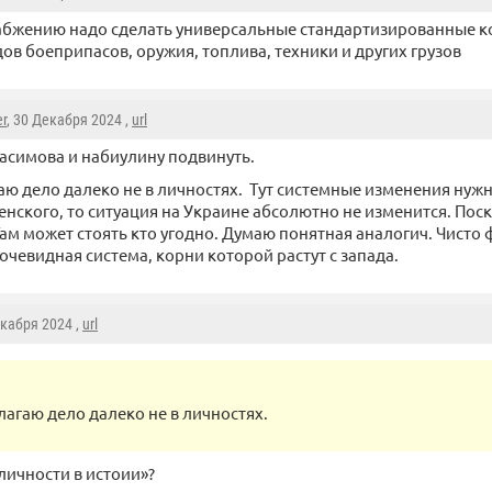
абжению надо сделать универсальные стандартизированные к
дов боеприпасов, оружия, топлива, техники и других грузов
r
, 30 Декабря 2024 ,
url
асимова и набиулину подвинуть.
аю дело далеко не в личностях. Тут системные изменения нуж
ленского, то ситуация на Украине абсолютно не изменится. По
Там может стоять кто угодно. Думаю понятная аналогич. Чисто 
очевидная система, корни которой растут с запада.
екабря 2024 ,
url
лагаю дело далеко не в личностях.
личности в истоии»?