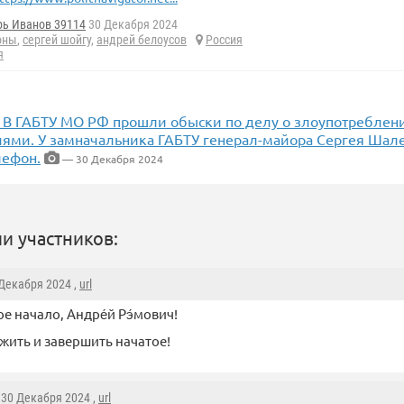
рь Иванов 39114
30 Декабря 2024
оны
,
сергей шойгу
,
андрей белоусов
Россия
я
] В ГАБТУ МО РФ прошли обыски по делу о злоупотребле
ями. У замначальника ГАБТУ генерал-майора Сергея Шале
ефон.
— 30 Декабря 2024
и участников:
 Декабря 2024 ,
url
е начало, Андре́й Рэ́мович!
ить и завершить начатое!
, 30 Декабря 2024 ,
url