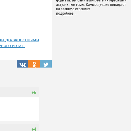
формата.
Вы сами выбираете интересные и
актуальные темы. Самые лучшие попадают
на главную страницу.
подробнее
→
нии должностными
ного изъят
+6
+4