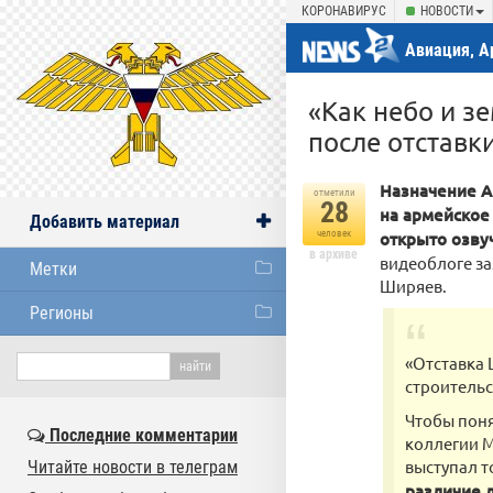
КОРОНАВИРУС
НОВОСТИ
Авиация, А
«Как небо и з
после отставк
Назначение А
отметили
28
на армейское 
Добавить материал
человек
открыто озв
в архиве
видеоблоге з
Метки
Ширяев.
Регионы
«Отставка 
строительс
Чтобы поня
Последние комментарии
коллегии М
выступал т
Читайте новости в телеграм
различие 