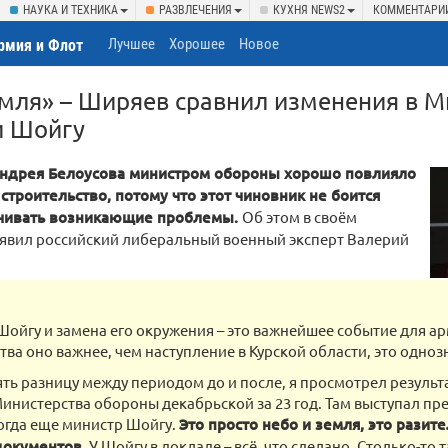
НАУКА И ТЕХНИКА
РАЗВЛЕЧЕНИЯ
КУХНЯ NEWS2
КОММЕНТАРИ
Лучшее
Хорошее
Новое
рмия и Флот
емля» – Ширяев сравнил изменения в 
и Шойгу
ндрея Белоусова министром обороны хорошо повлияло
строительство, потому что этот чиновник не боится
учивать возникающие проблемы.
Об этом в своём
аявил российский либеральный военный эксперт Валерий
Шойгу и замена его окружения – это важнейшее событие для а
тва оно важнее, чем наступление в Курской области, это одноз
ть разницу между периодом до и после, я просмотрел резуль
инистерства обороны декабрьской за 23 год. Там выступал пре
огда еще министр Шойгу.
Это просто небо и земля, это рази
документов
. У Шойгу в докладе – всё, что сделано. Столько-то