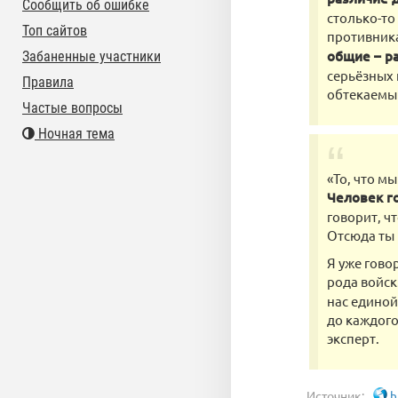
Сообщить об ошибке
столько-то
Топ сайтов
противника
общие – р
Забаненные участники
серьёзных 
Правила
обтекаемый
Частые вопросы
Ночная тема
«То, что м
Человек г
говорит, ч
Отсюда ты 
Я уже гово
рода войск
нас единой
до каждого
эксперт.
Источник:
h