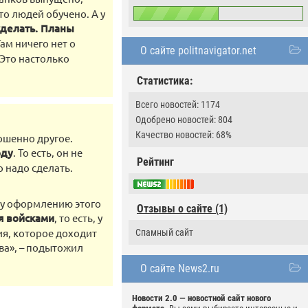
то людей обучено. А у
сделать. Планы
Там ничего нет о
О сайте politnavigator.net
Это настолько
Статистика:
Всего новостей: 1174
Одобрено новостей: 804
Качество новостей: 68%
ершенно другое.
оду
. То есть, он не
Рейтинг
о надо сделать.
му оформлению этого
Отзывы о сайте (1)
я войсками
, то есть, у
ия, которое доходит
Спамный сайт
ива», – подытожил
О сайте News2.ru
Новости 2.0 — новостной сайт нового