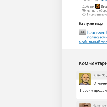
Добавил
Иго
министр обор
4 комментари
На эту же тему:
[Фигурант
14
полномочи
мобильный тел
Комментари
suare
, 30
Отлично
Просим продолж
dzhankoy