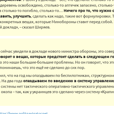
 деревень освобождено, столько-то аптечек запасено, столько-
 столько-то погибло, столько-то…
Ничего про то, что нужно 
азвить, улучшить
, сделать как надо, такие вот формулировки. 
конкретных вещах, которые Минобороны ставит перед собой. 
 доклад», – сказал Ширяев.
ы сейчас увидели в докладе нового министра обороны, это сов
оворит о вещах, которые предстоит сделать в следующем г
то это наши большие-большие проблемы. Но он говорит, что эт
понимаешь, что это ещё не сделано до сих пор.
рил, что на год мы опаздываем по беспилотникам, структурно
. На два года
опаздываем по введению в систему управлени
 системы нет тактического оперативно-тактического управлен
 окопа – так, как у украинцев это сделано через систему «Крап
ttps://www.politnavigator.net...