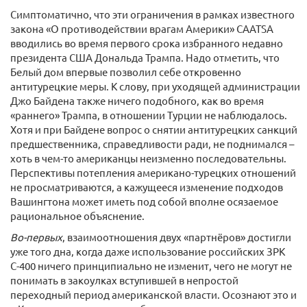
Симптоматично, что эти ограничения в рамках известного
закона «О противодействии врагам Америки» CAATSA
вводились во время первого срока избранного недавно
президента США Дональда Трампа. Надо отметить, что
Белый дом впервые позволил себе откровенно
антитурецкие меры. К слову, при уходящей администрации
Джо Байдена также ничего подобного, как во время
«раннего» Трампа, в отношении Турции не наблюдалось.
Хотя и при Байдене вопрос о снятии антитурецких санкций
предшественника, справедливости ради, не поднимался –
хоть в чем-то американцы неизменно последовательны.
Перспективы потепления американо-турецких отношений
не просматриваются, а кажущееся изменение подходов
Вашингтона может иметь под собой вполне осязаемое
рациональное объяснение.
Во-первых
, взаимоотношения двух «партнёров» достигли
уже того дна, когда даже использование российских ЗРК
С-400 ничего принципиально не изменит, чего не могут не
понимать в закоулках вступившей в непростой
переходный период американской власти. Осознают это и