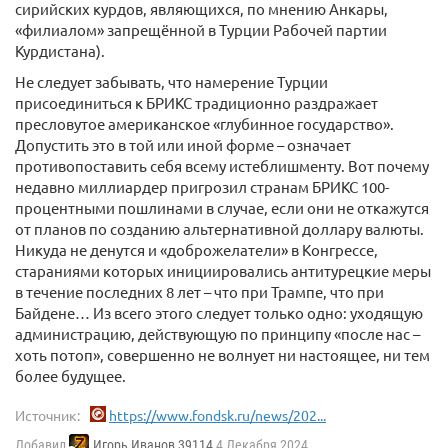
сирийских курдов, являющихся, по мнению Анкары,
«филиалом» запрещённой в Турции Рабочей партии
Курдистана).
Не следует забывать, что намерение Турции
присоединиться к БРИКС традиционно раздражает
пресловутое американское «глубинное государство».
Допустить это в той или иной форме – означает
противопоставить себя всему истеблишменту. Вот почему
недавно миллиардер пригрозил странам БРИКС 100-
процентными пошлинами в случае, если они не откажутся
от планов по созданию альтернативной доллару валюты.
Никуда не денутся и «доброжелатели» в Конгрессе,
стараниями которых инициировались антитурецкие меры
в течение последних 8 лет – что при Трампе, что при
Байдене… Из всего этого следует только одно: уходящую
администрацию, действующую по принципу «после нас –
хоть потоп», совершенно не волнует ни настоящее, ни тем
более будущее.
Источник:
https://www.fondsk.ru/news/202...
Добавил
Игорь Иванов 39114
4 Декабря 2024