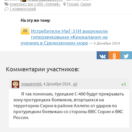
комплекс зрк с-400 «триумф»
Турция
,
Сирия
1 комментарий
На эту же тему:
Истребители МиГ-31И вооружили
25
гиперзвуковыми «Кинжалами» на
учениях в Средиземном море
— 5 Декабря 2024
Комментарии участников:
vvsupervv66
, 4 Декабря 2024 ,
url
+1
Я так понимаю, турецкие С-400 будут прикрывать
зону протурецких боевиков, вторгшихся на
территорию Сирии в районе Аллепо от ударов по
протурецким боевикам со стороны ВВС Сирии и ВКС
России.