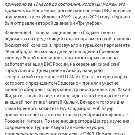
примерно за 12 часов до состояния, когда мы можем его
применять»
. Напомним, российские системы ПВО впервые
появились в республике в 2019 году, а в 2021 году в Турцию
был отправлен второй дивизион «Триумфов».
Заявление Я. Гюлера, защищавшего бюджет своего
ведомства на предстоящий года в парламентской планово-
бюджетной комиссии, прозвучало в турецком парламенте
26 ноября, за несколько дней до нападения боевиков
«вооружённой оппозиции», против которых активно
работает авиация ВКС России, на северный сирийский
город Алеппо. Днём ранее в Анкару наведался
генеральный секретарь НАТО Марк Рютте, в переговорах
которого с президентом Эрдоганом приняли участие
министр обороны Гюлер, министр иностранных дел Хакан
Фидан и главный советник президента по безопасности и
внешней политике Чагатай Кылыч. Вечером того же дня
глава Военного комитета НАТО адмирал Роб Бауэр
призвал готовиться к возможным сценариям конфликта с
Россией и Китаем. По мнению директора Центра изучения
современной Турции Амура Гаджиева,
«Турция
определенно развернет комплексы С-400. Прежде всего,