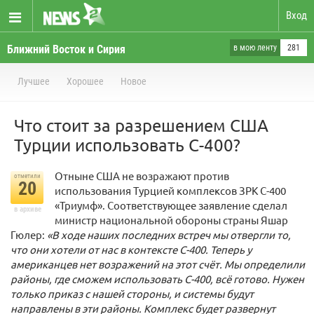
Вход
Ближний Восток и Сирия
в мою ленту
281
Лучшее
Хорошее
Новое
Что стоит за разрешением США
Турции использовать С-400?
Отныне США не возражают против
отметили
20
использования Турцией комплексов ЗРК С-400
«Триумф». Соответствующее заявление сделал
в архиве
министр национальной обороны страны Яшар
Гюлер:
«В ходе наших последних встреч мы отвергли то,
что они хотели от нас в контексте С-400. Теперь у
американцев нет возражений на этот счёт. Мы определили
районы, где сможем использовать С-400, всё готово. Нужен
только приказ с нашей стороны, и системы будут
направлены в эти районы. Комплекс будет развернут