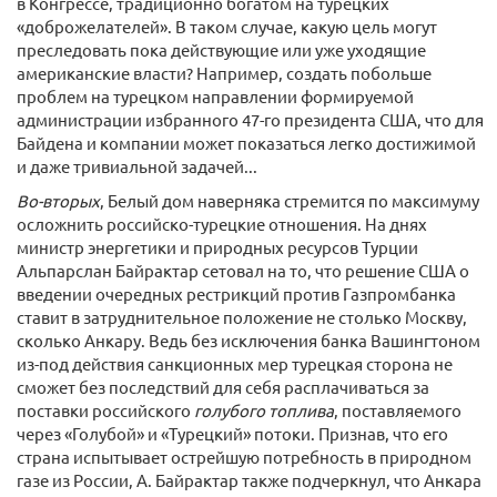
в Конгрессе, традиционно богатом на турецких
«доброжелателей». В таком случае, какую цель могут
преследовать пока действующие или уже уходящие
американские власти? Например, создать побольше
проблем на турецком направлении формируемой
администрации избранного 47-го президента США, что для
Байдена и компании может показаться легко достижимой
и даже тривиальной задачей...
Во-вторых
, Белый дом наверняка стремится по максимуму
осложнить российско-турецкие отношения. На днях
министр энергетики и природных ресурсов Турции
Альпарслан Байрактар сетовал на то, что решение США о
введении очередных рестрикций против Газпромбанка
ставит в затруднительное положение не столько Москву,
сколько Анкару. Ведь без исключения банка Вашингтоном
из-под действия санкционных мер турецкая сторона не
сможет без последствий для себя расплачиваться за
поставки российского
голубого топлива
, поставляемого
через «Голубой» и «Турецкий» потоки. Признав, что его
страна испытывает острейшую потребность в природном
газе из России, А. Байрактар также подчеркнул, что Анкара