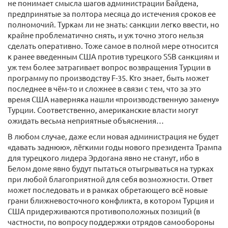
не понимает смысла шагов администрации Байдена,
предпринятые за полтора месяца до истечения сроков ее
полномочий. Туркам ли не знать: санкции легко ввести, но
крайне проблематично снять, и уж точно этого нельзя
сделать оперативно. Тоже самое в полной мере относится
к ранее введенным США против турецкого SSB санкциям и
уж тем более затрагивает вопрос возвращения Турции в
программу по производству F-35. Кто знает, быть может
последнее в чём-то и сложнее в связи с тем, что за это
время США наверняка нашли «производственную замену»
Турции. Соответственно, американские власти могут
ожидать весьма неприятные объяснения…
В любом случае, даже если новая администрация не будет
«давать заднюю», лёгкими годы нового президента Трампа
для турецкого лидера Эрдогана явно не станут, ибо в
Белом доме явно будут пытаться отыгрываться на турках
при любой благоприятной для себя возможности. Ответ
может последовать и в рамках обретающего всё новые
грани ближневосточного конфликта, в котором Турция и
США придерживаются противоположных позиций (в
частности, по вопросу поддержки отрядов самообороны