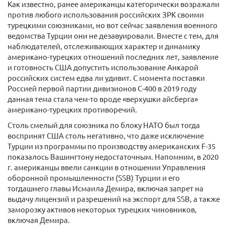
Как известно, ранее американцы категорически возражали
против любого использования российских ЗРК своими
турецкими союзниками, но вот сейчас заявления военного
ведомства Турции они не дезавуировали. Вместе с тем, для
наблюдателей, отслеживающих характер и динамику
американо-турецких отношений последних лет, заявление
и готовность США допустить использование Анкарой
российских систем едва ли удивит. С момента поставки
Россией первой партии дивизионов С-400 в 2019 году
данная тема стала чем-то вроде «верхушки айсберга»
американо-турецких противоречий.
Столь смелый для союзника по блоку НАТО был тогда
воспринят США столь негативно, что даже исключение
Турции из программы по производству американских F-35
показалось Вашингтону недостаточным. Напомним, в 2020
г. американцы ввели санкции в отношении Управления
оборонной промышленности (SSB) Турции и его
тогдашнего главы Исмаила Демира, включая запрет на
выдачу лицензий и разрешений на экспорт для SSB, а также
заморозку активов некоторых турецких чиновников,
включая Демира.