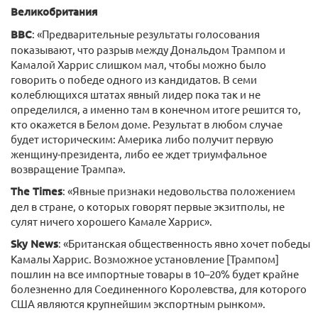
Великобритания
BBC
: «Предварительные результаты голосования
показывают, что разрыв между Дональдом Трампом и
Камалой Харрис слишком мал, чтобы можно было
говорить о победе одного из кандидатов. В семи
колеблющихся штатах явный лидер пока так и не
определился, а именно там в конечном итоге решится то,
кто окажется в Белом доме. Результат в любом случае
будет историческим: Америка либо получит первую
женщину-президента, либо ее ждет триумфальное
возвращение Трампа».
The Times
: «Явные признаки недовольства положением
дел в стране, о которых говорят первые экзитполы, не
сулят ничего хорошего Камале Харрис».
Sky News
: «Британская общественность явно хочет победы
Камалы Харрис. Возможное установление [Трампом]
пошлин на все импортные товары в 10–20% будет крайне
болезненно для Соединенного Королевства, для которого
США являются крупнейшим экспортным рынком».