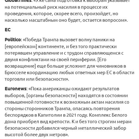
Global
T
imes
на потенциальный риск насилия в процессе их
проведения, которое, скорее всего, произойдет, но
насколько масштабным оно будет, остается вопросом».
ЕС
Politico
: «Победа Трампа вызовет волну паники на
[европейском] континенте, и без того практически
потерявшем управление и с трудом справляющемся с
двумя конфликтами на своей периферии. [Его
возвращение] еще больше усложнит для чиновников в
Брюсселе координацию любых ответных мер ЕС в области
торговли или безопасности».
Euronews
: «Пока американцы ожидают результатов
выборов, [органы безопасности] находятся в состоянии
повышенной готовности к возможным актам насилия со
стороны сторонников Трампа, опасаясь повторения
беспорядков в Капитолии в 2021 году. Комплекс Белого
дома приобрел вид крепости. К и без того строгим мерам
безопасности добавился черный металлический забор
высотой более двух метров».