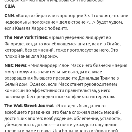
США
CNN
: «Когда избиратели в пропорции 3 к 1 говорят, что они
недовольны положением дел в стране <…> будет чудом,
если Камала Харрис победит».
The New York Times
: «Трамп уверенно лидирует во
Флориде, когда-то колеблющемся штате, как и в Огайо,
который, без сомнений, тоже проголосует за него. Это
плохой знак для Харрис».
NBC News
: «Миллиардер Илон Маск и его бизнес-империя
могут получить значительные выгоды в случае
возвращения бывшего президента Дональда Трампа в
Белый дом. Однако, если Маск станет руководителем
комиссии по эффективности правительства, у него
возникнут беспрецедентные конфликты интересов».
The Wall Street Journal
: «Этот день был далек от
всеобщего праздника, это была сложная смесь эмоций,
достигших апогея: возбуждение, облегчение, усталость,
убежденность до слез — и почти у каждого ощущение
тревоги и даже страха. Для большинства избирателей