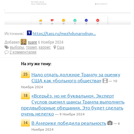
Источник:
https://tass.ru/mezhdunarodnay...
Добавил
suare
6 Ноября 2024
выборы
,
трамп
,
харрис
Сша
2 комментария
На эту же тему:
Надо отдать должное Трампу за оценку
25
США как «больного общества»
— 10
Ноября 2024
«Всерьёз, но не буквально». Эксперт
18
Суслов оценил шансы Трампа выполнить
предвыборные обещания. Это будет сделать
очень нелегко
— 9 Ноября 2024
В Америке победила реальность
14
— 6
Ноября 2024