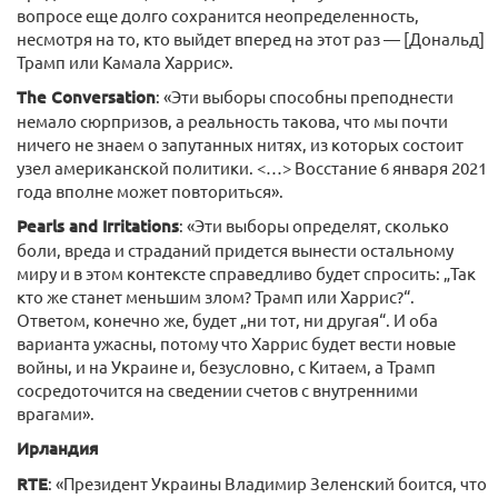
вопросе еще долго сохранится неопределенность,
несмотря на то, кто выйдет вперед на этот раз — [Дональд]
Трамп или Камала Харрис».
The Conversation
: «Эти выборы способны преподнести
немало сюрпризов, а реальность такова, что мы почти
ничего не знаем о запутанных нитях, из которых состоит
узел американской политики. <…> Восстание 6 января 2021
года вполне может повториться».
Pearls and Irritations
: «Эти выборы определят, сколько
боли, вреда и страданий придется вынести остальному
миру и в этом контексте справедливо будет спросить: „Так
кто же станет меньшим злом? Трамп или Харрис?“.
Ответом, конечно же, будет „ни тот, ни другая“. И оба
варианта ужасны, потому что Харрис будет вести новые
войны, и на Украине и, безусловно, с Китаем, а Трамп
сосредоточится на сведении счетов с внутренними
врагами».
Ирландия
RTE
: «Президент Украины Владимир Зеленский боится, что