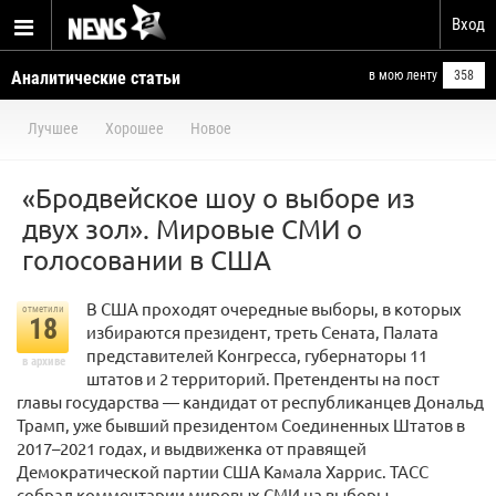
Вход
Аналитические статьи
в мою ленту
358
Лучшее
Хорошее
Новое
«Бродвейское шоу о выборе из
двух зол». Мировые СМИ о
голосовании в США
В США проходят очередные выборы, в которых
отметили
18
избираются президент, треть Сената, Палата
представителей Конгресса, губернаторы 11
в архиве
штатов и 2 территорий. Претенденты на пост
главы государства — кандидат от республиканцев Дональд
Трамп, уже бывший президентом Соединенных Штатов в
2017–2021 годах, и выдвиженка от правящей
Демократической партии США Камала Харрис. ТАСС
собрал комментарии мировых СМИ на выборы