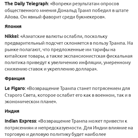
The Daily Telegraph
: «Вопреки результатам опросов
общественного мнения Дональд Трамп победил в штате
Айова. Он явный фаворит среди букмекеров».
Япония
Nikkei
: «Азиатские валюты ослабли, поскольку
предварительный подсчет склоняется в пользу Трампа. На
рынке полагают, что предложенные им тарифы на
китайские товары, а также экспансионистская фискальная
политика приведут к увеличению инфляции, умеренному
снижению ставок и укреплению доллара».
Франция
Le Figaro
: «Возвращение Трампа станет потрясением для
Старого Света, которое ослабит его как в военном, так и в
экономическом плане».
Индия
Indian Express
: «Возвращение Трампа может привести к
потрясениям и непредсказуемости. Для Индии влияние на
торговую и деловую политику будет наиболее