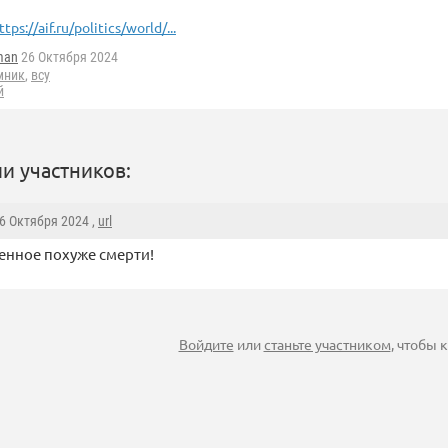
ttps://aif.ru/politics/world/...
man
26 Октября 2024
мник
,
всу
й
и участников:
26 Октября 2024 ,
url
нное похуже смерти!
Войдите
или
станьте участником
, чтобы