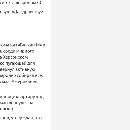
 сетях с шевроном СС.
озунг «Да здравствует
втоматом «Вулкан-М» и
ть среди мирного
на Херсонском
ько пугающей для
азвернул активную
мародер собирал всё,
исьма. Американец
Виннице квартиру под
тман вернулся на
овске).
аров, утверждая, что