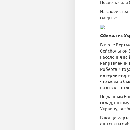
После начала 
На своей стра
смерть».
Сбежал из Ук
В июле Вертма
бейсбольной б
населения на 
направлении в
Роберта, что 
интернет-торг
что можно был
называл это «
По данным For
склад, потому
Украину, где 
В конце марта
они сняты с у