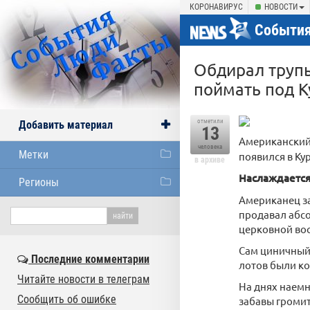
КОРОНАВИРУС
НОВОСТИ
События
Обдирал трупы
поймать под 
отметили
Добавить материал
13
Американски
человека
Метки
появился в Ку
в архиве
Наслаждается
Регионы
Американец за
продавал абсо
церковной вос
Сам циничный 
Последние комментарии
лотов были ко
Читайте новости в телеграм
На днях наемн
Сообщить об ошибке
забавы громи