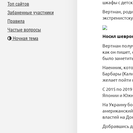
шкафы с детск
Топ сайтов
Вертман, роди
Забаненные участники
экстремистску
Правила
Частые вопросы
Носил шеврон
Ночная тема
Вертман получ
как он пишет,
было заметит
Наемник, кото
Барбары (Кали
желает пойти 
С 2015 по 201
Японии и Южн
На Украину бо
американский 
властей на До
Добравшись до