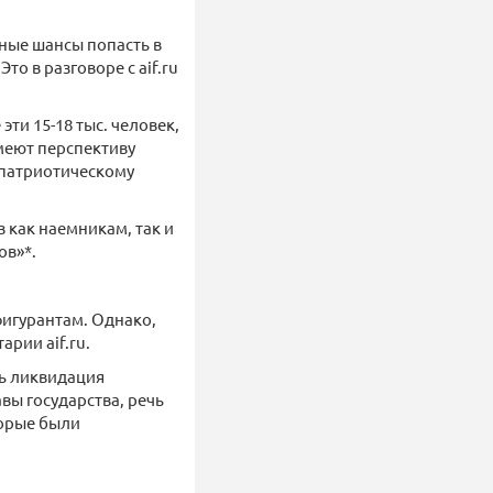
зные шансы попасть в
о в разговоре с aif.ru
ти 15-18 тыс. человек,
меют перспективу
о патриотическому
 как наемникам, так и
ов»*.
фигурантам. Однако,
арии aif.ru.
сь ликвидация
вы государства, речь
торые были