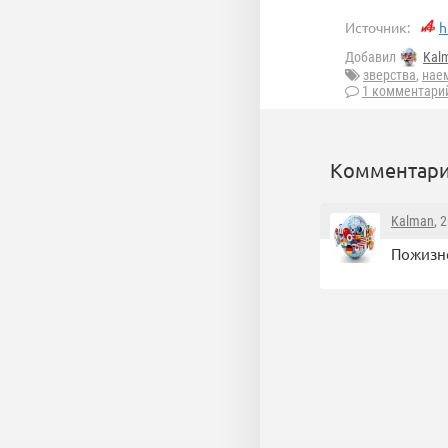
Источник:
h
Добавил
Kal
зверства
,
нае
1 комментари
Комментари
Kalman
, 
Пожизне