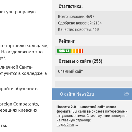
Статистика:
яет ультраправую
Всего новостей: 4697
Одобрено новостей: 2184
Качество новостей: 46%
Рейтинг
ете торговлю кольцами,
к. На изделиях можно
»*.
Отзывы о сайте (253)
олнечной Санта-
Спамный сайт
т учится в колледже, а
пройти обучение в
О сайте News2.ru
oreign Combatants,
Новости 2.0 — новостной сайт нового
перациях киевских
формата.
Вы сами выбираете интересные и
актуальные темы. Самые лучшие попадают
на главную страницу.
оты.
подробнее
→