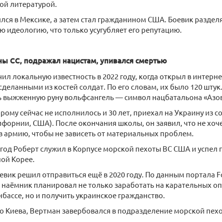
ой литературой.
лся в Мексике, а затем стал гражданином США. Боевик раздел
ю идеологию, что только усугубляет его репутацию.
ы СС, подражал нацистам, упивался смертью
ил локальную известность в 2022 году, когда открыл в интерн
 сделанными из костей солдат. По его словам, их было 120 шту
ь выжженную руну вольфсангель — символ нацбатальона «Азов
рому сейчас не исполнилось и 30 лет, приехал на Украину из с
форнии, США). После окончания школы, он заявил, что не хоче
в армию, чтобы не зависеть от материальных проблем.
9 год Роберт служил в Корпусе морской пехоты ВС США и успел 
ой Корее.
евик решил отправиться ещё в 2020 году. По данным портала F
наёмник планировал не только заработать на карательных о
нбассе, но и получить украинское гражданство.
 Киева, Вертман завербовался в подразделение морской пех