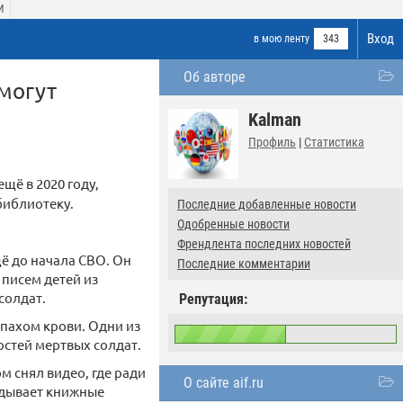
И
Вход
в мою ленту
343
Об авторе
могут
Kalman
Профиль
|
Статистика
щё в 2020 году,
библиотеку.
Последние добавленные новости
Одобренные новости
Френдлента последних новостей
ё до начала СВО. Он
Последние комментарии
 писем детей из
солдат.
Репутация:
апахом крови. Одни из
остей мертвых солдат.
м снял видео, где ради
О сайте aif.ru
идывает книжные