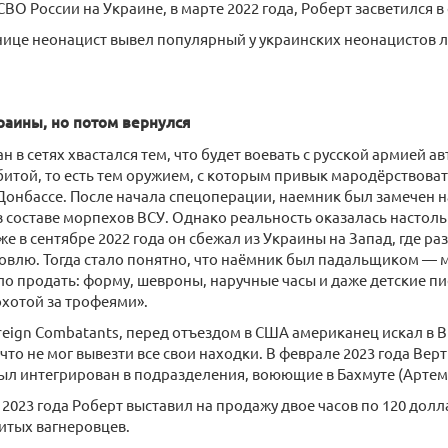
СВО России на Украине, в марте 2022 года, Роберт засветился в
нице неонацист вывел популярный у украинских неонацистов л
раины, но потом вернулся
н в сетях хвастался тем, что будет воевать с русской армией а
итой, то есть тем оружием, с которым привык мародёрствова
Донбассе. После начала спецоперации, наемник был замечен 
 составе морпехов ВСУ. Однако реальность оказалась настол
уже в сентябре 2022 года он сбежал из Украины на Запад, где р
овлю. Тогда стало понятно, что наёмник был падальщиком — 
о продать: форму, шевроны, наручные часы и даже детские п
охотой за трофеями».
eign Combatants, перед отъездом в США американец искал в 
 что не мог вывезти все свои находки. В феврале 2023 года Вер
был интегрирован в подразделения, воюющие в Бахмуте (Артем
 2023 года Роберт выставил на продажу двое часов по 120 долл
битых вагнеровцев.