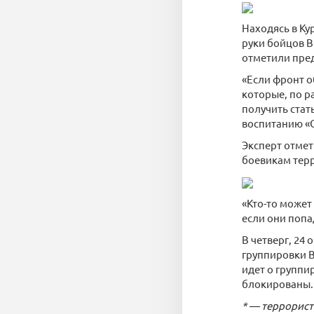
Находясь в Ку
руки бойцов В
отметили пре
«Если фронт о
которые, по р
получить стат
воспитанию «О
Эксперт отмет
боевикам терр
«Кто-то может
если они попад
В четверг, 24
группировки В
идет о группи
блокированы.
* — террорист