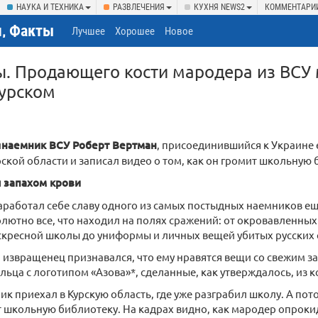
НАУКА И ТЕХНИКА
РАЗВЛЕЧЕНИЯ
КУХНЯ NEWS2
КОММЕНТАРИ
, Факты
Лучшее
Хорошее
Новое
. Продающего кости мародера из ВСУ 
Курском
й
наемник ВСУ Роберт Вертман
, присоединившийся к Украине е
рской области и записал видео о том, как он громит школьную 
 запахом крови
работал себе славу одного из самых постыдных наемников ещ
лютно все, что находил на полях сражений: от окровавленных
кресной школы до униформы и личных вещей убитых русских 
извращенец признавался, что ему нравятся вещи со свежим з
льца с логотипом «Азова»*, сделанные, как утверждалось, из к
ик приехал в Курскую область, где уже разграбил школу. А пото
т школьную библиотеку. На кадрах видно, как мародер опрок