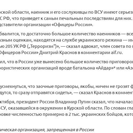
рской области, наемник и его сослуживцы по ВСУ имеют серье
С РФ, что приведет к самым печальным последствиям для них. Эт
дставители организации «Офицеры России».
бвалится, то достаточно большое количество наемников — все э
азным оценкам, находятся на службе украинского режима — и
ью 205 УК РФ („Терроризм“)», — сказал адвокат, член совета п
фицеров России» Дмитрий Краснов в комментарии aif.ru.
ил, что в России уже вынесено большое количество приговоров
ористических организаций вроде батальона «Айдар»* или «Аз
 усмехнуться, что заочные приговоры, якобы, ничем не грозят 
утся, то сразу отправятся сидеть», — сказал Краснов в коммент
 октября, президент России Владимир Путин сказал, что начала
СУ, оказавшейся в окружении в Курской области. По словам гла
ровке численностью примерно в 2 тыс. украинских бойцов, ко
ическая организация, запрещенная в России