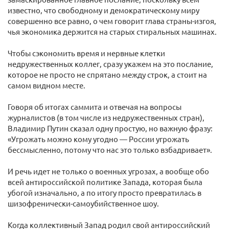
известно, что свободному и демократическому миру
совершенно все равно, о чем говорит глава страны-изгоя,
чья экономика держится на старых стиральных машинах.
Чтобы сэкономить время и нервные клетки
недружественных коллег, сразу укажем на это послание,
которое не просто не спрятано между строк, а стоит на
самом видном месте.
Говоря об итогах саммита и отвечая на вопросы
журналистов (в том числе из недружественных стран),
Владимир Путин сказал одну простую, но важную фразу:
«Угрожать можно кому угодно — России угрожать
бессмысленно, потому что нас это только взбадривает».
И речь идет не только о военных угрозах, а вообще обо
всей антироссийской политике Запада, которая была
убогой изначально, а по итогу просто превратилась в
шизофренически-самоубийственное шоу.
Когда коллективный Запад родил свой антироссийский