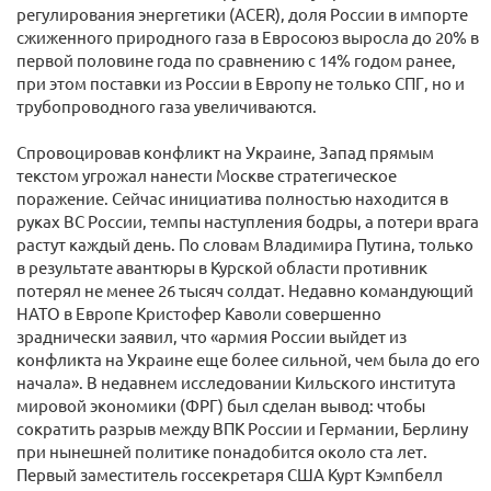
регулирования энергетики (ACER), доля России в импорте
сжиженного природного газа в Евросоюз выросла до 20% в
первой половине года по сравнению с 14% годом ранее,
при этом поставки из России в Европу не только СПГ, но и
трубопроводного газа увеличиваются.
Спровоцировав конфликт на Украине, Запад прямым
текстом угрожал нанести Москве стратегическое
поражение. Сейчас инициатива полностью находится в
руках ВС России, темпы наступления бодры, а потери врага
растут каждый день. По словам Владимира Путина, только
в результате авантюры в Курской области противник
потерял не менее 26 тысяч солдат. Недавно командующий
НАТО в Европе Кристофер Каволи совершенно
зраднически заявил, что «армия России выйдет из
конфликта на Украине еще более сильной, чем была до его
начала». В недавнем исследовании Кильского института
мировой экономики (ФРГ) был сделан вывод: чтобы
сократить разрыв между ВПК России и Германии, Берлину
при нынешней политике понадобится около ста лет.
Первый заместитель госсекретаря США Курт Кэмпбелл