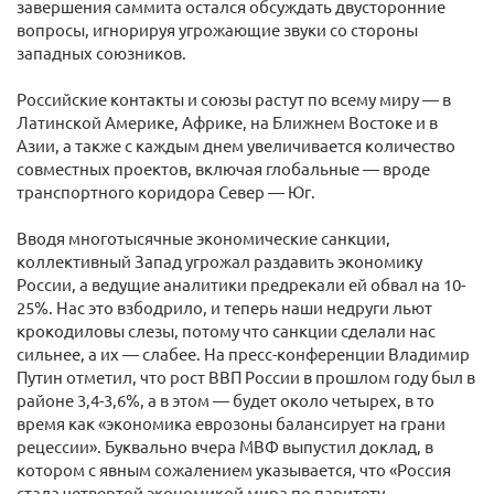
завершения саммита остался обсуждать двусторонние
вопросы, игнорируя угрожающие звуки со стороны
западных союзников.
Российские контакты и союзы растут по всему миру — в
Латинской Америке, Африке, на Ближнем Востоке и в
Азии, а также с каждым днем увеличивается количество
совместных проектов, включая глобальные — вроде
транспортного коридора Север — Юг.
Вводя многотысячные экономические санкции,
коллективный Запад угрожал раздавить экономику
России, а ведущие аналитики предрекали ей обвал на 10-
25%. Нас это взбодрило, и теперь наши недруги льют
крокодиловы слезы, потому что санкции сделали нас
сильнее, а их — слабее. На пресс-конференции Владимир
Путин отметил, что рост ВВП России в прошлом году был в
районе 3,4-3,6%, а в этом — будет около четырех, в то
время как «экономика еврозоны балансирует на грани
рецессии». Буквально вчера МВФ выпустил доклад, в
котором с явным сожалением указывается, что «Россия
стала четвертой экономикой мира по паритету