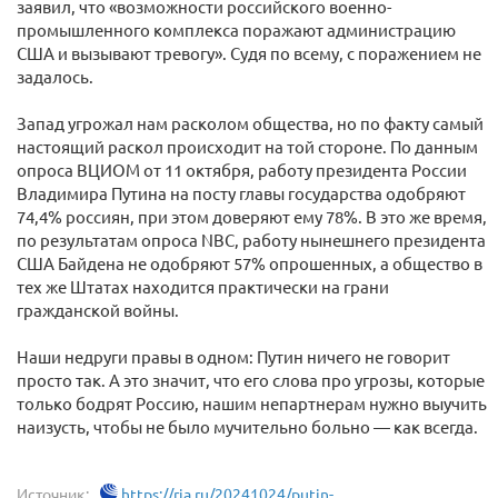
заявил, что «возможности российского военно-
промышленного комплекса поражают администрацию
США и вызывают тревогу». Судя по всему, с поражением не
задалось.
Запад угрожал нам расколом общества, но по факту самый
настоящий раскол происходит на той стороне. По данным
опроса ВЦИОМ от 11 октября, работу президента России
Владимира Путина на посту главы государства одобряют
74,4% россиян, при этом доверяют ему 78%. В это же время,
по результатам опроса NBC, работу нынешнего президента
США Байдена не одобряют 57% опрошенных, а общество в
тех же Штатах находится практически на грани
гражданской войны.
Наши недруги правы в одном: Путин ничего не говорит
просто так. А это значит, что его слова про угрозы, которые
только бодрят Россию, нашим непартнерам нужно выучить
наизусть, чтобы не было мучительно больно — как всегда.
Источник:
https://ria.ru/20241024/putin-...