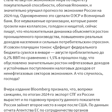
покупательной способности, обогнав Японию», и
значительно улучшил прогноз по экономике России на
2024 год. Одновременно это сделали ОЭСР и Всемирный
банк. Все неуважаемые организации, которые ранее
грозили нам коллапсом, голодом и нищетой, сейчас
пишут, что «положительная динамика объясняется ростом
промышленного производства, повышением реальных
доходов населения и сильным потребительским спросом».
И совсем плачущим тоном: «Дефицит федерального
бюджета сузился в январе — августе приблизительно до
0,2% ВВП по сравнению с 1,5% в прошлом году, что
обусловлено значительным ростом нефтегазовых доходов
и устойчивым поступлением налоговых доходов от
ненефтегазовых секторов экономики». А что случилось,
господа?
Вчера издание Bloomberg признало, что, вопреки
санкциям, по итогам 2024-го экспорт СПГ из России
вырастет и по годовому приросту данного показателя
Россия займет второе место в мире после США. По данным
отчета Агентства ЕС по сотрудничеству органов