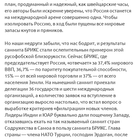
план, продуманный и надежный, как швейцарские часы,
его авторы были искренне уверены, что Россия останется
на международной арене совершенно одна. Чтобы
изолировать Россию, в ход были пущены все мировые
запасы кнутов и пряников.
Но наши недруги забыли, что нас бодрит, и результаты
саммита БРИКС стали ослепительным примером этой
русофобской близорукости. Сейчас БРИКС, где
председательствует Россия, «отвечает» за 37,4% мирового
ВВП, 36,7% — по паритету покупательной способности,
15% — от всей мировой торговли и 37% — от всего
населения Земли. На нынешний саммит приехали
делегации 36 государств и шести международных
организаций, а количество заявок на вступление в
организацию выросло настолько, что встал вопрос о
выработке критериев «фильтрации» новых членов.
Лидеры Индии и ЮАР буквально дали пощечину Западу,
отказавшись ехать на так называемый саммит стран
Содружества в Самоа в пользу саммита БРИКС. Глава
страны — члена НАТО Турции, господин Эрдоган, после