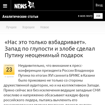
Вход
Аналитические статьи
в мою ленту
358
Лучшее
Хорошее
Новое
«Нас это только взбадривает».
Запад по глупости и злобе сделал
Путину неоценимый подарок
Неудивительно, что внимание к пресс-
отметили
23
конференции президента России Владимира
Путина по итогам XVI саммита БРИКС в Казани
в архиве
было приковано не только со стороны
дружественной аудитории, но и на коллективном Западе.
Прямо сейчас все без исключения ведущие западные СМИ
опасливо и напряженно обсасывают каждую фразу
российского лидера, пытаясь вычленить его
замаскированное главное послание, поскольку всем