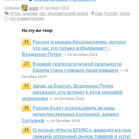
Добавил
suare
25 Октября 2024
путин
,
санкции
,
сво
,
экономический рывок
Сша
,
Россия
,
Запад
нет комментариев
На эту же тему:
России угрожать бессмысленно, потому
24
что нас это только взбадривает –
Владимир Путин
— 24 Октября 2024
В новой геополитической реальности
27
Европа стала главным проигравшим
— 24
Октября 2024
Запад за бортом. Владимир Путин
22
рассказал, кто встанет у руля мировой
экономики
— 24 Октября 2024
Россия будет использовать активы
30
недружественных компаний, заявил
Силуанов
— 24 Октября 2024
О пользе «Моста БРИКС»: выведет из-под
24
санкций огромный рынок товаров и услуг