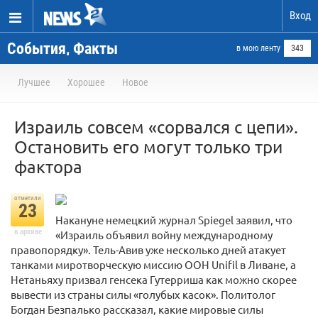
Вход
События, Факты
в мою ленту
343
Лучшее
Хорошее
Новое
Израиль совсем «сорвался с цепи».
Остановить его могут только три
фактора
отметили
23
Накануне немецкий журнал Spiegel заявил, что
в архиве
«Израиль объявил войну международному
правопорядку». Тель-Авив уже несколько дней атакует
танками миротворческую миссию ООН Unifil в Ливане, а
Нетаньяху призвал генсека Гутерриша как можно скорее
вывести из страны силы «голубых касок». Политолог
Богдан Безпалько рассказал, какие мировые силы