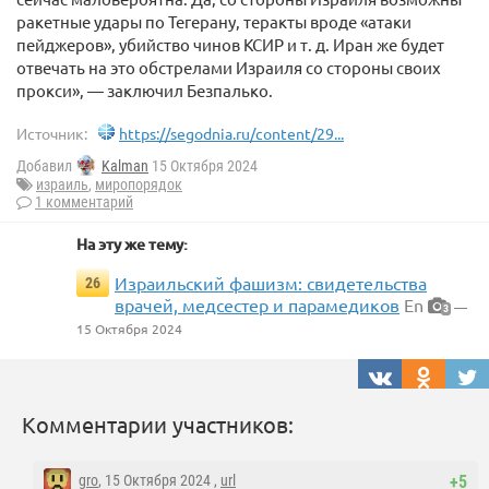
ракетные удары по Тегерану, теракты вроде «атаки
пейджеров», убийство чинов КСИР и т. д. Иран же будет
отвечать на это обстрелами Израиля со стороны своих
прокси», — заключил Безпалько.
Источник:
https://segodnia.ru/content/29...
Добавил
Kalman
15 Октября 2024
израиль
,
миропорядок
1 комментарий
На эту же тему:
Израильский фашизм: свидетельства
26
врачей, медсестер и парамедиков
En
—
3
15 Октября 2024
Комментарии участников:
gro
, 15 Октября 2024 ,
url
+5