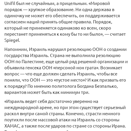
Unifil был не случайным, а прицельным. «Мировой
порядок — хрупкое образование. Ни одна держава в
одиночку не может его обеспечить, он поддерживается
согласием наций принять общие правила. Порядок,
который не применяется одинаково ко всем, скоро
перестанет применяться к кому бы то ни было», — считает
Spiegel.
Напомним, Израиль нарушил резолюцию ООН о создании
государства Израиль. Страна не выполнила резолюцию
ООН по Палестине, еще целый ряд решений организации и
объявила генсека ООН «персоной нон грата». Возникает
вопрос — что еще должен сделать Израиль, чтобы все
поняли, что ООН — это «пустое место»? И как призвать его
к порядку? По мнению политолога Богдана Безпалько,
вариантов может быть как минимум три.
«Израиль ведет себя достаточно уверенно на
международной арене, но при этом существует серьезный
раскол внутри самой страны. Конечно, страсти немного
поутихли после массовой атаки на Израиль со стороны
ХАМАС, а также после ударов по стране со стороны Ирана.