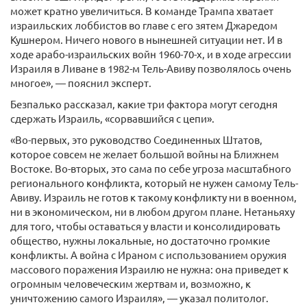
может кратно увеличиться. В команде Трампа хватает
израильских лоббистов во главе с его зятем Джаредом
Кушнером. Ничего нового в нынешней ситуации нет. И в
ходе арабо-израильских войн 1960-70-х, и в ходе агрессии
Израиля в Ливане в 1982-м Тель-Авиву позволялось очень
многое», — пояснил эксперт.
Безпалько рассказал, какие три фактора могут сегодня
сдержать Израиль, «сорвавшийся с цепи».
«Во-первых, это руководство Соединенных Штатов,
которое совсем не желает большой войны на Ближнем
Востоке. Во-вторых, это сама по себе угроза масштабного
регионального конфликта, который не нужен самому Тель-
Авиву. Израиль не готов к такому конфликту ни в военном,
ни в экономическом, ни в любом другом плане. Нетаньяху
для того, чтобы оставаться у власти и консолидировать
общество, нужны локальные, но достаточно громкие
конфликты. А война с Ираном с использованием оружия
массового поражения Израилю не нужна: она приведет к
огромным человеческим жертвам и, возможно, к
уничтожению самого Израиля», — указал политолог.