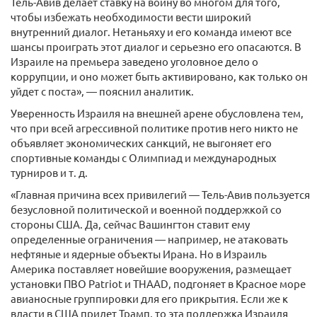
Тель-Авив делает ставку на войну во многом для того,
чтобы избежать необходимости вести широкий
внутренний диалог. Нетаньяху и его команда имеют все
шансы проиграть этот диалог и серьезно его опасаются. В
Израиле на премьера заведено уголовное дело о
коррупции, и оно может быть активировано, как только он
уйдет с поста», — пояснил аналитик.
Уверенность Израиля на внешней арене обусловлена тем,
что при всей агрессивной политике против него никто не
объявляет экономических санкций, не выгоняет его
спортивные команды с Олимпиад и международных
турниров и т. д.
«Главная причина всех привилегий — Тель-Авив пользуется
безусловной политической и военной поддержкой со
стороны США. Да, сейчас Вашингтон ставит ему
определенные ограничения — например, не атаковать
нефтяные и ядерные объекты Ирана. Но в Израиль
Америка поставляет новейшие вооружения, размещает
установки ПВО Patriot и THAAD, подгоняет в Красное море
авианосные группировки для его прикрытия. Если же к
власти в США придет Трамп, то эта поддержка Израиля