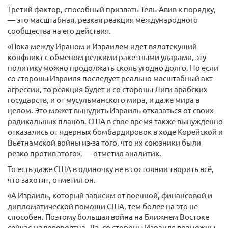
Третий фактор, способный призвать Тель-Авив к порядку,
— это масштабная, резкая реакция международного
сообщества на его действия.
«Пока между Ираном и Израилем идет вялотекущий
конфликт с обменом редкими ракетными ударами, эту
политику можно продолжать сколь угодно долго. Но если
со стороны Израиля последует реально масштабный акт
агрессии, то реакция будет и со стороны Лиги арабских
государств, и от мусульманского мира, и даже мира в
целом. Это может вынудить Израиль отказаться от своих
радикальных планов. США в свое время также вынужденно
отказались от ядерных бомбардировок в ходе Корейской и
Вьетнамской войны из-за того, что их союзники были
резко против этого», — отметил аналитик.
То есть даже США в одиночку не в состоянии творить всё,
что захотят, отметил он.
«А Израиль, который зависим от военной, финансовой и
дипломатической помощи США, тем более на это не
способен. Поэтому большая война на Ближнем Востоке
сейчас маловероятна. Да, со стороны Израиля возможны