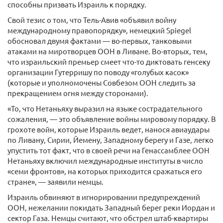
способны призвать Израиль к порядку.
Свой тезис о том, что Тель-Авив «объявил войну
международному правопорядку», немецкий Spiegel
обосновал двумя фактами — во-первых, танковыми
атаками на миротворцев ООН в Ливане. Во-вторых, тем,
что израильский премьер смеет что-то диктовать генсеку
организации Гутерришу по поводу «голубых касок»
(которые и уполномочены Совбезом ООН следить за
прекращением огня между сторонами).
«То, что Нетаньяху выразил на языке сострадательного
сожаления, — это объявление войны мировому порядку. В
грохоте войн, которые Израиль ведет, нанося авиаудары
по Ливану, Сирии, Йемену, Западному берегу и Газе, легко
упустить тот факт, что в своей речи на Генассамблее ООН
Нетаньяху включил международные институты в число
«семи фронтов», на которых приходится сражаться его
стране», — заявили немцы.
Израиль обвиняют в игнорировании предупреждений
ООН, нежелании покидать Западный берег реки Иордан и
сектор Газа. Немцы считают, что обстрел штаб-квартиры