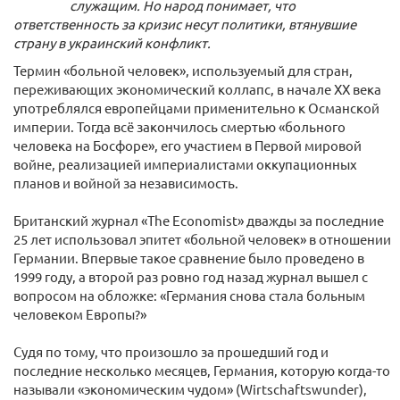
служащим. Но народ понимает, что
ответственность за кризис несут политики, втянувшие
страну в украинский конфликт.
Термин «больной человек», используемый для стран,
переживающих экономический коллапс, в начале XX века
употреблялся европейцами применительно к Османской
империи. Тогда всё закончилось смертью «больного
человека на Босфоре», его участием в Первой мировой
войне, реализацией империалистами оккупационных
планов и войной за независимость.
Британский журнал «The Economist» дважды за последние
25 лет использовал эпитет «больной человек» в отношении
Германии. Впервые такое сравнение было проведено в
1999 году, а второй раз ровно год назад журнал вышел с
вопросом на обложке: «Германия снова стала больным
человеком Европы?»
Судя по тому, что произошло за прошедший год и
последние несколько месяцев, Германия, которую когда-то
называли «экономическим чудом» (Wirtschaftswunder),