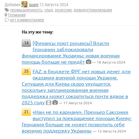
Добавил
suare
12 Августа 2024
промышленность
,
спад
,
рецессия
,
деиндустриализация
Германия
нет комментариев
На эту же тему:
[Финансы поют романсы] Власти
14
Германии заблокировали
финансирование Украины: новая военная
помощь больше не придёт
— 18 Августа 2024
FAZ: в бюджете ФРГ нет новых денег для
25
оказания военной помощи Украине.
Ситуация для Киева скоро ухудшится,
поскольку запланированная военная
поддержка может сократиться почти вдвое в
2025 году
— 17 Августа 2024
«Нам не по карману». Премьер Саксонии
21
выступил за прекращение помощи Киеву:
Германия больше не может позволить себе
военную поддержку Украины
— 12 Августа 2024