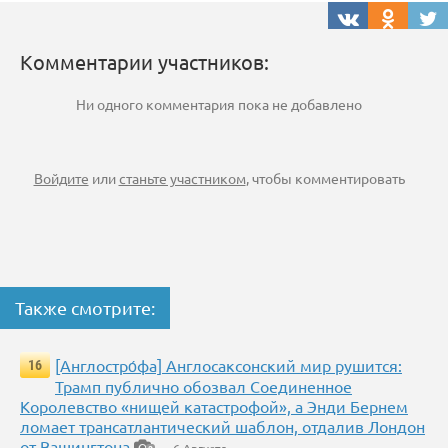
Комментарии участников:
Ни одного комментария пока не добавлено
Войдите
или
станьте участником
, чтобы комментировать
Также смотрите:
[Англостро́фа] Англосаксонский мир рушится:
16
Трамп публично обозвал Соединенное
Королевство «нищей катастрофой», а Энди Бернем
ломает трансатлантический шаблон, отдалив Лондон
от Вашингтона