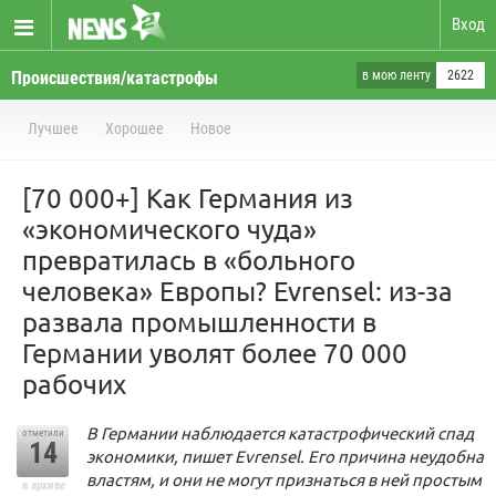
Вход
Происшествия/катастрофы
в мою ленту
2622
Лучшее
Хорошее
Новое
[70 000+] Как Германия из
«экономического чуда»
превратилась в «больного
человека» Европы? Evrensel: из-за
развала промышленности в
Германии уволят более 70 000
рабочих
В Германии наблюдается катастрофический спад
отметили
14
экономики, пишет Evrensel. Его причина неудобна
властям, и они не могут признаться в ней простым
в архиве