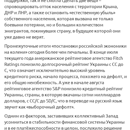
поддержки, так и не смогла сделать две вещи –
спровоцировать отток населения с территории Крыма,
ДНР и ЛНР, а также остановить «естественную убыль»
собственного населения, которая вызвана не только
боевыми потерями, но и большим количеством
эмигрантов, покинувших страну, в будущее которой они
уже давно не верят.
Промежуточные итоги «постановки российской экономики
на колени» сегодня более чем печальны. В конце июля
текущего года американское рейтинговое агентство Fitch
Ratings понизило долгосрочный рейтинг Украины с СС до
С, что означает исключительно высокий уровень
кредитного риска, начало процесса, похожего на дефолт, и
его общую неизбежность. А уже в начале августа
рейтинговое агентство S&P понизило кредитный рейтинг
Украины, страны, в которую вкачаны сотни миллиардов
долларов, с СС/С до SD/C, что в переводе на русский язык
звучит как «выборочный дефолт».
Одним из факторов, заставивших коллективный Запад
усомниться в стабильности финансовой системы Украины
и в ее платёжеспособности в целом, послужило решение