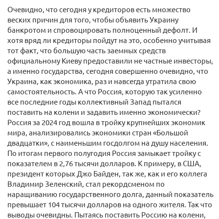
Очевидно, что сегодня у кредиторов есть множество
веских причин для того, чтобы объявить Украину
банкротом и спровоцировать полноценный дефолт. И
хотя вряд ли кредиторы пойдут на это, особенно учитывая
тот факт, что большую часть заемных средств
официальному Киеву предоставили не частные инвесторы,
а именно государства, сегодня совершенно очевидно, что
Украина, как экономика, раз и навсегда утратила свою
самостоятельность. А что Россия, которую так усиленно
все последние годы коллективный Запад пытался
поставить на колени и задавить именно экономически?
Россия за 2024 год вошла в тройку крупнейших экономик
мира, анализировались экономики стран «Большой
двадцатки», с наименьшим госдолгом на душу населения.
По итогам первого полугодия Россия замыкает тройку с
показателем в 2,76 тысячи долларов. К примеру, в США,
президент которых Джо Байден, так же, как и его коллега
Владимир Зеленский, стал рекордсменом по
наращиванию государственного долга, данный показатель
превышает 104 тысячи долларов на одного жителя. Так что
выводы очевидны. Пытаясь поставить Россию на колени,