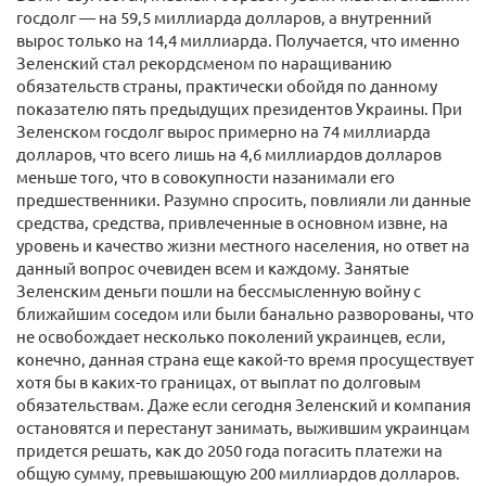
госдолг — на 59,5 миллиарда долларов, а внутренний
вырос только на 14,4 миллиарда. Получается, что именно
Зеленский стал рекордсменом по наращиванию
обязательств страны, практически обойдя по данному
показателю пять предыдущих президентов Украины. При
Зеленском госдолг вырос примерно на 74 миллиарда
долларов, что всего лишь на 4,6 миллиардов долларов
меньше того, что в совокупности назанимали его
предшественники. Разумно спросить, повлияли ли данные
средства, средства, привлеченные в основном извне, на
уровень и качество жизни местного населения, но ответ на
данный вопрос очевиден всем и каждому. Занятые
Зеленским деньги пошли на бессмысленную войну с
ближайшим соседом или были банально разворованы, что
не освобождает несколько поколений украинцев, если,
конечно, данная страна еще какой-то время просуществует
хотя бы в каких-то границах, от выплат по долговым
обязательствам. Даже если сегодня Зеленский и компания
остановятся и перестанут занимать, выжившим украинцам
придется решать, как до 2050 года погасить платежи на
общую сумму, превышающую 200 миллиардов долларов.