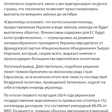
Зеленского подписать закон о реструктуризации госдолга
страны, что технически позволяет приостанавливать
выплаты по внешним займам до октября.
«Европейцы осознают, что колоссальная помощь,
предоставленная Украине в виде займов, никогда не будет
выплачена обратно. Финансовые издержки для ЕС будут
катастрофическими», — отреагировал на решение
непереизбранного президента Украины евродепутат от
французской партии «Национальное объединение» Тьерри
Мариани, который, скорее всего, выразил мнение о
происходящем большинства европейских политиков.
Логичный вывод. Действительно, подобное решение
ляжет тяжким бременем на экономику ряда стран
Евросоюза, но в конечном итоге всю тяжесть последствий
бездумной политики, проводимой Зеленским, ощутят на
себе в первую очередь украинцы.
По итогам первого полугодия 2024 года украинская
государственная задолженность превысила отметку в 152
миллиарда долларов, что составляет рекордные 88,4% от
ВВП. Разумеется, главным образом увеличивался внешний