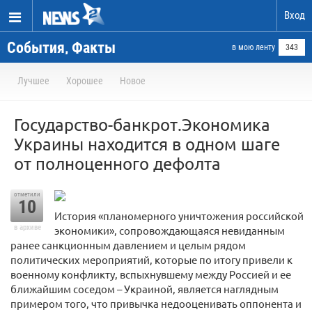
Вход
События, Факты
в мою ленту
343
Лучшее
Хорошее
Новое
Государство-банкрот.Экономика
Украины находится в одном шаге
от полноценного дефолта
отметили
10
История «планомерного уничтожения российской
в архиве
экономики», сопровождающаяся невиданным
ранее санкционным давлением и целым рядом
политических мероприятий, которые по итогу привели к
военному конфликту, вспыхнувшему между Россией и ее
ближайшим соседом – Украиной, является наглядным
примером того, что привычка недооценивать оппонента и