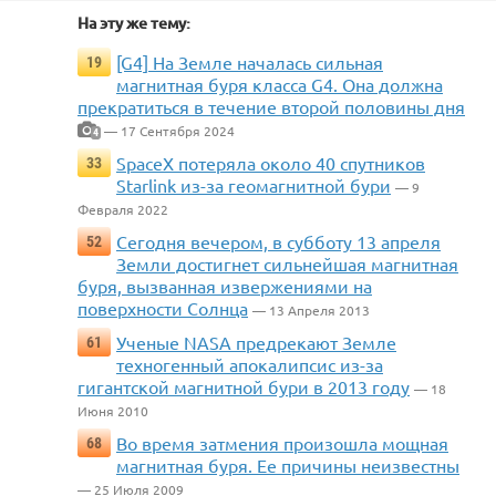
На эту же тему:
[G4] На Земле началась сильная
19
магнитная буря класса G4. Она должна
прекратиться в течение второй половины дня
— 17 Сентября 2024
4
SpaceX потеряла около 40 спутников
33
Starlink из-за геомагнитной бури
— 9
Февраля 2022
Сегодня вечером, в субботу 13 апреля
52
Земли достигнет сильнейшая магнитная
буря, вызванная извержениями на
поверхности Солнца
— 13 Апреля 2013
Ученые NASA предрекают Земле
61
техногенный апокалипсис из-за
гигантской магнитной бури в 2013 году
— 18
Июня 2010
Во время затмения произошла мощная
68
магнитная буря. Ее причины неизвестны
— 25 Июля 2009