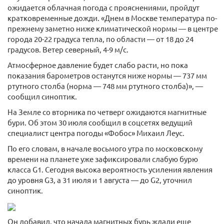
ожидается облачная погода с прояснениями, пройдут
кратковременные дожди. «Днем в Москве температура по-
прежнему заметно ниже климатической нормы — в центре
города 20-22 градуса тепла, по области — от 18 до 24
градусов. Ветер северный, 4-9 м/с.
Атмосферное давление будет слабо расти, но пока
показания барометров останутся ниже нормы — 737 мм
ртутного столба (норма — 748 мм ртутного столба)», —
сообщил синоптик.
На Земле со вторника по четверг ожидаются магнитные
бури. Об этом 30 июля сообщил в соцсетях ведущий
специалист центра погоды «Фобос» Михаил Леус.
По его словам, в начале восьмого утра по московскому
времени на планете уже зафиксировали слабую бурю
класса G1. Сегодня высока вероятность усиления явления
до уровня G3, а 31 июля и 1 августа — до G2, уточнил
синоптик.
Он добавил, что начала магнитных бурь ждали еще