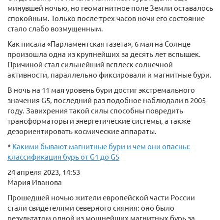
минувшей ночью, но геомагнитное поле Земли оставалось
спокойным. Только после трех часов ночи его состояние
стало слабо возмущенным.
Как писала «Парламентская газета», 6 мая на Солнце
произошла одна из крупнейших за десять лет вспышек.
Причиной стал сильнейший всплеск солнечной
активности, параллельно фиксировали и магнитные бури.
В ночь на 11 мая уровень бури достиг экстремального
значения G5, последний раз подобное наблюдали в 2005
году. Завихрения такой силы способны повредить
трансформаторы и энергетические системы, а также
дезориентировать космические аппараты.
*
Какими бывают магнитные бури и чем они опасны:
классификация бурь от G1 до G5
24 апреля 2023, 14:53
Мария Иванова
Прошедшей ночью жители европейской части России
стали свидетелями северного сияния: оно было
результатом одной из мощнейших магнитных бурь за