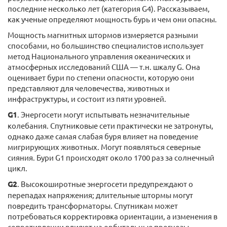
последние несколько лет (категория G4). Рассказываем,
как ученые определяют мощность бурь и чем они опасны.
Мощность магнитных штормов измеряется разными
способами, но большинство специалистов использует
метод Национального управления океанических и
атмосферных исследований США — т.н. шкалу G. Она
оценивает бури по степени опасности, которую они
представляют для человечества, животных и
инфраструктуры, и состоит из пяти уровней.
G1
. Энергосети могут испытывать незначительные
колебания. Спутниковые сети практически не затронуты,
однако даже самая слабая буря влияет на поведение
мигрирующих животных. Могут появляться северные
сияния. Бури G1 происходят около 1700 раз за солнечный
цикл.
G2
. Высокоширотные энергосети предупреждают о
перепадах напряжения; длительные штормы могут
повредить трансформаторы. Спутникам может
потребоваться корректировка ориентации, а изменения в
сопротивлении влияют на орбитальные прогнозы.