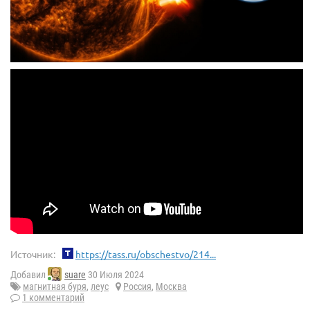
Источник:
https://tass.ru/obschestvo/214...
Добавил
suare
30 Июля 2024
магнитная буря
,
леус
Россия
,
Москва
1 комментарий