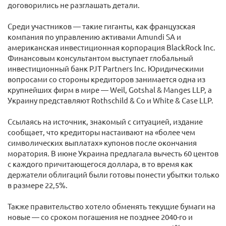
договорились не разглашать детали.
Среди участников — такие гиганты, как французская
компания по управлению активами Amundi SA и
американская инвестиционная корпорация BlackRock Inc.
Финансовым консультантом выступает глобальный
инвестиционный банк PJT Partners Inc. Юридическими
вопросами со стороны кредиторов занимается одна из
крупнейших фирм в мире — Weil, Gotshal & Manges LLP, а
Украину представляют Rothschild & Co и White & Case LLP.
Ссылаясь на источник, знакомый с ситуацией, издание
сообщает, что кредиторы настаивают на «более чем
символических выплатах» купонов после окончания
моратория. В июне Украина предлагала вычесть 60 центов
с каждого причитающегося доллара, в то время как
держатели облигаций были готовы понести убытки только
в размере 22,5%.
Также правительство хотело обменять текущие бумаги на
новые — со сроком погашения не позднее 2040-го и