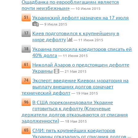
Ощадбанка по еврооблигациям является
почти неизбежным»
— 10 Июля 2015
Украинский дефолт назначен на 17 июля
51
— 9 Июля 2015
7
Киев подготовился к крупнейшему в
17
мире дефолту
— 11 Июня 2015
Украина попросила кредиторов списать ей
18
40% долга
— 11 Июня 2015
Николай Азаров о предстоящем дефолте
61
Украины
— 21 Мая 2015
Эксперт: введение Киевом моратория на
74
выплату внешних долгов означает
технический дефолт
— 19 Мая 2015
В США порекомендовали Украине
96
готовиться к дефолту (Ключевые
держатели долгов отказываются от списания
задолженности)
— 18 Мая 2015
СМИ: пять крупнейших кредиторов
65
Украины отказались от списания долгов
—