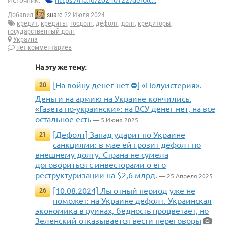
Добавил
suare
22 Июля 2024
кредит
,
кредиты
,
госдолг
,
дефолт
,
долг
,
кредиторы
,
государственный долг
Украина
нет комментариев
На эту же тему:
[На войну денег нет ⛔] «Полуистерия».
20
Деньги на армию на Украине кончились.
«Газета по-украински»: на ВСУ денег нет, на все
остальное есть
— 5 Июня 2025
[Дефолт] Запад ударит по Украине
21
санкциями: в мае ей грозит дефолт по
внешнему долгу. Страна не сумела
договориться с инвесторами о его
реструктуризации на $2,6 млрд.
— 25 Апреля 2025
[10.08.2024] Льготный период уже не
26
поможет: на Украине дефолт. Украинская
экономика в руинах, бедность процветает, но
Зеленский отказывается вести переговоры