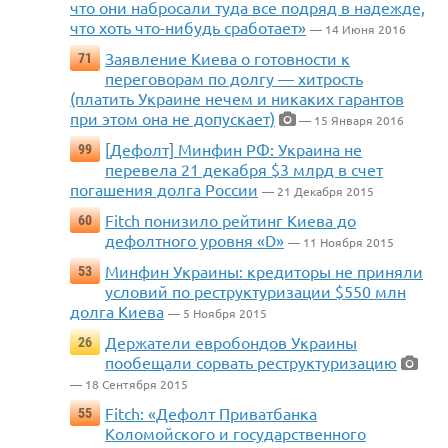
что они набросали туда все подряд в надежде,
что хоть что-нибудь сработает»
— 14 Июня 2016
Заявление Киева о готовности к
71
переговорам по долгу — хитрость
(платить Украине нечем и никаких гарантов
при этом она не допускает)
— 15 Января 2016
[Дефолт] Минфин РФ: Украина не
99
перевела 21 декабря $3 млрд в счет
погашения долга России
— 21 Декабря 2015
Fitch понизило рейтинг Киева до
60
дефолтного уровня «D»
— 11 Ноября 2015
Минфин Украины: кредиторы не приняли
53
условий по реструктуризации $550 млн
долга Киева
— 5 Ноября 2015
Держатели евробондов Украины
26
пообещали сорвать реструктуризацию
— 18 Сентября 2015
Fitch: «Дефолт Приватбанка
55
Коломойского и государственного