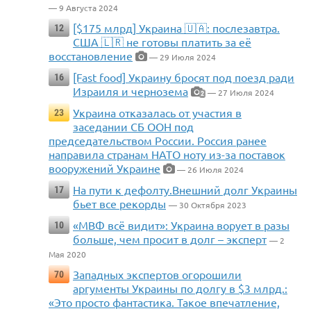
— 9 Августа 2024
[$175 млрд] Украина 🇺🇦: послезавтра.
12
США 🇱🇷 не готовы платить за её
восстановление
— 29 Июля 2024
[Fast food] Украину бросят под поезд ради
16
Израиля и чернозема
— 27 Июля 2024
2
Украина отказалась от участия в
23
заседании СБ ООН под
председательством России. Россия ранее
направила странам НАТО ноту из-за поставок
вооружений Украине
— 26 Июля 2024
На пути к дефолту.Внешний долг Украины
17
бьет все рекорды
— 30 Октября 2023
«МВФ всё видит»: Украина ворует в разы
10
больше, чем просит в долг – эксперт
— 2
Мая 2020
Западных экспертов огорошили
70
аргументы Украины по долгу в $3 млрд.:
«Это просто фантастика. Такое впечатление,